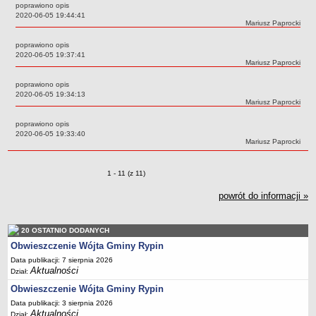
Regulamin naboru na wolne stanowiska urzędnicze
poprawiono opis
Data:
2020-06-05 19:44:41
Ogłoszenia o naborze na wolne stanowiska urzędnicze
Autor:
Mariusz Paprocki
Lista kandydatów spełniających wymagania formalne w naborach na
poprawiono opis
wolne stanowiska urzędnicze
Data:
2020-06-05 19:37:41
Autor:
Mariusz Paprocki
Wyniki naboru na wolne stanowiska urzędnicze
poprawiono opis
Petycje
Data:
2020-06-05 19:34:13
Autor:
Mariusz Paprocki
Sygnaliści
Galeria
poprawiono opis
Data:
2020-06-05 19:33:40
Raporty o stanie dostępności
Autor:
Mariusz Paprocki
Wnioski
Zmiany o pozycjach
1 - 11 (z 11)
WŁADZE I STRUKTURA
Struktura organizacyjna
powrót do informacji »
Rada gminy
Wójt
20 OSTATNIO DODANYCH
Obwieszczenie Wójta Gminy Rypin
Urząd gminy
Data publikacji: 7 sierpnia 2026
Jednostki organizacyjne, GOPS, Instytucja kultury, OSP
Aktualności
Dział:
Jednostki pomocnicze - sołectwa
Obwieszczenie Wójta Gminy Rypin
Plan pracy komisji rewizyjnej
Data publikacji: 3 sierpnia 2026
Aktualności
Dział: