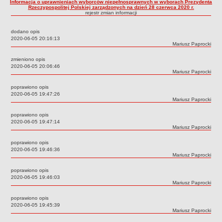
Informacja o uprawnieniach wyborców niepełnosprawnych w wyborach Prezydenta
Rzeczypospolitej Polskiej zarządzonych na dzień 28 czerwca 2020 r.
Dane statystyczne
rejestr zmian informacji
Zadania publiczne
dodano opis
Związki i stowarzyszenia
Data:
2020-06-05 20:16:13
Autor:
Mariusz Paprocki
Realizacja zadań publicznych
zmieniono opis
Rejestr zbiorów danych osobowych
Data:
2020-06-05 20:06:46
Autor:
Mariusz Paprocki
Rejestr instytucji kultury
RODO Klauzule informacyjne
poprawiono opis
Data:
2020-06-05 19:47:26
AKTUALNOŚCI I OGŁOSZENIA
Autor:
Mariusz Paprocki
URZĄD GMINY
poprawiono opis
Dane teleadresowe
Data:
2020-06-05 19:47:14
Autor:
Mariusz Paprocki
Tabela informacyjna
poprawiono opis
Czas pracy urzędu
Data:
2020-06-05 19:46:36
Autor:
Mariusz Paprocki
Nr konta bankowego, NIP, REGON
poprawiono opis
Pracownicy urzędu - urząd gminy
Data:
2020-06-05 19:46:03
Autor:
Mariusz Paprocki
Pracownicy urzędu - baza magazynowo - warsztatowa
Kompetencje referatów
poprawiono opis
Data:
2020-06-05 19:45:39
Regulamin organizacyjny
Autor:
Mariusz Paprocki