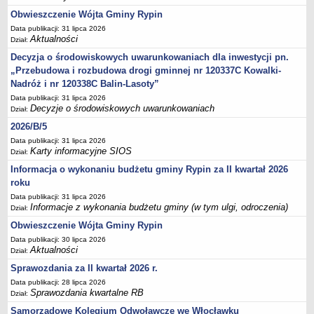
FINANSE GMINY
Obwieszczenie Wójta Gminy Rypin
Budżet
Data publikacji: 31 lipca 2026
Zmiany budżetu
Aktualności
Dział:
Wieloletnia Prognoza Finansowa
Decyzja o środowiskowych uwarunkowaniach dla inwestycji pn.
„Przebudowa i rozbudowa drogi gminnej nr 120337C Kowalki-
Majątek gminy
Nadróż i nr 120338C Balin-Lasoty”
Majątek jednostek organizacyjnych
Data publikacji: 31 lipca 2026
Dług publiczny
Decyzje o środowiskowych uwarunkowaniach
Dział:
Realizacja inwestycji
2026/B/5
Data publikacji: 31 lipca 2026
Sprawozdania z wykonania budżetu
Karty informacyjne SIOS
Dział:
Sprawozdania kwartalne RB
Informacja o wykonaniu budżetu gminy Rypin za II kwartał 2026
Sprawozdania finansowe
roku
Data publikacji: 31 lipca 2026
Informacje z wykonania budżetu gminy (w tym ulgi, odroczenia)
Informacje z wykonania budżetu gminy (w tym ulgi, odroczenia)
Dział:
Interpretacje indywidualne
Obwieszczenie Wójta Gminy Rypin
SPRAWY DO ZAŁATWIENIA
Data publikacji: 30 lipca 2026
BUDOWA PRZYDOMOWYCH OCZYSZCZALNI ŚCIEKÓW -
Aktualności
Dział:
DOFINANSOWANIE
Sprawozdania za II kwartał 2026 r.
Preferencyjny zakup węgla
Data publikacji: 28 lipca 2026
Sprawozdania kwartalne RB
Dział:
Wykaz spraw
Samorządowe Kolegium Odwoławcze we Włocławku