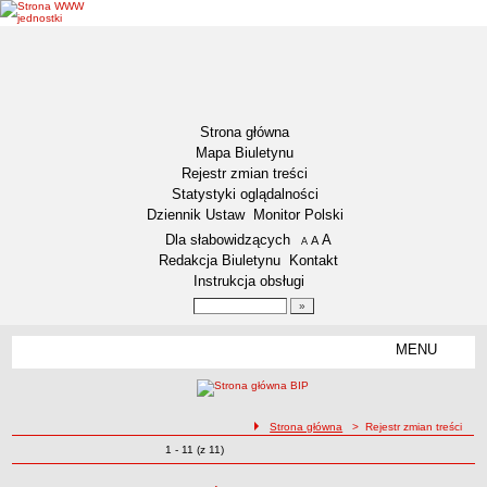
Strona główna
Mapa Biuletynu
Rejestr zmian treści
Statystyki oglądalności
Dziennik Ustaw
Monitor Polski
Menu dodatkowe
Dla słabowidzących
A
powiększ czcionkę
A
standardowy rozmiar czcionki
A
pomniejsz czcionkę
Redakcja Biuletynu
Kontakt
Instrukcja obsługi
Wyszukiwarka artykułów
Szukaj
MENU
Menu
DEKLARACJA DOSTĘPNOŚCI
NASZA GMINA
Status gminy
ścieżka nawigacji
Strona główna
> Rejestr zmian treści
Zmiany o pozycjach
1 - 11 (z 11)
Lokalizacja
Rejestr zmian treści
Insygnia gminy