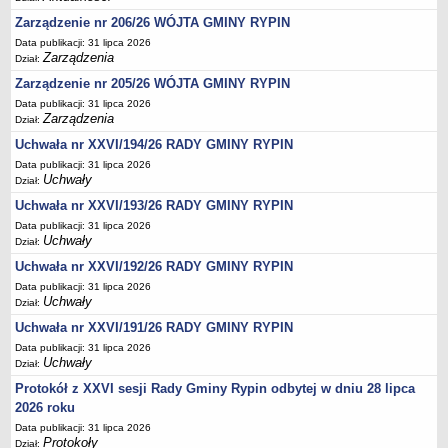
Sesje Rady Gminy Rypin
Zarządzenie nr 206/26 WÓJTA GMINY RYPIN
PRAWO LOKALNE
Data publikacji: 31 lipca 2026
Statut
Zarządzenia
Dział:
Strategia rozwoju
Zarządzenie nr 205/26 WÓJTA GMINY RYPIN
Uchwały
Data publikacji: 31 lipca 2026
Zarządzenia
Dział:
Projekty uchwał
Uchwała nr XXVI/194/26 RADY GMINY RYPIN
Protokoły
Data publikacji: 31 lipca 2026
Uchwały
Imienne wykazy głosowań radnych
Dział:
Uchwała nr XXVI/193/26 RADY GMINY RYPIN
Postać dokumentów
Data publikacji: 31 lipca 2026
Akty Prawne, Dzienniki Ustaw, Monitory Polskie
Uchwały
Dział:
Prawo miejscowe
Uchwała nr XXVI/192/26 RADY GMINY RYPIN
Zarządzenia
Data publikacji: 31 lipca 2026
Uchwały
Dział:
Studium uwarunkowań i kierunków zagospodarowania
Uchwała nr XXVI/191/26 RADY GMINY RYPIN
przestrzennego
Data publikacji: 31 lipca 2026
Dane przestrzenne - MPZP
Uchwały
Dział:
Stałe obwody głosowania, numery, granice oraz siedziby
Protokół z XXVI sesji Rady Gminy Rypin odbytej w dniu 28 lipca
obwodowych komisji wyborczych, opis granic okręgów wyborczych
2026 roku
Plan ogólny gminy Rypin
Data publikacji: 31 lipca 2026
Protokoły
Dział: