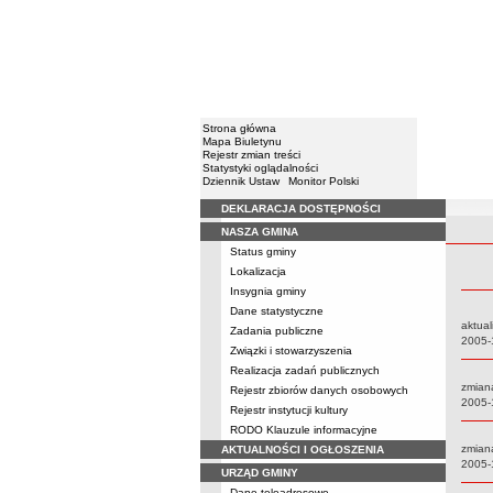
Strona główna
Mapa Biuletynu
Rejestr zmian treści
Statystyki oglądalności
Dziennik Ustaw
Monitor Polski
DEKLARACJA DOSTĘPNOŚCI
Menu
NASZA GMINA
Rejestr 
Status gminy
Lokalizacja
Insygnia gminy
Dane statystyczne
aktual
Zadania publiczne
Data:
2005-
Związki i stowarzyszenia
Realizacja zadań publicznych
zmian
Rejestr zbiorów danych osobowych
Data:
2005-
Rejestr instytucji kultury
RODO Klauzule informacyjne
zmian
AKTUALNOŚCI I OGŁOSZENIA
Data:
2005-
URZĄD GMINY
Dane teleadresowe