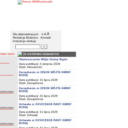
Gmina Rypin
Menu dodatkowe
A
powiększ czcionkę
A
standardowy rozmiar czcionki
Dla słabowidzących
A
pomniejsz czcionkę
Redakcja Biuletynu
Kontakt
Instrukcja obsługi
Wyszukiwarka artykułów
Szukaj
mian treści
20 OSTATNIO DODANYCH
Obwieszczenie Wójta Gminy Rypin
Data publikacji: 3 sierpnia 2026
Dział:
Aktualności
Zarządzenie nr 206/26 WÓJTA GMINY
RYPIN
Data publikacji: 31 lipca 2026
Dział:
Zarządzenia
Zarządzenie nr 205/26 WÓJTA GMINY
RYPIN
Kwiatkowska
Data publikacji: 31 lipca 2026
Dział:
Zarządzenia
Uchwała nr XXVI/194/26 RADY GMINY
RYPIN
Kwiatkowska
Data publikacji: 31 lipca 2026
Dział:
Uchwały
Uchwała nr XXVI/193/26 RADY GMINY
RYPIN
Kwiatkowska
Data publikacji: 31 lipca 2026