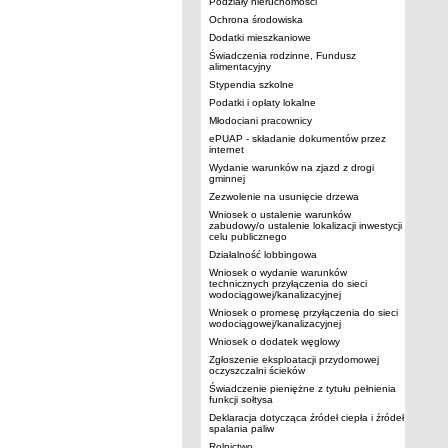
Podziały nieruchomości
Ochrona środowiska
Dodatki mieszkaniowe
Świadczenia rodzinne, Fundusz
alimentacyjny
Stypendia szkolne
Podatki i opłaty lokalne
Młodociani pracownicy
ePUAP - składanie dokumentów przez
internet
Wydanie warunków na zjazd z drogi
gminnej
Zezwolenie na usunięcie drzewa
Wniosek o ustalenie warunków
zabudowy/o ustalenie lokalizacji inwestycji
celu publicznego
Działalność lobbingowa
Wniosek o wydanie warunków
technicznych przyłączenia do sieci
wodociągowej/kanalizacyjnej
Wniosek o promesę przyłączenia do sieci
wodociągowej/kanalizacyjnej
Wniosek o dodatek węglowy
Zgłoszenie eksploatacji przydomowej
oczyszczalni ścieków
Świadczenie pieniężne z tytułu pełnienia
funkcji sołtysa
Deklaracja dotycząca źródeł ciepła i źródeł
spalania paliw
Rolnictwo