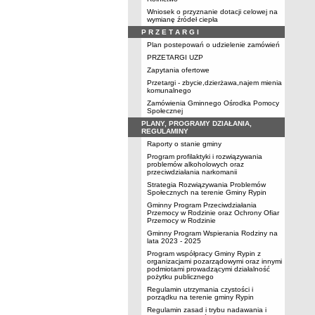
Wniosek o przyznanie dotacji celowej na
wymianę źródeł ciepła
P R Z E T A R G I
Plan postepowań o udzielenie zamówień
PRZETARGI UZP
Zapytania ofertowe
Przetargi - zbycie,dzierżawa,najem mienia
komunalnego
Zamówienia Gminnego Ośrodka Pomocy
Społecznej
PLANY, PROGRAMY DZIAŁANIA,
REGULAMINY
Raporty o stanie gminy
Program profilaktyki i rozwiązywania
problemów alkoholowych oraz
przeciwdziałania narkomanii
Strategia Rozwiązywania Problemów
Społecznych na terenie Gminy Rypin
Gminny Program Przeciwdziałania
Przemocy w Rodzinie oraz Ochrony Ofiar
Przemocy w Rodzinie
Gminny Program Wspierania Rodziny na
lata 2023 - 2025
Program współpracy Gminy Rypin z
organizacjami pozarządowymi oraz innymi
podmiotami prowadzącymi działalność
pożytku publicznego
Regulamin utrzymania czystości i
porządku na terenie gminy Rypin
Regulamin zasad i trybu nadawania i