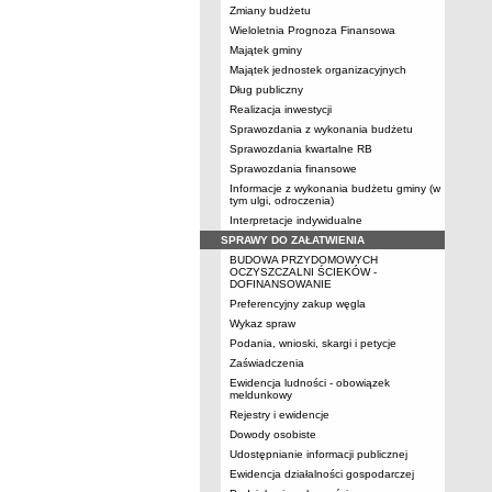
Zmiany budżetu
Wieloletnia Prognoza Finansowa
Majątek gminy
Majątek jednostek organizacyjnych
Dług publiczny
Realizacja inwestycji
Sprawozdania z wykonania budżetu
Sprawozdania kwartalne RB
Sprawozdania finansowe
Informacje z wykonania budżetu gminy (w
tym ulgi, odroczenia)
Interpretacje indywidualne
SPRAWY DO ZAŁATWIENIA
BUDOWA PRZYDOMOWYCH
OCZYSZCZALNI ŚCIEKÓW -
DOFINANSOWANIE
Preferencyjny zakup węgla
Wykaz spraw
Podania, wnioski, skargi i petycje
Zaświadczenia
Ewidencja ludności - obowiązek
meldunkowy
Rejestry i ewidencje
Dowody osobiste
Udostępnianie informacji publicznej
Ewidencja działalności gospodarczej