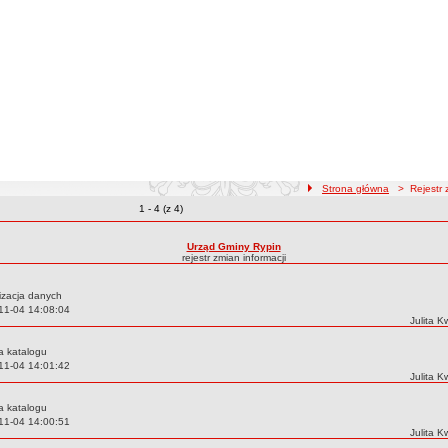
ścieżka nawigacji
Strona główna
> Rejestr z
Zmiany o pozycjach
1 - 4 (z 4)
zmian treści
Urząd Gminy Rypin
rejestr zmian informacji
izacja danych
11-04 14:08:04
Autor:
Julita 
a katalogu
11-04 14:01:42
Autor:
Julita 
a katalogu
11-04 14:00:51
Autor:
Julita 