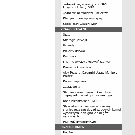
Jednostki organizacyjne, GOPS,
Instytucja kultury, OSP
Jednostki pomocnicze - sołectwa
Plan pracy komisji rewizyjnej
Sesje Rady Gminy Rypin
PRAWO LOKALNE
Statut
Strategia rozwoju
Uchwały
Projekty uchwał
Protokoły
Imienne wykazy głosowań radnych
Postać dokumentów
Akty Prawne, Dzienniki Ustaw, Monitory
Polskie
Prawo miejscowe
Zarządzenia
Studium uwarunkowań i kierunków
zagospodarowania przestrzennego
Dane przestrzenne - MPZP
Stałe obwody głosowania, numery,
granice oraz siedziby obwodowych komisji
wyborczych, opis granic okręgów
wyborczych
Plan ogólny gminy Rypin
FINANSE GMINY
Budżet