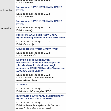
Dział:
Uchwały
Uchwała nr XXVI/192/26 RADY GMINY
RYPIN
Kwiatkowska
Data publikacji: 31 lipca 2026
Dział:
Uchwały
Uchwała nr XXVI/191/26 RADY GMINY
RYPIN
Data publikacji: 31 lipca 2026
nformacji »
Dział:
Uchwały
Protokół z XXVI sesji Rady Gminy
Rypin odbytej w dniu 28 lipca 2026 roku
Data publikacji: 31 lipca 2026
Dział:
Protokoły
Obwieszczenie Wójta Gminy Rypin
Data publikacji: 31 lipca 2026
Dział:
Aktualności
Decyzja o środowiskowych
uwarunkowaniach dla inwestycji pn.
„Przebudowa i rozbudowa drogi
gminnej nr 120337C Kowalki-Nadróż i nr
120338C Balin-Lasoty”
Data publikacji: 31 lipca 2026
Dział:
Decyzje o środowiskowych
uwarunkowaniach
2026/B/5
Data publikacji: 31 lipca 2026
Dział:
Karty informacyjne SIOS
Informacja o wykonaniu budżetu gminy
Rypin za II kwartał 2026 roku
Data publikacji: 31 lipca 2026
Dział:
Informacje z wykonania budżetu
gminy (w tym ulgi, odroczenia)