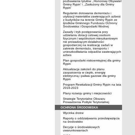
pozbawiania tytułów ,,Honorowy Obywatel
Gminy Rypin' i ,,Zasłużony dla Gminy
Rypin'
Regulamin dotowania demontażu i
utylizacji materiałów zawierających azbest
z budynków na terenie Gminy Rypin ze
środków Gminnego Funduszu Ochrony
Środowiska i Gospodarki Wodnej
Zasady i tryb postępowania przy
udzielaniu dotacji celowej osobom
fizycznym i wspólnotom mieszkaniowym
nie prowadzącym działalności
gospodarczej na realizację zadań w
zakresie demontażu, transportu i
unieszkodliwiania odpadów zawierających
azbes
Plan gospodarki niskoemisyjnej dla gminy
Rypin
Aktualizacja założeń do planu
zaopatrzenia w ciepło, energię
elektryczną i paliwa gazowe dla gminy
Rypin
Program Rewitalizacji Gminy Rypin na lata
2016-2023
Plany rozwoju gminy i miejscowości
Strategie Terytorialne Obszaru
Prowadzenia Polityki Terytorialnej
OCHRONA ŚRODOWISKA
Wycinka drzew
Raporty o oddziaływaniu przedsięwzięcia
na środowisko
Decyzje o środowiskowych
uwarunkowaniach