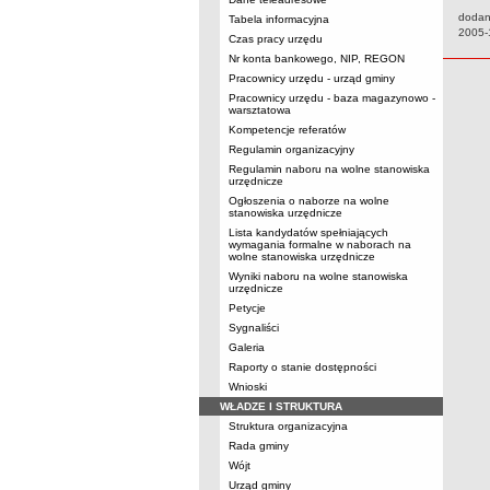
dodan
Tabela informacyjna
Data:
2005-
Czas pracy urzędu
Nr konta bankowego, NIP, REGON
Pracownicy urzędu - urząd gminy
Pracownicy urzędu - baza magazynowo -
warsztatowa
Kompetencje referatów
Regulamin organizacyjny
Regulamin naboru na wolne stanowiska
urzędnicze
Ogłoszenia o naborze na wolne
stanowiska urzędnicze
Lista kandydatów spełniających
wymagania formalne w naborach na
wolne stanowiska urzędnicze
Wyniki naboru na wolne stanowiska
urzędnicze
Petycje
Sygnaliści
Galeria
Raporty o stanie dostępności
Wnioski
WŁADZE I STRUKTURA
Struktura organizacyjna
Rada gminy
Wójt
Urząd gminy