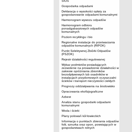
SIOS
Gospodarka odpadami
Deklaracja o wysokości opłaty za
gospodarowanie odpadami komunalnymi
Harmonogram wywozu odpadów
Harmonogram odbioru
ponadgabarytowych odpadów
komunalnych
Poziom recyklingu i bio
Regionalne instalacje do przetwarzania
odpadów komunalnych (RIPOK)
Punkt Selektywnej Zbiórki Odpadów
(PSZOK)
Rejestr działalności regulowanej
Wykaz podmiotów posiadających
zezwolenie na prowadzenie działalności w
zakresie opróżniania zbiorników
bezodpływowych lub osadników w
instalacjach przydomowych oczyszczalni
ścieków i transport nieczystości ciekłych
Prognozy oddziaływania na środowisko
Opracowania ekofizjograficzne
Azbest
Analiza stanu gospodarki odpadami
komunalnymi
Woda i ścieki
Plany polowań kół łowieckich
Informacja o punktach zbierania odpadów
folii, sznurka oraz opon, powstających w
gospodarstwach rolnych