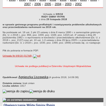
2007
Uchwały z roku
2006
Uchwały z roku
2005
Uchwały z roku
2004
Uchwały z roku
2003
Uchwały z roku
2002
roku
z r
Dane statystyczne
|
|
|
|
|
Zadania publiczne
Uchwała nr
II/9/18
Uchwała nr II/9/18RADY GMINY RYPINz dnia 29 listopada 2018w sprawie gminnego
Związki i stowarzyszenia
RADY GMINY RYPIN
programu profilaktyki i rozwiązywania problemów alkoholowych oraz
z dnia
29 listopada 2018
przeciwdziałania narkomanii na 2019 rok.Na podstawie art. 18 ust. 2 pkt 15 ustawy
Realizacja zadań publicznych
w sprawie gminnego programu profilaktyki i rozwiązywania problemów alkoholowych
z dnia 8 marca 1990 r. o samorządzie gminnym (Dz. U. z 2018 r., poz. 994, poz.
oraz przeciwdziałania narkomanii na 2019 rok.
1000, poz. 1349, poz. 1432) art. 4¹ ustawy z dnia 26 października 1982 r. o
Rejestr zbiorów danych osobowych
wychowaniu w trzeźwości i przeciwdziałaniu alkoholizmowi (Dz. U. z 2018 r., poz.
Na podstawie art. 18 ust. 2 pkt 15 ustawy z dnia 8 marca 1990 r. o samorządzie gminnym
2137) oraz art. 10 ust. 1-3 ustawy z dnia 29 lipca 2005 r. o przeciwdziałaniu
(Dz. U. z 2018 r., poz. 994, poz. 1000, poz. 1349, poz. 1432) art. 4¹ ustawy z dnia 26
Rejestr instytucji kultury
narkomanii (Dz. U. z 2018 r., poz. 1030, poz. 1490, poz. 1669) uchwala się, co
października 1982 r. o wychowaniu w trzeźwości i przeciwdziałaniu alkoholizmowi (Dz. U. z
następuje:
2018 r., poz. 2137) oraz art. 10 ust. 1-3 ustawy z dnia 29 lipca 2005 r. o przeciwdziałaniu
RODO Klauzule informacyjne
narkomanii (Dz. U. z 2018 r., poz. 1030, poz. 1490, poz. 1669) uchwala się, co następuje:
AKTUALNOŚCI I OGŁOSZENIA
Plik do pobrania w formacie PDF:
URZĄD GMINY
Uchwała Nr II/9/18 (317kB)
Dane teleadresowe
Tabela informacyjna
Uchwała nie podlega publikacji w Dzienniku Urzędowym Województwa
Czas pracy urzędu
Nr konta bankowego, NIP, REGON
metryczka
Agnieszka Liszewska
Opublikował:
(4 grudnia 2018, 14:09:38)
Pracownicy urzędu - urząd gminy
Ostatnia zmiana:
brak zmian
Liczba odsłon:
1817
Pracownicy urzędu - baza magazynowo - warsztatowa
Kompetencje referatów
Regulamin organizacyjny
20 OSTATNIO DODANYCH
Obwieszczenie Wójta Gminy Rypin