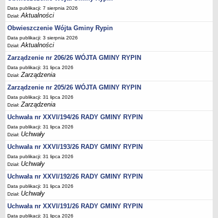
Regulamin naboru na wolne stanowiska urzędnicze
Data publikacji: 7 sierpnia 2026
Ogłoszenia o naborze na wolne stanowiska urzędnicze
Aktualności
Dział:
Lista kandydatów spełniających wymagania formalne w naborach na
Obwieszczenie Wójta Gminy Rypin
wolne stanowiska urzędnicze
Data publikacji: 3 sierpnia 2026
Aktualności
Dział:
Wyniki naboru na wolne stanowiska urzędnicze
Zarządzenie nr 206/26 WÓJTA GMINY RYPIN
Petycje
Data publikacji: 31 lipca 2026
Sygnaliści
Zarządzenia
Dział:
Galeria
Zarządzenie nr 205/26 WÓJTA GMINY RYPIN
Data publikacji: 31 lipca 2026
Raporty o stanie dostępności
Zarządzenia
Dział:
Wnioski
Uchwała nr XXVI/194/26 RADY GMINY RYPIN
WŁADZE I STRUKTURA
Data publikacji: 31 lipca 2026
Struktura organizacyjna
Uchwały
Dział:
Rada gminy
Uchwała nr XXVI/193/26 RADY GMINY RYPIN
Data publikacji: 31 lipca 2026
Wójt
Uchwały
Dział:
Urząd gminy
Uchwała nr XXVI/192/26 RADY GMINY RYPIN
Jednostki organizacyjne, GOPS, Instytucja kultury, OSP
Data publikacji: 31 lipca 2026
Uchwały
Dział:
Jednostki pomocnicze - sołectwa
Uchwała nr XXVI/191/26 RADY GMINY RYPIN
Plan pracy komisji rewizyjnej
Data publikacji: 31 lipca 2026