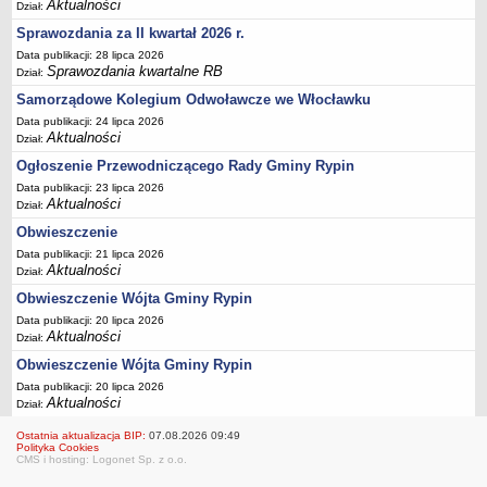
FINANSE GMINY
Aktualności
Dział:
Budżet
Sprawozdania za II kwartał 2026 r.
Zmiany budżetu
Data publikacji: 28 lipca 2026
Sprawozdania kwartalne RB
Dział:
Wieloletnia Prognoza Finansowa
Samorządowe Kolegium Odwoławcze we Włocławku
Majątek gminy
Data publikacji: 24 lipca 2026
Majątek jednostek organizacyjnych
Aktualności
Dział:
Ogłoszenie Przewodniczącego Rady Gminy Rypin
Dług publiczny
Data publikacji: 23 lipca 2026
Realizacja inwestycji
Aktualności
Dział:
Sprawozdania z wykonania budżetu
Obwieszczenie
Sprawozdania kwartalne RB
Data publikacji: 21 lipca 2026
Aktualności
Dział:
Sprawozdania finansowe
Obwieszczenie Wójta Gminy Rypin
Informacje z wykonania budżetu gminy (w tym ulgi, odroczenia)
Data publikacji: 20 lipca 2026
Interpretacje indywidualne
Aktualności
Dział:
SPRAWY DO ZAŁATWIENIA
Obwieszczenie Wójta Gminy Rypin
BUDOWA PRZYDOMOWYCH OCZYSZCZALNI ŚCIEKÓW -
Data publikacji: 20 lipca 2026
Aktualności
DOFINANSOWANIE
Dział:
Preferencyjny zakup węgla
Ostatnia aktualizacja BIP:
07.08.2026 09:49
Polityka Cookies
Wykaz spraw
CMS i hosting: Logonet Sp. z o.o.