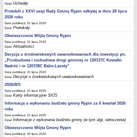
Sesje Rady Gminy Rypin
Uchwały
Dział:
PRAWO LOKALNE
Protokół z XXVI sesji Rady Gminy Rypin odbytej w dniu 28 lipca
Statut
2026 roku
Strategia rozwoju
Data publikacji: 31 lipca 2026
Protokoły
Dział:
Uchwały
Obwieszczenie Wójta Gminy Rypin
Projekty uchwał
Data publikacji: 31 lipca 2026
Aktualności
Dział:
Protokoły
Decyzja o środowiskowych uwarunkowaniach dla inwestycji pn.
Imienne wykazy głosowań radnych
„Przebudowa i rozbudowa drogi gminnej nr 120337C Kowalki-
Postać dokumentów
Nadróż i nr 120338C Balin-Lasoty”
Akty Prawne, Dzienniki Ustaw, Monitory Polskie
Data publikacji: 31 lipca 2026
Decyzje o środowiskowych uwarunkowaniach
Dział:
Prawo miejscowe
2026/B/5
Zarządzenia
Data publikacji: 31 lipca 2026
Studium uwarunkowań i kierunków zagospodarowania
Karty informacyjne SIOS
Dział:
przestrzennego
Informacja o wykonaniu budżetu gminy Rypin za II kwartał 2026
Dane przestrzenne - MPZP
roku
Data publikacji: 31 lipca 2026
Stałe obwody głosowania, numery, granice oraz siedziby
Informacje z wykonania budżetu gminy (w tym ulgi, odroczenia)
Dział:
obwodowych komisji wyborczych, opis granic okręgów wyborczych
Obwieszczenie Wójta Gminy Rypin
Plan ogólny gminy Rypin
Data publikacji: 30 lipca 2026