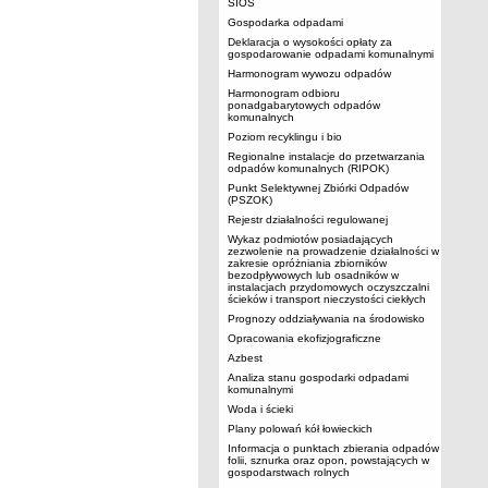
SIOS
Gospodarka odpadami
Deklaracja o wysokości opłaty za
gospodarowanie odpadami komunalnymi
Harmonogram wywozu odpadów
Harmonogram odbioru
ponadgabarytowych odpadów
komunalnych
Poziom recyklingu i bio
Regionalne instalacje do przetwarzania
odpadów komunalnych (RIPOK)
Punkt Selektywnej Zbiórki Odpadów
(PSZOK)
Rejestr działalności regulowanej
Wykaz podmiotów posiadających
zezwolenie na prowadzenie działalności w
zakresie opróżniania zbiorników
bezodpływowych lub osadników w
instalacjach przydomowych oczyszczalni
ścieków i transport nieczystości ciekłych
Prognozy oddziaływania na środowisko
Opracowania ekofizjograficzne
Azbest
Analiza stanu gospodarki odpadami
komunalnymi
Woda i ścieki
Plany polowań kół łowieckich
Informacja o punktach zbierania odpadów
folii, sznurka oraz opon, powstających w
gospodarstwach rolnych