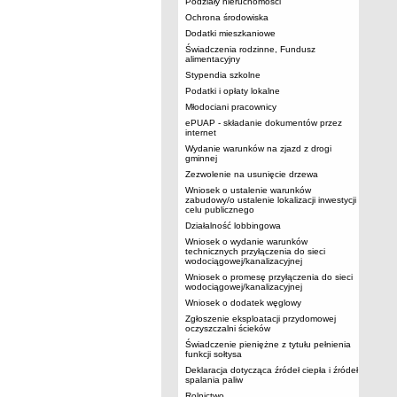
Podziały nieruchomości
Ochrona środowiska
Dodatki mieszkaniowe
Świadczenia rodzinne, Fundusz
alimentacyjny
Stypendia szkolne
Podatki i opłaty lokalne
Młodociani pracownicy
ePUAP - składanie dokumentów przez
internet
Wydanie warunków na zjazd z drogi
gminnej
Zezwolenie na usunięcie drzewa
Wniosek o ustalenie warunków
zabudowy/o ustalenie lokalizacji inwestycji
celu publicznego
Działalność lobbingowa
Wniosek o wydanie warunków
technicznych przyłączenia do sieci
wodociągowej/kanalizacyjnej
Wniosek o promesę przyłączenia do sieci
wodociągowej/kanalizacyjnej
Wniosek o dodatek węglowy
Zgłoszenie eksploatacji przydomowej
oczyszczalni ścieków
Świadczenie pieniężne z tytułu pełnienia
funkcji sołtysa
Deklaracja dotycząca źródeł ciepła i źródeł
spalania paliw
Rolnictwo