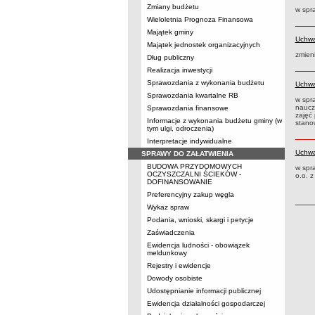
Zmiany budżetu
w spra
Wieloletnia Prognoza Finansowa
Majątek gminy
Uchwa
Majątek jednostek organizacyjnych
zmien
Dług publiczny
Realizacja inwestycji
Sprawozdania z wykonania budżetu
Uchwa
Sprawozdania kwartalne RB
w spr
naucz
Sprawozdania finansowe
zajęć
Informacje z wykonania budżetu gminy (w
stano
tym ulgi, odroczenia)
Interpretacje indywidualne
Uchwa
SPRAWY DO ZAŁATWIENIA
BUDOWA PRZYDOMOWYCH
w spr
OCZYSZCZALNI ŚCIEKÓW -
o.o. z
DOFINANSOWANIE
Preferencyjny zakup węgla
Wykaz spraw
Podania, wnioski, skargi i petycje
Zaświadczenia
Ewidencja ludności - obowiązek
meldunkowy
Rejestry i ewidencje
Dowody osobiste
Udostępnianie informacji publicznej
Ewidencja działalności gospodarczej