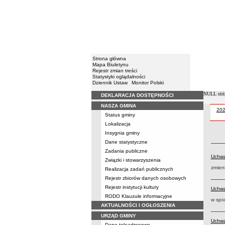
Strona główna
Mapa Biuletynu
Rejestr zmian treści
Statystyki oglądalności
Dziennik Ustaw
Monitor Polski
NULL stri
DEKLARACJA DOSTĘPNOŚCI
Menu
NASZA GMINA
Uch
20
Uchwały
Status gminy
Lokalizacja
Insygnia gminy
Dane statystyczne
Zadania publiczne
Uchwa
Związki i stowarzyszenia
zmien
Realizacja zadań publicznych
Rejestr zbiorów danych osobowych
Rejestr instytucji kultury
Uchwa
RODO Klauzule informacyjne
w spra
AKTUALNOŚCI I OGŁOSZENIA
URZĄD GMINY
Uchwa
Dane teleadresowe