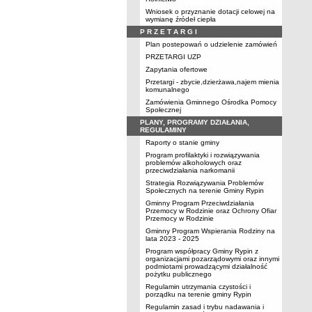
Wniosek o przyznanie dotacji celowej na
wymianę źródeł ciepła
P R Z E T A R G I
Plan postepowań o udzielenie zamówień
PRZETARGI UZP
Zapytania ofertowe
Przetargi - zbycie,dzierżawa,najem mienia
komunalnego
Zamówienia Gminnego Ośrodka Pomocy
Społecznej
PLANY, PROGRAMY DZIAŁANIA,
REGULAMINY
Raporty o stanie gminy
Program profilaktyki i rozwiązywania
problemów alkoholowych oraz
przeciwdziałania narkomanii
Strategia Rozwiązywania Problemów
Społecznych na terenie Gminy Rypin
Gminny Program Przeciwdziałania
Przemocy w Rodzinie oraz Ochrony Ofiar
Przemocy w Rodzinie
Gminny Program Wspierania Rodziny na
lata 2023 - 2025
Program współpracy Gminy Rypin z
organizacjami pozarządowymi oraz innymi
podmiotami prowadzącymi działalność
pożytku publicznego
Regulamin utrzymania czystości i
porządku na terenie gminy Rypin
Regulamin zasad i trybu nadawania i