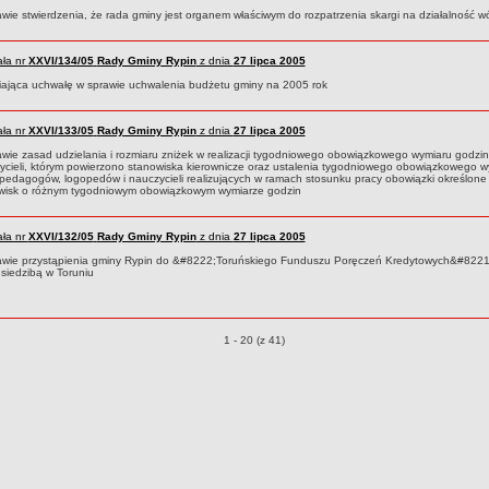
wie stwierdzenia, że rada gminy jest organem właściwym do rozpatrzenia skargi na działalność wó
ła nr
XXVI/134/05
Rady Gminy Rypin
z dnia
27 lipca 2005
iająca uchwałę w sprawie uchwalenia budżetu gminy na 2005 rok
ła nr
XXVI/133/05
Rady Gminy Rypin
z dnia
27 lipca 2005
awie zasad udzielania i rozmiaru zniżek w realizacji tygodniowego obowiązkowego wymiaru godzin
ycieli, którym powierzono stanowiska kierownicze oraz ustalenia tygodniowego obowiązkowego w
 pedagogów, logopedów i nauczycieli realizujących w ramach stosunku pracy obowiązki określone
wisk o różnym tygodniowym obowiązkowym wymiarze godzin
ła nr
XXVI/132/05
Rady Gminy Rypin
z dnia
27 lipca 2005
awie przystąpienia gminy Rypin do &#8222;Toruńskiego Funduszu Poręczeń Kredytowych&#8221;
 siedzibą w Toruniu
Uchwały o pozycjach
1 - 20 (z 41)