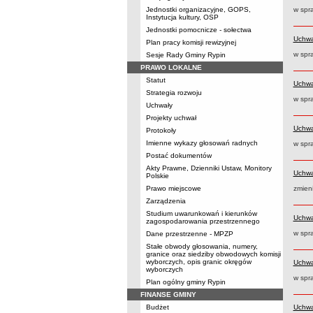
Jednostki organizacyjne, GOPS,
w spr
Instytucja kultury, OSP
Jednostki pomocnicze - sołectwa
Uchwa
Plan pracy komisji rewizyjnej
w spr
Sesje Rady Gminy Rypin
PRAWO LOKALNE
Statut
Uchwa
Strategia rozwoju
w spr
Uchwały
Projekty uchwał
Uchwa
Protokoły
Imienne wykazy głosowań radnych
w spr
Postać dokumentów
Akty Prawne, Dzienniki Ustaw, Monitory
Uchwa
Polskie
Prawo miejscowe
zmien
Zarządzenia
Studium uwarunkowań i kierunków
Uchwa
zagospodarowania przestrzennego
w spra
Dane przestrzenne - MPZP
Stałe obwody głosowania, numery,
granice oraz siedziby obwodowych komisji
wyborczych, opis granic okręgów
Uchwa
wyborczych
w spr
Plan ogólny gminy Rypin
FINANSE GMINY
Budżet
Uchwa