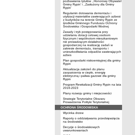
pozbawiania tytułów ,,Honorowy Obywatel
Gminy Rypin' i ,,Zasłużony dla Gminy
Rypin'
Regulamin dotowania demontażu i
utylizacji materiałów zawierających azbest
z budynków na terenie Gminy Rypin ze
środków Gminnego Funduszu Ochrony
Środowiska i Gospodarki Wodnej
Zasady i tryb postępowania przy
udzielaniu dotacji celowej osobom
fizycznym i wspólnotom mieszkaniowym
nie prowadzącym działalności
gospodarczej na realizację zadań w
zakresie demontażu, transportu i
unieszkodliwiania odpadów zawierających
azbes
Plan gospodarki niskoemisyjnej dla gminy
Rypin
Aktualizacja założeń do planu
zaopatrzenia w ciepło, energię
elektryczną i paliwa gazowe dla gminy
Rypin
Program Rewitalizacji Gminy Rypin na lata
2016-2023
Plany rozwoju gminy i miejscowości
Strategie Terytorialne Obszaru
Prowadzenia Polityki Terytorialnej
OCHRONA ŚRODOWISKA
Wycinka drzew
Raporty o oddziaływaniu przedsięwzięcia
na środowisko
Decyzje o środowiskowych
uwarunkowaniach