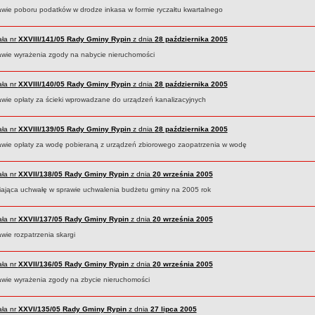
awie poboru podatków w drodze inkasa w formie ryczałtu kwartalnego
ła nr
XXVIII/141/05
Rady Gminy Rypin
z dnia
28 października 2005
awie wyrażenia zgody na nabycie nieruchomości
ła nr
XXVIII/140/05
Rady Gminy Rypin
z dnia
28 października 2005
awie opłaty za ścieki wprowadzane do urządzeń kanalizacyjnych
ła nr
XXVIII/139/05
Rady Gminy Rypin
z dnia
28 października 2005
awie opłaty za wodę pobieraną z urządzeń zbiorowego zaopatrzenia w wodę
ła nr
XXVII/138/05
Rady Gminy Rypin
z dnia
20 września 2005
iająca uchwałę w sprawie uchwalenia budżetu gminy na 2005 rok
ła nr
XXVII/137/05
Rady Gminy Rypin
z dnia
20 września 2005
wie rozpatrzenia skargi
ła nr
XXVII/136/05
Rady Gminy Rypin
z dnia
20 września 2005
awie wyrażenia zgody na zbycie nieruchomości
ła nr
XXVI/135/05
Rady Gminy Rypin
z dnia
27 lipca 2005