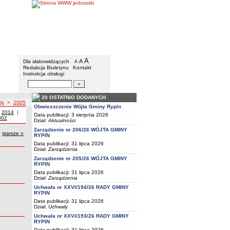
Gmina Rypin
Menu dodatkowe
A
powiększ czcionkę
A
standardowy rozmiar czcionki
Dla słabowidzących
A
pomniejsz czcionkę
Redakcja Biuletynu
Kontakt
Instrukcja obsługi
Wyszukiwarka artykułów
Szukaj
20 OSTATNIO DODANYCH
ły
>
2005
Obwieszczenie Wójta Gminy Rypin
 z roku
|
Uchwały z roku
2014
|
Uchwały z roku
Data publikacji: 3 sierpnia 2026
roku
hwały z roku
002
Dział:
Aktualności
Zarządzenie nr 206/26 WÓJTA GMINY
starsze
uchwały
»
RYPIN
Data publikacji: 31 lipca 2026
Dział:
Zarządzenia
Zarządzenie nr 205/26 WÓJTA GMINY
RYPIN
Data publikacji: 31 lipca 2026
Dział:
Zarządzenia
Uchwała nr XXVI/194/26 RADY GMINY
RYPIN
Data publikacji: 31 lipca 2026
Dział:
Uchwały
Uchwała nr XXVI/193/26 RADY GMINY
RYPIN
Data publikacji: 31 lipca 2026