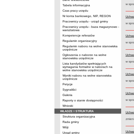
w spra
Tabela informacyjna
Czas pracy urzędu
Nr konta bankowego, NIP, REGON
Uchwa
Pracownicy urzędu - urząd gminy
w spr
Pracownicy urzędu - baza magazynowo -
warsztatowa
Kompetencje referatów
Uchwa
Regulamin organizacyjny
w spr
Regulamin naboru na wolne stanowiska
urzędnicze
Ogłoszenia o naborze na wolne
Uchwa
stanowiska urzędnicze
w spr
Lista kandydatów spełniających
wymagania formalne w naborach na
wolne stanowiska urzędnicze
Uchwa
Wyniki naboru na wolne stanowiska
urzędnicze
w spr
Petycje
Sygnaliści
Uchwa
Galeria
w spr
Raporty o stanie dostępności
Wnioski
WŁADZE I STRUKTURA
Uchwa
Struktura organizacyjna
zmien
Rada gminy
Wójt
Uchwa
Urząd gminy