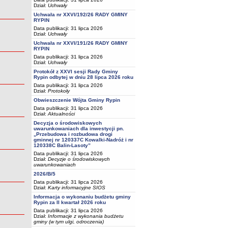
Dział:
Uchwały
Uchwała nr XXVI/192/26 RADY GMINY
RYPIN
Data publikacji: 31 lipca 2026
Dział:
Uchwały
Uchwała nr XXVI/191/26 RADY GMINY
RYPIN
Data publikacji: 31 lipca 2026
Dział:
Uchwały
Protokół z XXVI sesji Rady Gminy
Rypin odbytej w dniu 28 lipca 2026 roku
Data publikacji: 31 lipca 2026
Dział:
Protokoły
Obwieszczenie Wójta Gminy Rypin
Data publikacji: 31 lipca 2026
Dział:
Aktualności
Decyzja o środowiskowych
uwarunkowaniach dla inwestycji pn.
„Przebudowa i rozbudowa drogi
gminnej nr 120337C Kowalki-Nadróż i nr
120338C Balin-Lasoty”
Data publikacji: 31 lipca 2026
Dział:
Decyzje o środowiskowych
uwarunkowaniach
2026/B/5
Data publikacji: 31 lipca 2026
Dział:
Karty informacyjne SIOS
Informacja o wykonaniu budżetu gminy
Rypin za II kwartał 2026 roku
Data publikacji: 31 lipca 2026
Dział:
Informacje z wykonania budżetu
gminy (w tym ulgi, odroczenia)