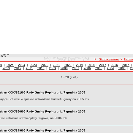
ng(0) ""
ścieżka nawigacji
Strona główna
>
Uchwa
wały z roku
26
|
Uchwały z roku
2025
|
Uchwały z roku
2024
|
Uchwały z roku
2023
|
Uchwały z roku
2022
|
Uchwały z roku
2021
|
Uchwały z roku
2020
|
Uchwały z roku
2019
|
Uchwały z roku
2018
|
Uchwały z roku
2017
|
Uchwały z roku
2016
|
Uchwały
2015
 z 2005 roku
2013
|
Uchwały z roku
2012
|
Uchwały z roku
2011
|
Uchwały z roku
2010
|
Uchwały z roku
2009
|
Uchwały z roku
2008
|
Uchwały z roku
2007
|
Uchwały z roku
2006
|
Uchwały z roku
2005
|
Uchwały z roku
2004
|
Uchwały z 
2003
|
Uc
2
Uchwały o pozycjach
1 - 20 (z 41)
ła nr
XXIX/151/05
Rady Gminy Rypin
z dnia
7 grudnia 2005
iająca uchwałę w sprawie uchwalenia budżetu gminy na 2005 rok
ła nr
XXIX/150/05
Rady Gminy Rypin
z dnia
7 grudnia 2005
wie ustalenia stawki opłaty targowej na 2006 rok
ła nr
XXIX/149/05
Rady Gminy Rypin
z dnia
7 grudnia 2005