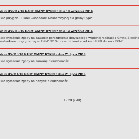
ła nr
XVI/117/16
RADY GMINY RYPIN
z dnia
13 września 2016
wie przyjęcia ,,Planu Gospodarki Niskoemisyjnej dla gminy Rypin"
ła nr
XVI/116/16
RADY GMINY RYPIN
z dnia
13 września 2016
awie wyrażenia zgody na zawarcie porozumienia dotyczącego wspólnej realizacji z Gminą Skrwilno 
Przebudowa drogi gminnej nr 120413C Szczawno-Skrwilno od km 0+000 do km 2+934”
ła nr
XV/115/16
RADY GMINY RYPIN
z dnia
21 lipca 2016
awie wyrażenia zgody na zamianę nieruchomości
ła nr
XV/114/16
RADY GMINY RYPIN
z dnia
21 lipca 2016
awie wyrażenia zgody na nabycie nieruchomości
Uchwały o pozycjach
1 - 20 (z 48)