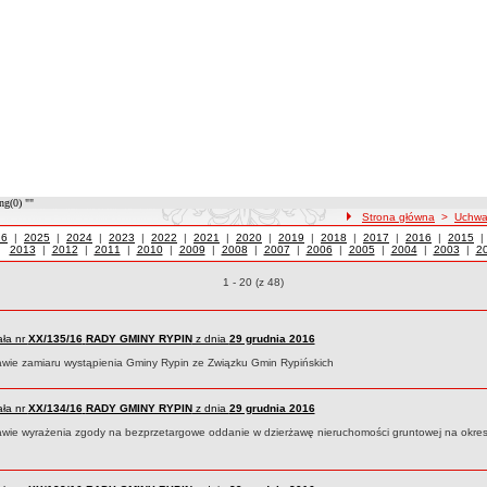
ng(0) ""
ścieżka nawigacji
Strona główna
>
Uchwa
wały z roku
26
|
Uchwały z roku
2025
|
Uchwały z roku
2024
|
Uchwały z roku
2023
|
Uchwały z roku
2022
|
Uchwały z roku
2021
|
Uchwały z roku
2020
|
Uchwały z roku
2019
|
Uchwały z roku
2018
|
Uchwały z roku
2017
|
Uchwały z roku
2016
|
Uchwały
2015
 z 2016 roku
2013
|
Uchwały z roku
2012
|
Uchwały z roku
2011
|
Uchwały z roku
2010
|
Uchwały z roku
2009
|
Uchwały z roku
2008
|
Uchwały z roku
2007
|
Uchwały z roku
2006
|
Uchwały z roku
2005
|
Uchwały z roku
2004
|
Uchwały z 
2003
|
Uc
2
Uchwały o pozycjach
1 - 20 (z 48)
ła nr
XX/135/16
RADY GMINY RYPIN
z dnia
29 grudnia 2016
awie zamiaru wystąpienia Gminy Rypin ze Związku Gmin Rypińskich
ła nr
XX/134/16
RADY GMINY RYPIN
z dnia
29 grudnia 2016
awie wyrażenia zgody na bezprzetargowe oddanie w dzierżawę nieruchomości gruntowej na okre