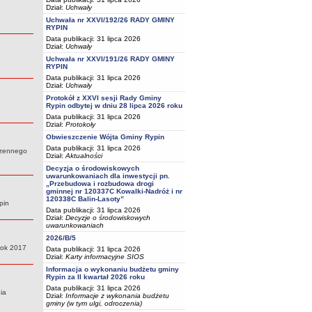
Dział:
Uchwały
Uchwała nr XXVI/192/26 RADY GMINY
RYPIN
Data publikacji: 31 lipca 2026
Dział:
Uchwały
Uchwała nr XXVI/191/26 RADY GMINY
RYPIN
Data publikacji: 31 lipca 2026
Dział:
Uchwały
Protokół z XXVI sesji Rady Gminy
Rypin odbytej w dniu 28 lipca 2026 roku
Data publikacji: 31 lipca 2026
Dział:
Protokoły
Obwieszczenie Wójta Gminy Rypin
Data publikacji: 31 lipca 2026
rzennego
Dział:
Aktualności
Decyzja o środowiskowych
uwarunkowaniach dla inwestycji pn.
„Przebudowa i rozbudowa drogi
gminnej nr 120337C Kowalki-Nadróż i nr
120338C Balin-Lasoty”
pin
Data publikacji: 31 lipca 2026
Dział:
Decyzje o środowiskowych
uwarunkowaniach
2026/B/5
rok 2017
Data publikacji: 31 lipca 2026
Dział:
Karty informacyjne SIOS
Informacja o wykonaniu budżetu gminy
Rypin za II kwartał 2026 roku
Data publikacji: 31 lipca 2026
ia
Dział:
Informacje z wykonania budżetu
gminy (w tym ulgi, odroczenia)