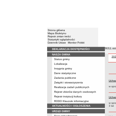
Strona główna
Mapa Biuletynu
Rejestr zmian treści
Statystyki oglądalności
Dziennik Ustaw
Monitor Polski
NULL stri
DEKLARACJA DOSTĘPNOŚCI
Menu
NASZA GMINA
Uch
20
Uchwały
Status gminy
Lokalizacja
Insygnia gminy
Dane statystyczne
Zadania publiczne
Uchwa
Związki i stowarzyszenia
w spr
Realizacja zadań publicznych
Rejestr zbiorów danych osobowych
Rejestr instytucji kultury
Uchwa
RODO Klauzule informacyjne
w spr
AKTUALNOŚCI I OGŁOSZENIA
3 lat
URZĄD GMINY
Dane teleadresowe