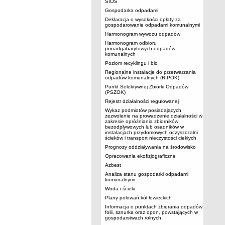
SIOS
Gospodarka odpadami
Deklaracja o wysokości opłaty za
gospodarowanie odpadami komunalnymi
Harmonogram wywozu odpadów
Harmonogram odbioru
ponadgabarytowych odpadów
komunalnych
Poziom recyklingu i bio
Regionalne instalacje do przetwarzania
odpadów komunalnych (RIPOK)
Punkt Selektywnej Zbiórki Odpadów
(PSZOK)
Rejestr działalności regulowanej
Wykaz podmiotów posiadających
zezwolenie na prowadzenie działalności w
zakresie opróżniania zbiorników
bezodpływowych lub osadników w
instalacjach przydomowych oczyszczalni
ścieków i transport nieczystości ciekłych
Prognozy oddziaływania na środowisko
Opracowania ekofizjograficzne
Azbest
Analiza stanu gospodarki odpadami
komunalnymi
Woda i ścieki
Plany polowań kół łowieckich
Informacja o punktach zbierania odpadów
folii, sznurka oraz opon, powstających w
gospodarstwach rolnych