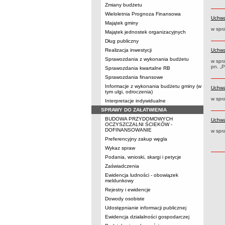
Zmiany budżetu
Wieloletnia Prognoza Finansowa
Uchwa
Majątek gminy
w spra
Majątek jednostek organizacyjnych
Dług publiczny
Realizacja inwestycji
Uchwa
Sprawozdania z wykonania budżetu
w spr
pn. „
Sprawozdania kwartalne RB
Sprawozdania finansowe
Informacje z wykonania budżetu gminy (w
Uchwa
tym ulgi, odroczenia)
w spr
Interpretacje indywidualne
SPRAWY DO ZAŁATWIENIA
BUDOWA PRZYDOMOWYCH
Uchwa
OCZYSZCZALNI ŚCIEKÓW -
DOFINANSOWANIE
w spr
Preferencyjny zakup węgla
Wykaz spraw
Podania, wnioski, skargi i petycje
Zaświadczenia
Ewidencja ludności - obowiązek
meldunkowy
Rejestry i ewidencje
Dowody osobiste
Udostępnianie informacji publicznej
Ewidencja działalności gospodarczej