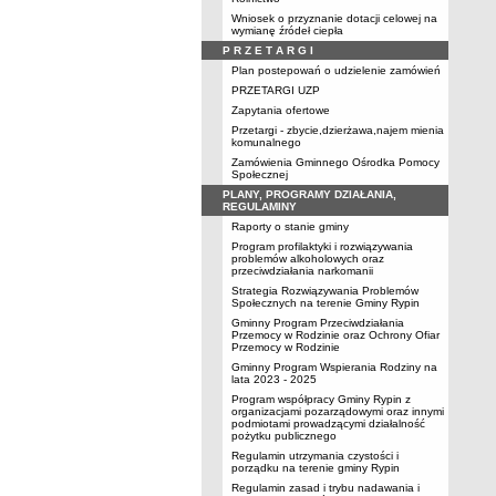
Wniosek o przyznanie dotacji celowej na
wymianę źródeł ciepła
P R Z E T A R G I
Plan postepowań o udzielenie zamówień
PRZETARGI UZP
Zapytania ofertowe
Przetargi - zbycie,dzierżawa,najem mienia
komunalnego
Zamówienia Gminnego Ośrodka Pomocy
Społecznej
PLANY, PROGRAMY DZIAŁANIA,
REGULAMINY
Raporty o stanie gminy
Program profilaktyki i rozwiązywania
problemów alkoholowych oraz
przeciwdziałania narkomanii
Strategia Rozwiązywania Problemów
Społecznych na terenie Gminy Rypin
Gminny Program Przeciwdziałania
Przemocy w Rodzinie oraz Ochrony Ofiar
Przemocy w Rodzinie
Gminny Program Wspierania Rodziny na
lata 2023 - 2025
Program współpracy Gminy Rypin z
organizacjami pozarządowymi oraz innymi
podmiotami prowadzącymi działalność
pożytku publicznego
Regulamin utrzymania czystości i
porządku na terenie gminy Rypin
Regulamin zasad i trybu nadawania i