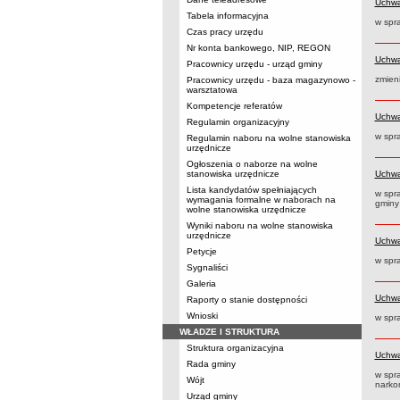
Uchwa
Tabela informacyjna
w spr
Czas pracy urzędu
Nr konta bankowego, NIP, REGON
Uchwa
Pracownicy urzędu - urząd gminy
zmien
Pracownicy urzędu - baza magazynowo -
warsztatowa
Kompetencje referatów
Uchwa
Regulamin organizacyjny
w spr
Regulamin naboru na wolne stanowiska
urzędnicze
Ogłoszenia o naborze na wolne
stanowiska urzędnicze
Uchwa
Lista kandydatów spełniających
w spr
wymagania formalne w naborach na
gminy
wolne stanowiska urzędnicze
Wyniki naboru na wolne stanowiska
urzędnicze
Uchwa
Petycje
w spr
Sygnaliści
Galeria
Uchwa
Raporty o stanie dostępności
Wnioski
w spr
WŁADZE I STRUKTURA
Struktura organizacyjna
Uchwa
Rada gminy
w spr
Wójt
narko
Urząd gminy