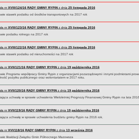
ła nr
XVIII/124/16
RADY GMINY RYPIN
z dnia
25 listopada 2016
awie stawek podatku od środków transportowych na 2017 rok
ła nr
XVIII/123/16
RADY GMINY RYPIN
z dnia
25 listopada 2016
awie podatku rolnego na 2017 rok
ła nr
XVIII/122/16
RADY GMINY RYPIN
z dnia
25 listopada 2016
awie stawek podatku od nieruchomości na 2017 rok
ła nr
XVII/121/16
RADY GMINY RYPIN
z dnia
19 października 2016
awie Programu współpracy Gminy Rypin z organizacjami pozarządowymi i innymi podmiotami pro
alność pożytku publicznego oraz wolontariatem w 2017 roku.
ła nr
XVII/120/16
RADY GMINY RYPIN
z dnia
19 października 2016
iająca uchwałę w sprawie uchwalenia Wieloletniej Prognozy Finansowej Gminy Rypin na lata 20
ła nr
XVII/119/16
RADY GMINY RYPIN
z dnia
19 października 2016
iająca uchwałę w sprawie uchwalenia budżetu gminy Rypin na 2016 rok.
ła nr
XVI/118/16
RADY GMINY RYPIN
z dnia
13 września 2016
awie likwidacji Związku Gmin Północnego Mazowsza