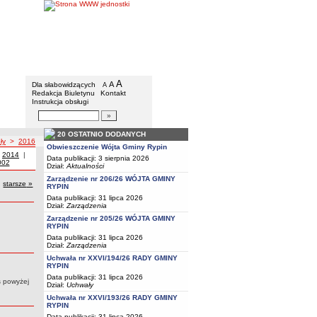
Gmina Rypin
Menu dodatkowe
A
powiększ czcionkę
A
standardowy rozmiar czcionki
Dla słabowidzących
A
pomniejsz czcionkę
Redakcja Biuletynu
Kontakt
Instrukcja obsługi
Wyszukiwarka artykułów
Szukaj
20 OSTATNIO DODANYCH
ły
>
2016
Obwieszczenie Wójta Gminy Rypin
 z roku
|
Uchwały z roku
2014
|
Uchwały z roku
Data publikacji: 3 sierpnia 2026
roku
hwały z roku
002
Dział:
Aktualności
Zarządzenie nr 206/26 WÓJTA GMINY
starsze
uchwały
»
RYPIN
Data publikacji: 31 lipca 2026
Dział:
Zarządzenia
Zarządzenie nr 205/26 WÓJTA GMINY
RYPIN
Data publikacji: 31 lipca 2026
Dział:
Zarządzenia
Uchwała nr XXVI/194/26 RADY GMINY
RYPIN
Data publikacji: 31 lipca 2026
s powyżej
Dział:
Uchwały
Uchwała nr XXVI/193/26 RADY GMINY
RYPIN
Data publikacji: 31 lipca 2026