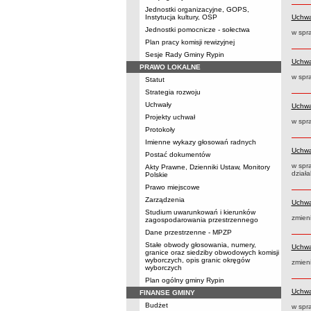
Jednostki organizacyjne, GOPS,
Instytucja kultury, OSP
Uchwa
Jednostki pomocnicze - sołectwa
w spr
Plan pracy komisji rewizyjnej
Sesje Rady Gminy Rypin
Uchwa
PRAWO LOKALNE
w spr
Statut
Strategia rozwoju
Uchwały
Uchwa
Projekty uchwał
w spr
Protokoły
Imienne wykazy głosowań radnych
Uchwa
Postać dokumentów
w spr
Akty Prawne, Dzienniki Ustaw, Monitory
dział
Polskie
Prawo miejscowe
Zarządzenia
Uchwa
Studium uwarunkowań i kierunków
zmien
zagospodarowania przestrzennego
Dane przestrzenne - MPZP
Stałe obwody głosowania, numery,
Uchwa
granice oraz siedziby obwodowych komisji
wyborczych, opis granic okręgów
zmien
wyborczych
Plan ogólny gminy Rypin
Uchwa
FINANSE GMINY
Budżet
w spr