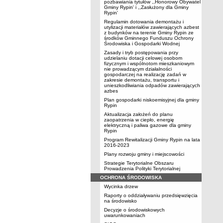
pozbawiania tytułów ,,Honorowy Obywatel
Gminy Rypin' i ,,Zasłużony dla Gminy
Rypin'
Regulamin dotowania demontażu i
utylizacji materiałów zawierających azbest
z budynków na terenie Gminy Rypin ze
środków Gminnego Funduszu Ochrony
Środowiska i Gospodarki Wodnej
Zasady i tryb postępowania przy
udzielaniu dotacji celowej osobom
fizycznym i wspólnotom mieszkaniowym
nie prowadzącym działalności
gospodarczej na realizację zadań w
zakresie demontażu, transportu i
unieszkodliwiania odpadów zawierających
azbes
Plan gospodarki niskoemisyjnej dla gminy
Rypin
Aktualizacja założeń do planu
zaopatrzenia w ciepło, energię
elektryczną i paliwa gazowe dla gminy
Rypin
Program Rewitalizacji Gminy Rypin na lata
2016-2023
Plany rozwoju gminy i miejscowości
Strategie Terytorialne Obszaru
Prowadzenia Polityki Terytorialnej
OCHRONA ŚRODOWISKA
Wycinka drzew
Raporty o oddziaływaniu przedsięwzięcia
na środowisko
Decyzje o środowiskowych
uwarunkowaniach