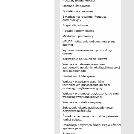
Podziały nieruchomości
Ochrona środowiska
Dodatki mieszkaniowe
Świadczenia rodzinne, Fundusz
alimentacyjny
Stypendia szkolne
Podatki i opłaty lokalne
Młodociani pracownicy
ePUAP - składanie dokumentów przez
internet
Wydanie warunków na zjazd z drogi
gminnej
Zezwolenie na usunięcie drzewa
Wniosek o ustalenie warunków
zabudowy/o ustalenie lokalizacji inwestycji
celu publicznego
Działalność lobbingowa
Wniosek o wydanie warunków
technicznych przyłączenia do sieci
wodociągowej/kanalizacyjnej
Wniosek o promesę przyłączenia do sieci
wodociągowej/kanalizacyjnej
Wniosek o dodatek węglowy
Zgłoszenie eksploatacji przydomowej
oczyszczalni ścieków
Świadczenie pieniężne z tytułu pełnienia
funkcji sołtysa
Deklaracja dotycząca źródeł ciepła i źródeł
spalania paliw
Rolnictwo