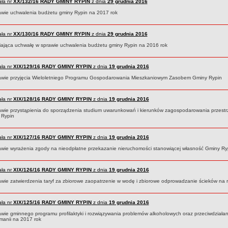
ła nr
XX/132/16
RADY GMINY RYPIN
z dnia
29 grudnia 2016
awie uchwalenia budżetu gminy Rypin na 2017 rok
ła nr
XX/130/16
RADY GMINY RYPIN
z dnia
29 grudnia 2016
iająca uchwałę w sprawie uchwalenia budżetu gminy Rypin na 2016 rok
ła nr
XIX/129/16
RADY GMINY RYPIN
z dnia
19 grudnia 2016
awie przyjęcia Wieloletniego Programu Gospodarowania Mieszkaniowym Zasobem Gminy Rypin
ła nr
XIX/128/16
RADY GMINY RYPIN
z dnia
19 grudnia 2016
awie przystąpienia do sporządzenia studium uwarunkowań i kierunków zagospodarowania przest
 Rypin
ła nr
XIX/127/16
RADY GMINY RYPIN
z dnia
19 grudnia 2016
awie wyrażenia zgody na nieodpłatne przekazanie nieruchomości stanowiącej własność Gminy Ry
ła nr
XIX/126/16
RADY GMINY RYPIN
z dnia
19 grudnia 2016
awie zatwierdzenia taryf za zbiorowe zaopatrzenie w wodę i zbiorowe odprowadzanie ścieków na 
ła nr
XIX/125/16
RADY GMINY RYPIN
z dnia
19 grudnia 2016
awie gminnego programu profilaktyki i rozwiązywania problemów alkoholowych oraz przeciwdziałan
manii na 2017 rok