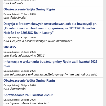
Protokoły
inwestycji celu publicznego
Dział:
Obwieszczenie Wójta Gminy Rypin
Działalność lobbingowa
Data publikacji: 31 lipca 2026
Wniosek o wydanie warunków technicznych przyłączenia do sieci
Aktualności
Dział:
wodociągowej/kanalizacyjnej
Decyzja o środowiskowych uwarunkowaniach dla inwestycji pn.
Wniosek o promesę przyłączenia do sieci
„Przebudowa i rozbudowa drogi gminnej nr 120337C Kowalki-
wodociągowej/kanalizacyjnej
Nadróż i nr 120338C Balin-Lasoty”
Wniosek o dodatek węglowy
Data publikacji: 31 lipca 2026
Decyzje o środowiskowych uwarunkowaniach
Dział:
Zgłoszenie eksploatacji przydomowej oczyszczalni ścieków
2026/B/5
Świadczenie pieniężne z tytułu pełnienia funkcji sołtysa
Data publikacji: 31 lipca 2026
Deklaracja dotycząca źródeł ciepła i źródeł spalania paliw
Karty informacyjne SIOS
Dział:
Informacja o wykonaniu budżetu gminy Rypin za II kwartał 2026
Rolnictwo
roku
Wniosek o przyznanie dotacji celowej na wymianę źródeł ciepła
Data publikacji: 31 lipca 2026
P R Z E T A R G I
Informacje z wykonania budżetu gminy (w tym ulgi, odroczenia)
Dział:
Plan postepowań o udzielenie zamówień
Obwieszczenie Wójta Gminy Rypin
PRZETARGI UZP
Data publikacji: 30 lipca 2026
Aktualności
Dział:
Zapytania ofertowe
Sprawozdania za II kwartał 2026 r.
Przetargi - zbycie,dzierżawa,najem mienia komunalnego
Data publikacji: 28 lipca 2026
Zamówienia Gminnego Ośrodka Pomocy Społecznej
Sprawozdania kwartalne RB
Dział: