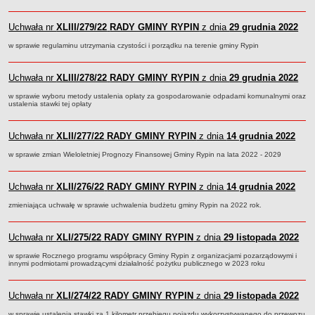
Regulamin naboru na wolne stanowiska urzędnicze
Ogłoszenia o naborze na wolne stanowiska urzędnicze
Uchwała nr
XLIII/279/22
RADY GMINY RYPIN
z dnia
29 grudnia 2022
Lista kandydatów spełniających wymagania formalne w naborach na
w sprawie regulaminu utrzymania czystości i porządku na terenie gminy Rypin
wolne stanowiska urzędnicze
Wyniki naboru na wolne stanowiska urzędnicze
Uchwała nr
XLIII/278/22
RADY GMINY RYPIN
z dnia
29 grudnia 2022
Petycje
w sprawie wyboru metody ustalenia opłaty za gospodarowanie odpadami komunalnymi oraz
ustalenia stawki tej opłaty
Sygnaliści
Galeria
Uchwała nr
XLII/277/22
RADY GMINY RYPIN
z dnia
14 grudnia 2022
Raporty o stanie dostępności
w sprawie zmian Wieloletniej Prognozy Finansowej Gminy Rypin na lata 2022 - 2029
Wnioski
WŁADZE I STRUKTURA
Uchwała nr
XLII/276/22
RADY GMINY RYPIN
z dnia
14 grudnia 2022
Struktura organizacyjna
zmieniająca uchwałę w sprawie uchwalenia budżetu gminy Rypin na 2022 rok.
Rada gminy
Wójt
Uchwała nr
XLI/275/22
RADY GMINY RYPIN
z dnia
29 listopada 2022
Urząd gminy
w sprawie Rocznego programu współpracy Gminy Rypin z organizacjami pozarządowymi i
innymi podmiotami prowadzącymi działalność pożytku publicznego w 2023 roku
Jednostki organizacyjne, GOPS, Instytucja kultury, OSP
Jednostki pomocnicze - sołectwa
Uchwała nr
XLI/274/22
RADY GMINY RYPIN
z dnia
29 listopada 2022
Plan pracy komisji rewizyjnej
w sprawie ustalenia stawki za 1 kilometr przebiegu pojazdu wykorzystywanego do przewozu