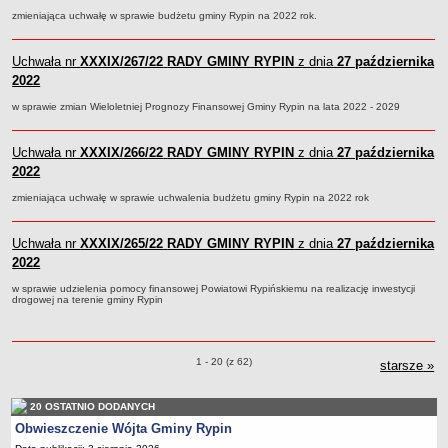
FINANSE GMINY
zmieniająca uchwałę w sprawie budżetu gminy Rypin na 2022 rok.
Budżet
Zmiany budżetu
Uchwała nr
XXXIX/267/22
RADY GMINY RYPIN
z dnia
27 października
Wieloletnia Prognoza Finansowa
2022
Majątek gminy
w sprawie zmian Wieloletniej Prognozy Finansowej Gminy Rypin na lata 2022 - 2029
Majątek jednostek organizacyjnych
Uchwała nr
Dług publiczny
XXXIX/266/22
RADY GMINY RYPIN
z dnia
27 października
2022
Realizacja inwestycji
zmieniająca uchwałę w sprawie uchwalenia budżetu gminy Rypin na 2022 rok
Sprawozdania z wykonania budżetu
Sprawozdania kwartalne RB
Uchwała nr
XXXIX/265/22
RADY GMINY RYPIN
z dnia
27 października
Sprawozdania finansowe
2022
Informacje z wykonania budżetu gminy (w tym ulgi, odroczenia)
w sprawie udzielenia pomocy finansowej Powiatowi Rypińskiemu na realizację inwestycji
drogowej na terenie gminy Rypin
Interpretacje indywidualne
SPRAWY DO ZAŁATWIENIA
BUDOWA PRZYDOMOWYCH OCZYSZCZALNI ŚCIEKÓW -
Uchwały o pozycjach
1 - 20 (z 62)
starsze
uch
»
DOFINANSOWANIE
Preferencyjny zakup węgla
20 OSTATNIO DODANYCH
Wykaz spraw
Obwieszczenie Wójta Gminy Rypin