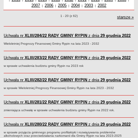
2007
Uchwały z roku
2006
Uchwały z roku
2005
Uchwały z roku
2004
Uchwały z roku
2003
Uchwały z roku
2002
roku
z r
Dane statystyczne
|
|
|
|
|
Zadania publiczne
Uchwały o pozycjach
1 - 20 (z 62)
starsze
uch
»
Związki i stowarzyszenia
Realizacja zadań publicznych
Uchwała nr
XLIII/284/22
RADY GMINY RYPIN
z dnia
29 grudnia 2022
Rejestr zbiorów danych osobowych
Wieloletniej Prognozy Finansowej Gminy Rypin na lata 2023 - 2032
Rejestr instytucji kultury
RODO Klauzule informacyjne
Uchwała nr
XLIII/283/22
RADY GMINY RYPIN
z dnia
29 grudnia 2022
AKTUALNOŚCI I OGŁOSZENIA
w sprawie uchwalenia budżetu gminy Rypin na 2023 rok
URZĄD GMINY
Dane teleadresowe
Uchwała nr
XLIII/282/22
RADY GMINY RYPIN
z dnia
29 grudnia 2022
Tabela informacyjna
w sprawie Wieloletniej Prognozy Finansowej Gminy Rypin na lata 2023 - 2032
Czas pracy urzędu
Nr konta bankowego, NIP, REGON
Uchwała nr
XLIII/281/22
RADY GMINY RYPIN
z dnia
29 grudnia 2022
Pracownicy urzędu - urząd gminy
zmieniająca uchwałę w sprawie uchwalenia budżetu gminy Rypin na 2022 rok.
Pracownicy urzędu - baza magazynowo - warsztatowa
Kompetencje referatów
Uchwała nr
XLIII/280/22
RADY GMINY RYPIN
z dnia
29 grudnia 2022
Regulamin organizacyjny
w sprawie przyjęcia gminnego programu profilaktyki i rozwiązywania problemów
alkoholowych oraz przeciwdziałania narkomanii dla Gminy Rypin na lata 2023-2025