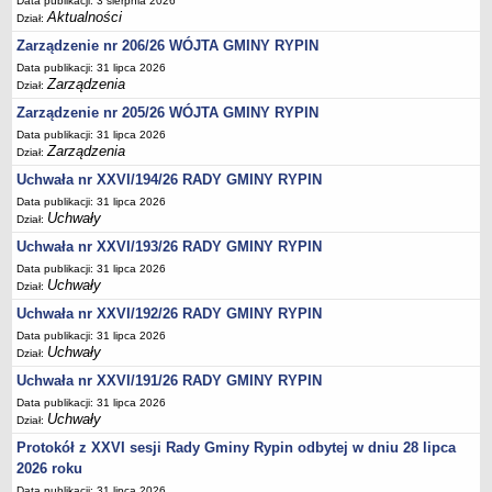
Podania, wnioski, skargi i petycje
Data publikacji: 3 sierpnia 2026
Aktualności
Dział:
Zaświadczenia
Zarządzenie nr 206/26 WÓJTA GMINY RYPIN
Ewidencja ludności - obowiązek meldunkowy
Data publikacji: 31 lipca 2026
Zarządzenia
Dział:
Rejestry i ewidencje
Zarządzenie nr 205/26 WÓJTA GMINY RYPIN
Dowody osobiste
Data publikacji: 31 lipca 2026
Udostępnianie informacji publicznej
Zarządzenia
Dział:
Ewidencja działalności gospodarczej
Uchwała nr XXVI/194/26 RADY GMINY RYPIN
Podziały nieruchomości
Data publikacji: 31 lipca 2026
Uchwały
Dział:
Ochrona środowiska
Uchwała nr XXVI/193/26 RADY GMINY RYPIN
Dodatki mieszkaniowe
Data publikacji: 31 lipca 2026
Uchwały
Świadczenia rodzinne, Fundusz alimentacyjny
Dział:
Uchwała nr XXVI/192/26 RADY GMINY RYPIN
Stypendia szkolne
Data publikacji: 31 lipca 2026
Podatki i opłaty lokalne
Uchwały
Dział:
Młodociani pracownicy
Uchwała nr XXVI/191/26 RADY GMINY RYPIN
ePUAP - składanie dokumentów przez internet
Data publikacji: 31 lipca 2026
Uchwały
Dział:
Wydanie warunków na zjazd z drogi gminnej
Protokół z XXVI sesji Rady Gminy Rypin odbytej w dniu 28 lipca
Zezwolenie na usunięcie drzewa
2026 roku
Wniosek o ustalenie warunków zabudowy/o ustalenie lokalizacji
Data publikacji: 31 lipca 2026