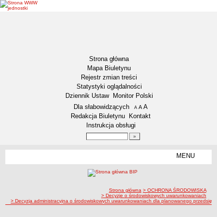
Strona główna
Mapa Biuletynu
Rejestr zmian treści
Statystyki oglądalności
Dziennik Ustaw
Monitor Polski
Menu dodatkowe
Dla słabowidzących
A
powiększ czcionkę
A
standardowy rozmiar czcionki
A
pomniejsz czcionkę
Redakcja Biuletynu
Kontakt
Instrukcja obsługi
Wyszukiwarka artykułów
Szukaj
MENU
Menu
DEKLARACJA DOSTĘPNOŚCI
NASZA GMINA
Status gminy
ścieżka nawigacji
Strona główna
> OCHRONA ŚRODOWISKA
> Decyzje o środowiskowych uwarunkowaniach
> Decyzja administracyjna o środowiskowych uwarunkowaniach dla planowanego przedsięwzię
Lokalizacja
Insygnia gminy