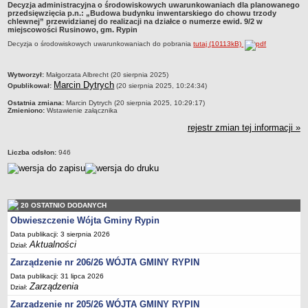
Decyzja administracyjna o środowiskowych uwarunkowaniach dla planowanego
Dane statystyczne
przedsięwzięcia p.n.: „Budowa budynku inwentarskiego do chowu trzody
chlewnej” przewidzianej do realizacji na działce o numerze ewid. 9/2 w
miejscowości Rusinowo, gm. Rypin
Zadania publiczne
Decyzja o środowiskowych uwarunkowaniach do pobrania
tutaj (10113kB)
Związki i stowarzyszenia
Realizacja zadań publicznych
metryczka
Wytworzył:
Małgorzata Albrecht (20 sierpnia 2025)
Marcin Dytrych
Rejestr zbiorów danych osobowych
Opublikował:
(20 sierpnia 2025, 10:24:34)
Rejestr instytucji kultury
Ostatnia zmiana:
Marcin Dytrych (20 sierpnia 2025, 10:29:17)
Zmieniono:
Wstawienie załącznika
RODO Klauzule informacyjne
rejestr zmian tej informacji »
AKTUALNOŚCI I OGŁOSZENIA
URZĄD GMINY
Liczba odsłon:
946
Dane teleadresowe
Tabela informacyjna
Czas pracy urzędu
20 OSTATNIO DODANYCH
Nr konta bankowego, NIP, REGON
Obwieszczenie Wójta Gminy Rypin
Data publikacji: 3 sierpnia 2026
Pracownicy urzędu - urząd gminy
Aktualności
Dział:
Pracownicy urzędu - baza magazynowo - warsztatowa
Zarządzenie nr 206/26 WÓJTA GMINY RYPIN
Kompetencje referatów
Data publikacji: 31 lipca 2026
Zarządzenia
Dział:
Regulamin organizacyjny
Zarządzenie nr 205/26 WÓJTA GMINY RYPIN