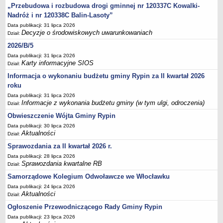
Sesje Rady Gminy Rypin
„Przebudowa i rozbudowa drogi gminnej nr 120337C Kowalki-
PRAWO LOKALNE
Nadróż i nr 120338C Balin-Lasoty”
Statut
Data publikacji: 31 lipca 2026
Decyzje o środowiskowych uwarunkowaniach
Dział:
Strategia rozwoju
2026/B/5
Uchwały
Data publikacji: 31 lipca 2026
Karty informacyjne SIOS
Projekty uchwał
Dział:
Informacja o wykonaniu budżetu gminy Rypin za II kwartał 2026
Protokoły
roku
Imienne wykazy głosowań radnych
Data publikacji: 31 lipca 2026
Postać dokumentów
Informacje z wykonania budżetu gminy (w tym ulgi, odroczenia)
Dział:
Akty Prawne, Dzienniki Ustaw, Monitory Polskie
Obwieszczenie Wójta Gminy Rypin
Data publikacji: 30 lipca 2026
Prawo miejscowe
Aktualności
Dział:
Zarządzenia
Sprawozdania za II kwartał 2026 r.
Studium uwarunkowań i kierunków zagospodarowania
Data publikacji: 28 lipca 2026
Sprawozdania kwartalne RB
przestrzennego
Dział:
Samorządowe Kolegium Odwoławcze we Włocławku
Dane przestrzenne - MPZP
Data publikacji: 24 lipca 2026
Stałe obwody głosowania, numery, granice oraz siedziby
Aktualności
Dział:
obwodowych komisji wyborczych, opis granic okręgów wyborczych
Ogłoszenie Przewodniczącego Rady Gminy Rypin
Plan ogólny gminy Rypin
Data publikacji: 23 lipca 2026