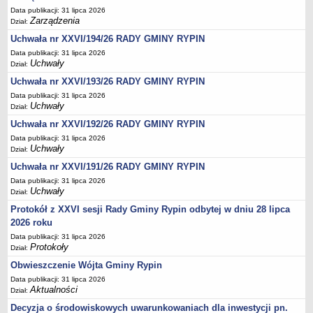
Regulamin naboru na wolne stanowiska urzędnicze
Data publikacji: 31 lipca 2026
Ogłoszenia o naborze na wolne stanowiska urzędnicze
Zarządzenia
Dział:
Lista kandydatów spełniających wymagania formalne w naborach na
Uchwała nr XXVI/194/26 RADY GMINY RYPIN
wolne stanowiska urzędnicze
Data publikacji: 31 lipca 2026
Uchwały
Dział:
Wyniki naboru na wolne stanowiska urzędnicze
Uchwała nr XXVI/193/26 RADY GMINY RYPIN
Petycje
Data publikacji: 31 lipca 2026
Sygnaliści
Uchwały
Dział:
Galeria
Uchwała nr XXVI/192/26 RADY GMINY RYPIN
Data publikacji: 31 lipca 2026
Raporty o stanie dostępności
Uchwały
Dział:
Wnioski
Uchwała nr XXVI/191/26 RADY GMINY RYPIN
WŁADZE I STRUKTURA
Data publikacji: 31 lipca 2026
Struktura organizacyjna
Uchwały
Dział:
Rada gminy
Protokół z XXVI sesji Rady Gminy Rypin odbytej w dniu 28 lipca
2026 roku
Wójt
Data publikacji: 31 lipca 2026
Urząd gminy
Protokoły
Dział:
Jednostki organizacyjne, GOPS, Instytucja kultury, OSP
Obwieszczenie Wójta Gminy Rypin
Data publikacji: 31 lipca 2026
Jednostki pomocnicze - sołectwa
Aktualności
Dział:
Plan pracy komisji rewizyjnej
Decyzja o środowiskowych uwarunkowaniach dla inwestycji pn.