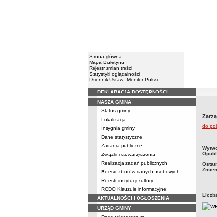
Strona główna
Mapa Biuletynu
Rejestr zmian treści
Statystyki oglądalności
Dziennik Ustaw
Monitor Polski
DEKLARACJA DOSTĘPNOŚCI
Menu
NASZA GMINA
Status gminy
Zarzą
Lokalizacja
do po
Insygnia gminy
Dane statystyczne
Zadania publiczne
metry
Wytwo
Opubl
Związki i stowarzyszenia
Realizacja zadań publicznych
Ostat
Zmien
Rejestr zbiorów danych osobowych
Rejestr instytucji kultury
RODO Klauzule informacyjne
Liczb
AKTUALNOŚCI I OGŁOSZENIA
URZĄD GMINY
Dane teleadresowe