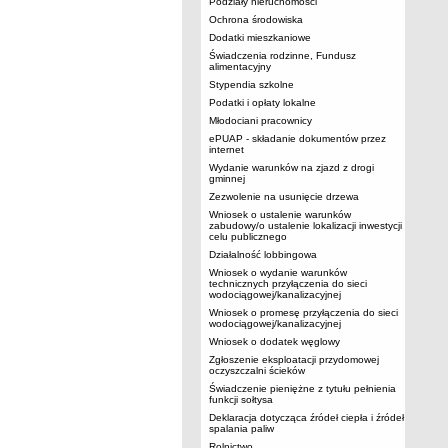
Podziały nieruchomości
Ochrona środowiska
Dodatki mieszkaniowe
Świadczenia rodzinne, Fundusz
alimentacyjny
Stypendia szkolne
Podatki i opłaty lokalne
Młodociani pracownicy
ePUAP - składanie dokumentów przez
internet
Wydanie warunków na zjazd z drogi
gminnej
Zezwolenie na usunięcie drzewa
Wniosek o ustalenie warunków
zabudowy/o ustalenie lokalizacji inwestycji
celu publicznego
Działalność lobbingowa
Wniosek o wydanie warunków
technicznych przyłączenia do sieci
wodociągowej/kanalizacyjnej
Wniosek o promesę przyłączenia do sieci
wodociągowej/kanalizacyjnej
Wniosek o dodatek węglowy
Zgłoszenie eksploatacji przydomowej
oczyszczalni ścieków
Świadczenie pieniężne z tytułu pełnienia
funkcji sołtysa
Deklaracja dotycząca źródeł ciepła i źródeł
spalania paliw
Rolnictwo