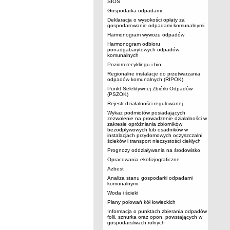
SIOS
Gospodarka odpadami
Deklaracja o wysokości opłaty za
gospodarowanie odpadami komunalnymi
Harmonogram wywozu odpadów
Harmonogram odbioru
ponadgabarytowych odpadów
komunalnych
Poziom recyklingu i bio
Regionalne instalacje do przetwarzania
odpadów komunalnych (RIPOK)
Punkt Selektywnej Zbiórki Odpadów
(PSZOK)
Rejestr działalności regulowanej
Wykaz podmiotów posiadających
zezwolenie na prowadzenie działalności w
zakresie opróżniania zbiorników
bezodpływowych lub osadników w
instalacjach przydomowych oczyszczalni
ścieków i transport nieczystości ciekłych
Prognozy oddziaływania na środowisko
Opracowania ekofizjograficzne
Azbest
Analiza stanu gospodarki odpadami
komunalnymi
Woda i ścieki
Plany polowań kół łowieckich
Informacja o punktach zbierania odpadów
folii, sznurka oraz opon, powstających w
gospodarstwach rolnych