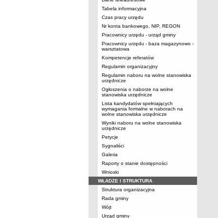
Tabela informacyjna
Czas pracy urzędu
Nr konta bankowego, NIP, REGON
Pracownicy urzędu - urząd gminy
Pracownicy urzędu - baza magazynowo -
warsztatowa
Kompetencje referatów
Regulamin organizacyjny
Regulamin naboru na wolne stanowiska
urzędnicze
Ogłoszenia o naborze na wolne
stanowiska urzędnicze
Lista kandydatów spełniających
wymagania formalne w naborach na
wolne stanowiska urzędnicze
Wyniki naboru na wolne stanowiska
urzędnicze
Petycje
Sygnaliści
Galeria
Raporty o stanie dostępności
Wnioski
WŁADZE I STRUKTURA
Struktura organizacyjna
Rada gminy
Wójt
Urząd gminy