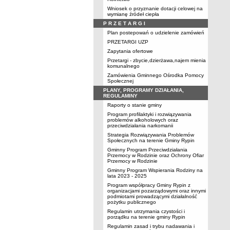
Wniosek o przyznanie dotacji celowej na
wymianę źródeł ciepła
P R Z E T A R G I
Plan postepowań o udzielenie zamówień
PRZETARGI UZP
Zapytania ofertowe
Przetargi - zbycie,dzierżawa,najem mienia
komunalnego
Zamówienia Gminnego Ośrodka Pomocy
Społecznej
PLANY, PROGRAMY DZIAŁANIA,
REGULAMINY
Raporty o stanie gminy
Program profilaktyki i rozwiązywania
problemów alkoholowych oraz
przeciwdziałania narkomanii
Strategia Rozwiązywania Problemów
Społecznych na terenie Gminy Rypin
Gminny Program Przeciwdziałania
Przemocy w Rodzinie oraz Ochrony Ofiar
Przemocy w Rodzinie
Gminny Program Wspierania Rodziny na
lata 2023 - 2025
Program współpracy Gminy Rypin z
organizacjami pozarządowymi oraz innymi
podmiotami prowadzącymi działalność
pożytku publicznego
Regulamin utrzymania czystości i
porządku na terenie gminy Rypin
Regulamin zasad i trybu nadawania i