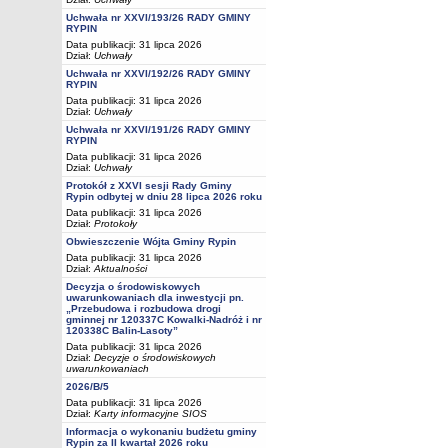
Uchwała nr XXVI/193/26 RADY GMINY
RYPIN
Data publikacji: 31 lipca 2026
Dział:
Uchwały
Uchwała nr XXVI/192/26 RADY GMINY
RYPIN
Data publikacji: 31 lipca 2026
Dział:
Uchwały
Uchwała nr XXVI/191/26 RADY GMINY
RYPIN
Data publikacji: 31 lipca 2026
Dział:
Uchwały
Protokół z XXVI sesji Rady Gminy
Rypin odbytej w dniu 28 lipca 2026 roku
Data publikacji: 31 lipca 2026
Dział:
Protokoły
Obwieszczenie Wójta Gminy Rypin
Data publikacji: 31 lipca 2026
Dział:
Aktualności
Decyzja o środowiskowych
uwarunkowaniach dla inwestycji pn.
„Przebudowa i rozbudowa drogi
gminnej nr 120337C Kowalki-Nadróż i nr
120338C Balin-Lasoty”
Data publikacji: 31 lipca 2026
Dział:
Decyzje o środowiskowych
uwarunkowaniach
2026/B/5
Data publikacji: 31 lipca 2026
Dział:
Karty informacyjne SIOS
Informacja o wykonaniu budżetu gminy
Rypin za II kwartał 2026 roku