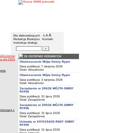
Gmina Rypin
Menu dodatkowe
A
powiększ czcionkę
A
standardowy rozmiar czcionki
Dla słabowidzących
A
pomniejsz czcionkę
Redakcja Biuletynu
Kontakt
Instrukcja obsługi
Wyszukiwarka artykułów
Szukaj
odroczenia)
20 OSTATNIO DODANYCH
za rok 2025
Obwieszczenie Wójta Gminy Rypin
Data publikacji: 7 sierpnia 2026
Dział:
Aktualności
2025
Obwieszczenie Wójta Gminy Rypin
Data publikacji: 3 sierpnia 2026
Dział:
Aktualności
Zarządzenie nr 206/26 WÓJTA GMINY
RYPIN
Data publikacji: 31 lipca 2026
Dział:
Zarządzenia
Zarządzenie nr 205/26 WÓJTA GMINY
RYPIN
informacji »
Data publikacji: 31 lipca 2026
Dział:
Zarządzenia
Uchwała nr XXVI/194/26 RADY GMINY
RYPIN
Data publikacji: 31 lipca 2026
Dział:
Uchwały