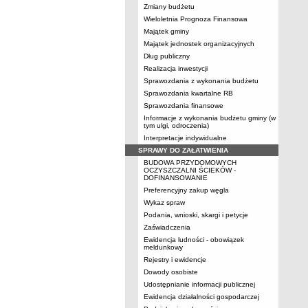
Zmiany budżetu
Wieloletnia Prognoza Finansowa
Majątek gminy
Majątek jednostek organizacyjnych
Dług publiczny
Realizacja inwestycji
Sprawozdania z wykonania budżetu
Sprawozdania kwartalne RB
Sprawozdania finansowe
Informacje z wykonania budżetu gminy (w
tym ulgi, odroczenia)
Interpretacje indywidualne
SPRAWY DO ZAŁATWIENIA
BUDOWA PRZYDOMOWYCH
OCZYSZCZALNI ŚCIEKÓW -
DOFINANSOWANIE
Preferencyjny zakup węgla
Wykaz spraw
Podania, wnioski, skargi i petycje
Zaświadczenia
Ewidencja ludności - obowiązek
meldunkowy
Rejestry i ewidencje
Dowody osobiste
Udostępnianie informacji publicznej
Ewidencja działalności gospodarczej