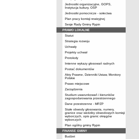
Jednostki organizacyjne, GOPS,
Instytucja kultury, OSP
Jednostki pomocnicze - sołectwa
Plan pracy komisji rewizyjnej
Sesje Rady Gminy Rypin
PRAWO LOKALNE
Statut
Strategia rozwoju
Uchwały
Projekty uchwał
Protokoły
Imienne wykazy głosowań radnych
Postać dokumentów
Akty Prawne, Dzienniki Ustaw, Monitory
Polskie
Prawo miejscowe
Zarządzenia
Studium uwarunkowań i kierunków
zagospodarowania przestrzennego
Dane przestrzenne - MPZP
Stałe obwody głosowania, numery,
granice oraz siedziby obwodowych komisji
wyborczych, opis granic okręgów
wyborczych
Plan ogólny gminy Rypin
FINANSE GMINY
Budżet