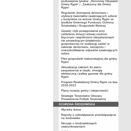
pozbawiania tytułów ,,Honorowy Obywatel
Gminy Rypin' i ,,Zasłużony dla Gminy
Rypin'
Regulamin dotowania demontażu i
utylizacji materiałów zawierających azbest
z budynków na terenie Gminy Rypin ze
środków Gminnego Funduszu Ochrony
Środowiska i Gospodarki Wodnej
Zasady i tryb postępowania przy
udzielaniu dotacji celowej osobom
fizycznym i wspólnotom mieszkaniowym
nie prowadzącym działalności
gospodarczej na realizację zadań w
zakresie demontażu, transportu i
unieszkodliwiania odpadów zawierających
azbes
Plan gospodarki niskoemisyjnej dla gminy
Rypin
Aktualizacja założeń do planu
zaopatrzenia w ciepło, energię
elektryczną i paliwa gazowe dla gminy
Rypin
Program Rewitalizacji Gminy Rypin na lata
2016-2023
Plany rozwoju gminy i miejscowości
Strategie Terytorialne Obszaru
Prowadzenia Polityki Terytorialnej
OCHRONA ŚRODOWISKA
Wycinka drzew
Raporty o oddziaływaniu przedsięwzięcia
na środowisko
Decyzje o środowiskowych
uwarunkowaniach