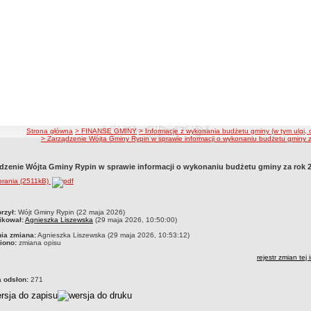
ścieżka nawigacji
Strona główna
> FINANSE GMINY
> Informacje z wykonania budżetu gminy (w tym ulgi, 
> Zarządzenie Wójta Gminy Rypin w sprawie informacji o wykonaniu budżetu gminy 
dzenie Wójta Gminy Rypin w sprawie informacji o wykonaniu budżetu gminy za rok 
brania (2511kB)
czka
rzył:
Wójt Gminy Rypin (22 maja 2026)
ikował:
Agnieszka Liszewska
(29 maja 2026, 10:50:00)
nia zmiana:
Agnieszka Liszewska (29 maja 2026, 10:53:12)
iono:
zmiana opisu
rejestr zmian tej 
a odsłon:
271