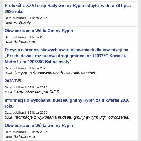
Regulamin naboru na wolne stanowiska urzędnicze
Protokół z XXVI sesji Rady Gminy Rypin odbytej w dniu 28 lipca
Ogłoszenia o naborze na wolne stanowiska urzędnicze
2026 roku
Lista kandydatów spełniających wymagania formalne w naborach na
Data publikacji: 31 lipca 2026
Protokoły
wolne stanowiska urzędnicze
Dział:
Obwieszczenie Wójta Gminy Rypin
Wyniki naboru na wolne stanowiska urzędnicze
Data publikacji: 31 lipca 2026
Petycje
Aktualności
Dział:
Sygnaliści
Decyzja o środowiskowych uwarunkowaniach dla inwestycji pn.
Galeria
„Przebudowa i rozbudowa drogi gminnej nr 120337C Kowalki-
Nadróż i nr 120338C Balin-Lasoty”
Raporty o stanie dostępności
Data publikacji: 31 lipca 2026
Wnioski
Decyzje o środowiskowych uwarunkowaniach
Dział:
WŁADZE I STRUKTURA
2026/B/5
Struktura organizacyjna
Data publikacji: 31 lipca 2026
Karty informacyjne SIOS
Dział:
Rada gminy
Informacja o wykonaniu budżetu gminy Rypin za II kwartał 2026
Wójt
roku
Urząd gminy
Data publikacji: 31 lipca 2026
Informacje z wykonania budżetu gminy (w tym ulgi, odroczenia)
Dział:
Jednostki organizacyjne, GOPS, Instytucja kultury, OSP
Obwieszczenie Wójta Gminy Rypin
Jednostki pomocnicze - sołectwa
Data publikacji: 30 lipca 2026
Plan pracy komisji rewizyjnej
Aktualności
Dział: