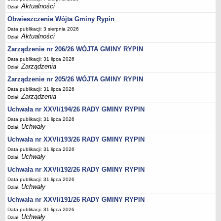
Aktualności
Dział:
Dane statystyczne
Obwieszczenie Wójta Gminy Rypin
Zadania publiczne
Data publikacji: 3 sierpnia 2026
Związki i stowarzyszenia
Aktualności
Dział:
Realizacja zadań publicznych
Zarządzenie nr 206/26 WÓJTA GMINY RYPIN
Data publikacji: 31 lipca 2026
Rejestr zbiorów danych osobowych
Zarządzenia
Dział:
Rejestr instytucji kultury
Zarządzenie nr 205/26 WÓJTA GMINY RYPIN
RODO Klauzule informacyjne
Data publikacji: 31 lipca 2026
Zarządzenia
Dział:
AKTUALNOŚCI I OGŁOSZENIA
Uchwała nr XXVI/194/26 RADY GMINY RYPIN
URZĄD GMINY
Dane teleadresowe
Data publikacji: 31 lipca 2026
Uchwały
Dział:
Tabela informacyjna
Uchwała nr XXVI/193/26 RADY GMINY RYPIN
Czas pracy urzędu
Data publikacji: 31 lipca 2026
Uchwały
Nr konta bankowego, NIP, REGON
Dział:
Uchwała nr XXVI/192/26 RADY GMINY RYPIN
Pracownicy urzędu - urząd gminy
Data publikacji: 31 lipca 2026
Pracownicy urzędu - baza magazynowo - warsztatowa
Uchwały
Dział:
Kompetencje referatów
Uchwała nr XXVI/191/26 RADY GMINY RYPIN
Regulamin organizacyjny
Data publikacji: 31 lipca 2026
Uchwały
Dział: