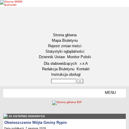
Strona główna
Mapa Biuletynu
Rejestr zmian treści
Statystyki oglądalności
Dziennik Ustaw
Monitor Polski
Menu dodatkowe
Dla słabowidzących
A
powiększ czcionkę
A
standardowy rozmiar czcionki
A
pomniejsz czcionkę
Redakcja Biuletynu
Kontakt
Instrukcja obsługi
Wyszukiwarka artykułów
Szukaj
MENU
Menu
DEKLARACJA DOSTĘPNOŚCI
NASZA GMINA
Status gminy
20 OSTATNIO DODANYCH
Lokalizacja
Obwieszczenie Wójta Gminy Rypin
Insygnia gminy
Data publikacji: 7 sierpnia 2026