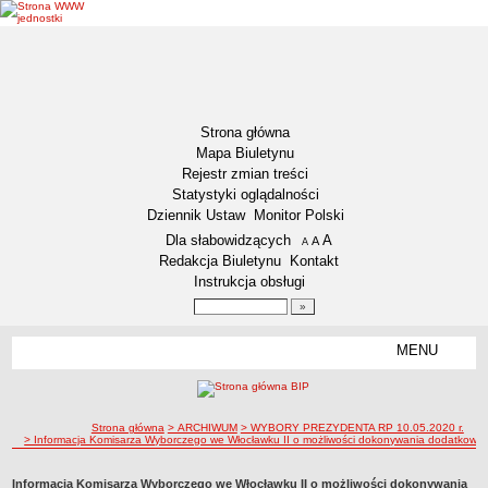
Strona główna
Mapa Biuletynu
Rejestr zmian treści
Statystyki oglądalności
Dziennik Ustaw
Monitor Polski
Menu dodatkowe
Dla słabowidzących
A
powiększ czcionkę
A
standardowy rozmiar czcionki
A
pomniejsz czcionkę
Redakcja Biuletynu
Kontakt
Instrukcja obsługi
Wyszukiwarka artykułów
Szukaj
MENU
Menu
DEKLARACJA DOSTĘPNOŚCI
NASZA GMINA
Status gminy
ścieżka nawigacji
Strona główna
> ARCHIWUM
> WYBORY PREZYDENTA RP 10.05.2020 r.
> Informacja Komisarza Wyborczego we Włocławku II o możliwości dokonywania dodatkow
Lokalizacja
Insygnia gminy
Informacja Komisarza Wyborczego we Włocławku II o możliwości dokonywania