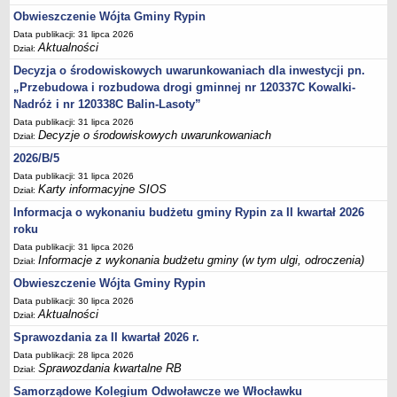
Sesje Rady Gminy Rypin
Obwieszczenie Wójta Gminy Rypin
PRAWO LOKALNE
Data publikacji: 31 lipca 2026
Statut
Aktualności
Dział:
Strategia rozwoju
Decyzja o środowiskowych uwarunkowaniach dla inwestycji pn.
„Przebudowa i rozbudowa drogi gminnej nr 120337C Kowalki-
Uchwały
Nadróż i nr 120338C Balin-Lasoty”
Projekty uchwał
Data publikacji: 31 lipca 2026
Decyzje o środowiskowych uwarunkowaniach
Protokoły
Dział:
2026/B/5
Imienne wykazy głosowań radnych
Data publikacji: 31 lipca 2026
Postać dokumentów
Karty informacyjne SIOS
Dział:
Akty Prawne, Dzienniki Ustaw, Monitory Polskie
Informacja o wykonaniu budżetu gminy Rypin za II kwartał 2026
Prawo miejscowe
roku
Data publikacji: 31 lipca 2026
Zarządzenia
Informacje z wykonania budżetu gminy (w tym ulgi, odroczenia)
Dział:
Studium uwarunkowań i kierunków zagospodarowania
Obwieszczenie Wójta Gminy Rypin
przestrzennego
Data publikacji: 30 lipca 2026
Aktualności
Dane przestrzenne - MPZP
Dział:
Sprawozdania za II kwartał 2026 r.
Stałe obwody głosowania, numery, granice oraz siedziby
obwodowych komisji wyborczych, opis granic okręgów wyborczych
Data publikacji: 28 lipca 2026
Sprawozdania kwartalne RB
Dział:
Plan ogólny gminy Rypin
Samorządowe Kolegium Odwoławcze we Włocławku