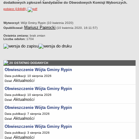
dodatkowych zgłoszeń kandydatów do Obwodowych Komisji Wyborczych.
Dane statystyczne
pobierz (194kB)
Zadania publiczne
Związki i stowarzyszenia
metryczka
Wytworzył:
Wójt Gminy Rypin (10 kwietnia 2020)
Mariusz Paprocki
Opublikował:
(10 kwietnia 2020, 16:11:57)
Realizacja zadań publicznych
Ostatnia zmiana:
brak zmian
Rejestr zbiorów danych osobowych
Liczba odsłon:
1704
Rejestr instytucji kultury
RODO Klauzule informacyjne
AKTUALNOŚCI I OGŁOSZENIA
20 OSTATNIO DODANYCH
URZĄD GMINY
Obwieszczenie Wójta Gminy Rypin
Dane teleadresowe
Data publikacji: 10 sierpnia 2026
Aktualności
Dział:
Tabela informacyjna
Obwieszczenie Wójta Gminy Rypin
Czas pracy urzędu
Data publikacji: 10 sierpnia 2026
Nr konta bankowego, NIP, REGON
Aktualności
Dział:
Pracownicy urzędu - urząd gminy
Obwieszczenie Wójta Gminy Rypin
Data publikacji: 7 sierpnia 2026
Pracownicy urzędu - baza magazynowo - warsztatowa
Aktualności
Dział:
Kompetencje referatów
Obwieszczenie Wójta Gminy Rypin
Regulamin organizacyjny
Data publikacji: 3 sierpnia 2026
Aktualności
Dział: