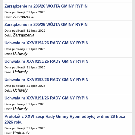
Regulamin naboru na wolne stanowiska urzędnicze
Zarządzenie nr 206/26 WÓJTA GMINY RYPIN
Ogłoszenia o naborze na wolne stanowiska urzędnicze
Data publikacji: 31 lipca 2026
Lista kandydatów spełniających wymagania formalne w naborach na
Zarządzenia
Dział:
wolne stanowiska urzędnicze
Zarządzenie nr 205/26 WÓJTA GMINY RYPIN
Wyniki naboru na wolne stanowiska urzędnicze
Data publikacji: 31 lipca 2026
Zarządzenia
Dział:
Petycje
Uchwała nr XXVI/194/26 RADY GMINY RYPIN
Sygnaliści
Data publikacji: 31 lipca 2026
Galeria
Uchwały
Dział:
Raporty o stanie dostępności
Uchwała nr XXVI/193/26 RADY GMINY RYPIN
Data publikacji: 31 lipca 2026
Wnioski
Uchwały
Dział:
WŁADZE I STRUKTURA
Uchwała nr XXVI/192/26 RADY GMINY RYPIN
Struktura organizacyjna
Data publikacji: 31 lipca 2026
Rada gminy
Uchwały
Dział:
Wójt
Uchwała nr XXVI/191/26 RADY GMINY RYPIN
Data publikacji: 31 lipca 2026
Urząd gminy
Uchwały
Dział:
Jednostki organizacyjne, GOPS, Instytucja kultury, OSP
Protokół z XXVI sesji Rady Gminy Rypin odbytej w dniu 28 lipca
Jednostki pomocnicze - sołectwa
2026 roku
Data publikacji: 31 lipca 2026
Plan pracy komisji rewizyjnej
Protokoły
Dział: