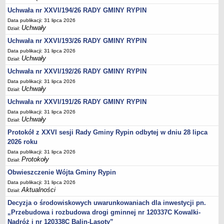
Regulamin naboru na wolne stanowiska urzędnicze
Uchwała nr XXVI/194/26 RADY GMINY RYPIN
Ogłoszenia o naborze na wolne stanowiska urzędnicze
Data publikacji: 31 lipca 2026
Lista kandydatów spełniających wymagania formalne w naborach na
Uchwały
Dział:
wolne stanowiska urzędnicze
Uchwała nr XXVI/193/26 RADY GMINY RYPIN
Wyniki naboru na wolne stanowiska urzędnicze
Data publikacji: 31 lipca 2026
Uchwały
Dział:
Petycje
Uchwała nr XXVI/192/26 RADY GMINY RYPIN
Sygnaliści
Data publikacji: 31 lipca 2026
Galeria
Uchwały
Dział:
Raporty o stanie dostępności
Uchwała nr XXVI/191/26 RADY GMINY RYPIN
Data publikacji: 31 lipca 2026
Wnioski
Uchwały
Dział:
WŁADZE I STRUKTURA
Protokół z XXVI sesji Rady Gminy Rypin odbytej w dniu 28 lipca
Struktura organizacyjna
2026 roku
Rada gminy
Data publikacji: 31 lipca 2026
Protokoły
Dział:
Wójt
Obwieszczenie Wójta Gminy Rypin
Urząd gminy
Data publikacji: 31 lipca 2026
Jednostki organizacyjne, GOPS, Instytucja kultury, OSP
Aktualności
Dział:
Jednostki pomocnicze - sołectwa
Decyzja o środowiskowych uwarunkowaniach dla inwestycji pn.
„Przebudowa i rozbudowa drogi gminnej nr 120337C Kowalki-
Plan pracy komisji rewizyjnej
Nadróż i nr 120338C Balin-Lasoty”