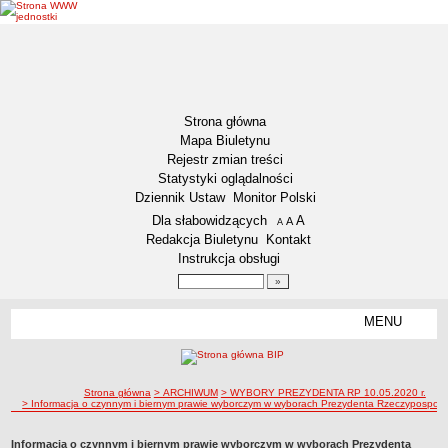
Strona główna
Mapa Biuletynu
Rejestr zmian treści
Statystyki oglądalności
Dziennik Ustaw
Monitor Polski
Menu dodatkowe
Dla słabowidzących
A
powiększ czcionkę
A
standardowy rozmiar czcionki
A
pomniejsz czcionkę
Redakcja Biuletynu
Kontakt
Instrukcja obsługi
Wyszukiwarka artykułów
Szukaj
MENU
Menu
DEKLARACJA DOSTĘPNOŚCI
NASZA GMINA
Status gminy
ścieżka nawigacji
Strona główna
> ARCHIWUM
> WYBORY PREZYDENTA RP 10.05.2020 r.
> Informacja o czynnym i biernym prawie wyborczym w wyborach Prezydenta Rzeczypospolite
Lokalizacja
Insygnia gminy
Informacja o czynnym i biernym prawie wyborczym w wyborach Prezydenta