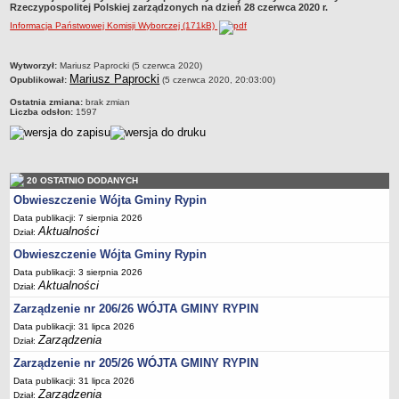
Rzeczypospolitej Polskiej zarządzonych na dzień 28 czerwca 2020 r.
Dane statystyczne
Informacja Państwowej Komisji Wyborczej (171kB)
Zadania publiczne
Związki i stowarzyszenia
metryczka
Wytworzył:
Mariusz Paprocki (5 czerwca 2020)
Mariusz Paprocki
Opublikował:
(5 czerwca 2020, 20:03:00)
Realizacja zadań publicznych
Ostatnia zmiana:
brak zmian
Rejestr zbiorów danych osobowych
Liczba odsłon:
1597
Rejestr instytucji kultury
RODO Klauzule informacyjne
AKTUALNOŚCI I OGŁOSZENIA
20 OSTATNIO DODANYCH
URZĄD GMINY
Obwieszczenie Wójta Gminy Rypin
Dane teleadresowe
Data publikacji: 7 sierpnia 2026
Aktualności
Dział:
Tabela informacyjna
Obwieszczenie Wójta Gminy Rypin
Czas pracy urzędu
Data publikacji: 3 sierpnia 2026
Nr konta bankowego, NIP, REGON
Aktualności
Dział:
Pracownicy urzędu - urząd gminy
Zarządzenie nr 206/26 WÓJTA GMINY RYPIN
Data publikacji: 31 lipca 2026
Pracownicy urzędu - baza magazynowo - warsztatowa
Zarządzenia
Dział:
Kompetencje referatów
Zarządzenie nr 205/26 WÓJTA GMINY RYPIN
Regulamin organizacyjny
Data publikacji: 31 lipca 2026
Zarządzenia
Dział: