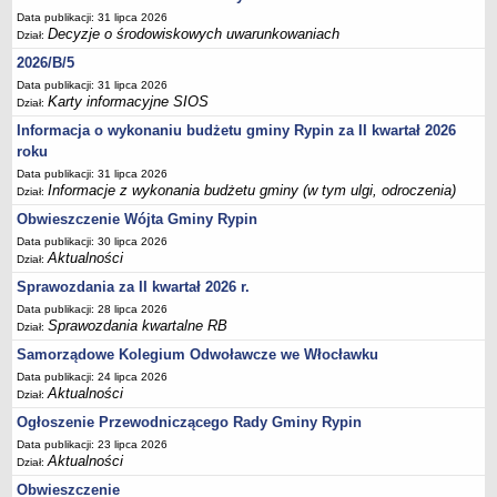
Sesje Rady Gminy Rypin
Data publikacji: 31 lipca 2026
PRAWO LOKALNE
Decyzje o środowiskowych uwarunkowaniach
Dział:
Statut
2026/B/5
Strategia rozwoju
Data publikacji: 31 lipca 2026
Karty informacyjne SIOS
Dział:
Uchwały
Informacja o wykonaniu budżetu gminy Rypin za II kwartał 2026
Projekty uchwał
roku
Protokoły
Data publikacji: 31 lipca 2026
Informacje z wykonania budżetu gminy (w tym ulgi, odroczenia)
Dział:
Imienne wykazy głosowań radnych
Obwieszczenie Wójta Gminy Rypin
Postać dokumentów
Data publikacji: 30 lipca 2026
Akty Prawne, Dzienniki Ustaw, Monitory Polskie
Aktualności
Dział:
Prawo miejscowe
Sprawozdania za II kwartał 2026 r.
Data publikacji: 28 lipca 2026
Zarządzenia
Sprawozdania kwartalne RB
Dział:
Studium uwarunkowań i kierunków zagospodarowania
Samorządowe Kolegium Odwoławcze we Włocławku
przestrzennego
Data publikacji: 24 lipca 2026
Aktualności
Dane przestrzenne - MPZP
Dział:
Ogłoszenie Przewodniczącego Rady Gminy Rypin
Stałe obwody głosowania, numery, granice oraz siedziby
obwodowych komisji wyborczych, opis granic okręgów wyborczych
Data publikacji: 23 lipca 2026
Aktualności
Dział:
Plan ogólny gminy Rypin
Obwieszczenie