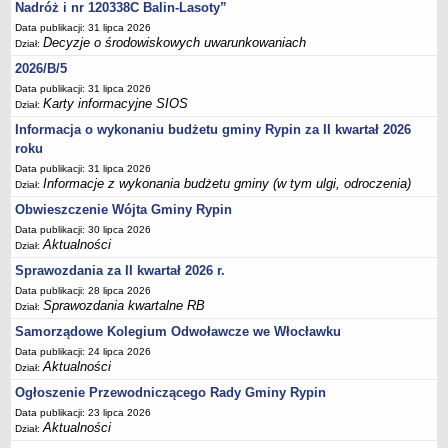
Sesje Rady Gminy Rypin
Nadróż i nr 120338C Balin-Lasoty”
Data publikacji: 31 lipca 2026
PRAWO LOKALNE
Decyzje o środowiskowych uwarunkowaniach
Dział:
Statut
2026/B/5
Strategia rozwoju
Data publikacji: 31 lipca 2026
Uchwały
Karty informacyjne SIOS
Dział:
Projekty uchwał
Informacja o wykonaniu budżetu gminy Rypin za II kwartał 2026
roku
Protokoły
Data publikacji: 31 lipca 2026
Imienne wykazy głosowań radnych
Informacje z wykonania budżetu gminy (w tym ulgi, odroczenia)
Dział:
Postać dokumentów
Obwieszczenie Wójta Gminy Rypin
Data publikacji: 30 lipca 2026
Akty Prawne, Dzienniki Ustaw, Monitory Polskie
Aktualności
Dział:
Prawo miejscowe
Sprawozdania za II kwartał 2026 r.
Zarządzenia
Data publikacji: 28 lipca 2026
Sprawozdania kwartalne RB
Dział:
Studium uwarunkowań i kierunków zagospodarowania
przestrzennego
Samorządowe Kolegium Odwoławcze we Włocławku
Data publikacji: 24 lipca 2026
Dane przestrzenne - MPZP
Aktualności
Dział:
Stałe obwody głosowania, numery, granice oraz siedziby
Ogłoszenie Przewodniczącego Rady Gminy Rypin
obwodowych komisji wyborczych, opis granic okręgów wyborczych
Data publikacji: 23 lipca 2026
Plan ogólny gminy Rypin
Aktualności
Dział: