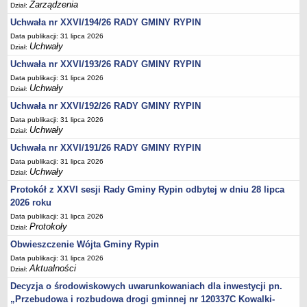
Regulamin naboru na wolne stanowiska urzędnicze
Zarządzenia
Dział:
Ogłoszenia o naborze na wolne stanowiska urzędnicze
Uchwała nr XXVI/194/26 RADY GMINY RYPIN
Lista kandydatów spełniających wymagania formalne w naborach na
Data publikacji: 31 lipca 2026
Uchwały
Dział:
wolne stanowiska urzędnicze
Uchwała nr XXVI/193/26 RADY GMINY RYPIN
Wyniki naboru na wolne stanowiska urzędnicze
Data publikacji: 31 lipca 2026
Petycje
Uchwały
Dział:
Sygnaliści
Uchwała nr XXVI/192/26 RADY GMINY RYPIN
Galeria
Data publikacji: 31 lipca 2026
Uchwały
Dział:
Raporty o stanie dostępności
Uchwała nr XXVI/191/26 RADY GMINY RYPIN
Wnioski
Data publikacji: 31 lipca 2026
Uchwały
WŁADZE I STRUKTURA
Dział:
Struktura organizacyjna
Protokół z XXVI sesji Rady Gminy Rypin odbytej w dniu 28 lipca
2026 roku
Rada gminy
Data publikacji: 31 lipca 2026
Wójt
Protokoły
Dział:
Urząd gminy
Obwieszczenie Wójta Gminy Rypin
Jednostki organizacyjne, GOPS, Instytucja kultury, OSP
Data publikacji: 31 lipca 2026
Aktualności
Dział:
Jednostki pomocnicze - sołectwa
Decyzja o środowiskowych uwarunkowaniach dla inwestycji pn.
Plan pracy komisji rewizyjnej
„Przebudowa i rozbudowa drogi gminnej nr 120337C Kowalki-