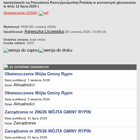
kandydatach na Prezydenta Rzeczypospolitej Polskiej w ponownym głosowaniu
Dane statystyczne
w dniu 12 lipca 2020 r.
Obwieszczenie (225kB)
Zadania publiczne
Związki i stowarzyszenia
metryczka
Wytworzył:
PKW (30 czerwca 2020)
Realizacja zadań publicznych
Agnieszka Liszewska
Opublikował:
(30 czerwca 2020, 10:08:15)
Rejestr zbiorów danych osobowych
Ostatnia zmiana:
brak zmian
Liczba odsłon:
1815
Rejestr instytucji kultury
RODO Klauzule informacyjne
AKTUALNOŚCI I OGŁOSZENIA
20 OSTATNIO DODANYCH
URZĄD GMINY
Obwieszczenie Wójta Gminy Rypin
Dane teleadresowe
Data publikacji: 7 sierpnia 2026
Tabela informacyjna
Aktualności
Dział:
Czas pracy urzędu
Obwieszczenie Wójta Gminy Rypin
Nr konta bankowego, NIP, REGON
Data publikacji: 3 sierpnia 2026
Aktualności
Dział:
Pracownicy urzędu - urząd gminy
Zarządzenie nr 206/26 WÓJTA GMINY RYPIN
Pracownicy urzędu - baza magazynowo - warsztatowa
Data publikacji: 31 lipca 2026
Zarządzenia
Dział:
Kompetencje referatów
Zarządzenie nr 205/26 WÓJTA GMINY RYPIN
Regulamin organizacyjny
Data publikacji: 31 lipca 2026