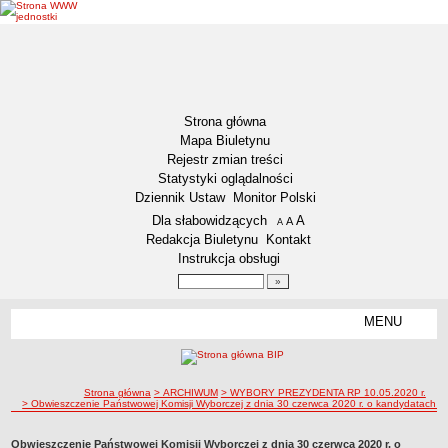
Strona główna
Mapa Biuletynu
Rejestr zmian treści
Statystyki oglądalności
Dziennik Ustaw
Monitor Polski
Menu dodatkowe
Dla słabowidzących
A
powiększ czcionkę
A
standardowy rozmiar czcionki
A
pomniejsz czcionkę
Redakcja Biuletynu
Kontakt
Instrukcja obsługi
Wyszukiwarka artykułów
Szukaj
MENU
Menu
DEKLARACJA DOSTĘPNOŚCI
NASZA GMINA
Status gminy
ścieżka nawigacji
Strona główna
> ARCHIWUM
> WYBORY PREZYDENTA RP 10.05.2020 r.
> Obwieszczenie Państwowej Komisji Wyborczej z dnia 30 czerwca 2020 r. o kandydatach na
Lokalizacja
Insygnia gminy
Obwieszczenie Państwowej Komisji Wyborczej z dnia 30 czerwca 2020 r. o