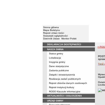
Strona główna
Mapa Biuletynu
Rejestr zmian treści
Statystyki oglądalności
Dziennik Ustaw
Monitor Polski
DEKLARACJA DOSTĘPNOŚCI
Menu
> POST
NASZA GMINA
Status gminy
POSTA
Lokalizacja
spraw
Insygnia gminy
Treść
Dane statystyczne
Zadania publiczne
metry
Wytwo
Związki i stowarzyszenia
Opubl
Realizacja zadań publicznych
Ostat
Rejestr zbiorów danych osobowych
Liczb
Rejestr instytucji kultury
RODO Klauzule informacyjne
AKTUALNOŚCI I OGŁOSZENIA
URZĄD GMINY
Dane teleadresowe