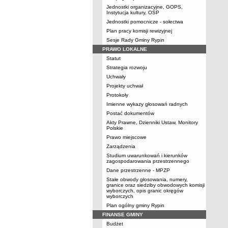
Jednostki organizacyjne, GOPS,
Instytucja kultury, OSP
Jednostki pomocnicze - sołectwa
Plan pracy komisji rewizyjnej
Sesje Rady Gminy Rypin
PRAWO LOKALNE
Statut
Strategia rozwoju
Uchwały
Projekty uchwał
Protokoły
Imienne wykazy głosowań radnych
Postać dokumentów
Akty Prawne, Dzienniki Ustaw, Monitory
Polskie
Prawo miejscowe
Zarządzenia
Studium uwarunkowań i kierunków
zagospodarowania przestrzennego
Dane przestrzenne - MPZP
Stałe obwody głosowania, numery,
granice oraz siedziby obwodowych komisji
wyborczych, opis granic okręgów
wyborczych
Plan ogólny gminy Rypin
FINANSE GMINY
Budżet