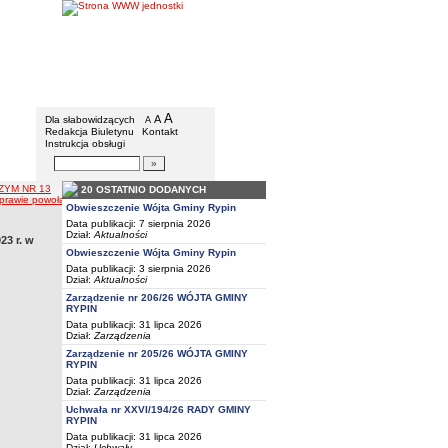
Gmina Rypin
Menu dodatkowe
A
powiększ czcionkę
A
standardowy rozmiar czcionki
Dla słabowidzących
A
pomniejsz czcionkę
Redakcja Biuletynu
Kontakt
Instrukcja obsługi
Wyszukiwarka artykułów
Szukaj
YM NR 13
20 OSTATNIO DODANYCH
awie powołania obwodowej komisji wyborczej w gminie Rypin
Obwieszczenie Wójta Gminy Rypin
Data publikacji: 7 sierpnia 2026
Dział:
Aktualności
3 r. w
Obwieszczenie Wójta Gminy Rypin
Data publikacji: 3 sierpnia 2026
Dział:
Aktualności
Zarządzenie nr 206/26 WÓJTA GMINY
RYPIN
Data publikacji: 31 lipca 2026
Dział:
Zarządzenia
Zarządzenie nr 205/26 WÓJTA GMINY
RYPIN
Data publikacji: 31 lipca 2026
Dział:
Zarządzenia
Uchwała nr XXVI/194/26 RADY GMINY
RYPIN
Data publikacji: 31 lipca 2026
Dział:
Uchwały