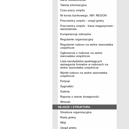
Tabela informacyjna
Czas pracy urzędu
Nr konta bankowego, NIP, REGON
Pracownicy urzędu - urząd gminy
Pracownicy urzędu - baza magazynowo -
warsztatowa
Kompetencje referatów
Regulamin organizacyjny
Regulamin naboru na wolne stanowiska
urzędnicze
Ogłoszenia o naborze na wolne
stanowiska urzędnicze
Lista kandydatów spełniających
wymagania formalne w naborach na
wolne stanowiska urzędnicze
Wyniki naboru na wolne stanowiska
urzędnicze
Petycje
Sygnaliści
Galeria
Raporty o stanie dostępności
Wnioski
WŁADZE I STRUKTURA
Struktura organizacyjna
Rada gminy
Wójt
Urząd gminy