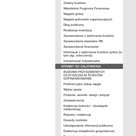
Zmiany budżetu
Wieloletnia Prognoza Finansowa
Majątek gminy
Majątek jednostek organizacyjnych
Dług publiczny
Realizacja inwestycji
Sprawozdania z wykonania budżetu
Sprawozdania kwartalne RB
Sprawozdania finansowe
Informacje z wykonania budżetu gminy (w
tym ulgi, odroczenia)
Interpretacje indywidualne
SPRAWY DO ZAŁATWIENIA
BUDOWA PRZYDOMOWYCH
OCZYSZCZALNI ŚCIEKÓW -
DOFINANSOWANIE
Preferencyjny zakup węgla
Wykaz spraw
Podania, wnioski, skargi i petycje
Zaświadczenia
Ewidencja ludności - obowiązek
meldunkowy
Rejestry i ewidencje
Dowody osobiste
Udostępnianie informacji publicznej
Ewidencja działalności gospodarczej