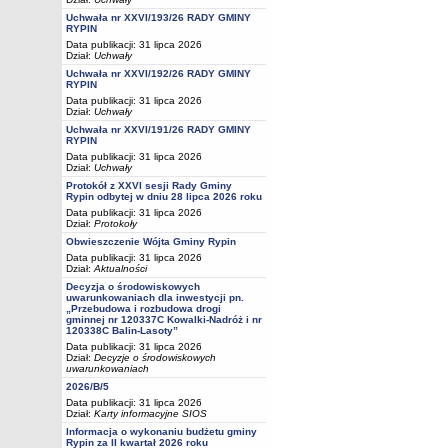
Uchwała nr XXVI/193/26 RADY GMINY
RYPIN
Data publikacji: 31 lipca 2026
Dział:
Uchwały
Uchwała nr XXVI/192/26 RADY GMINY
RYPIN
Data publikacji: 31 lipca 2026
Dział:
Uchwały
Uchwała nr XXVI/191/26 RADY GMINY
RYPIN
Data publikacji: 31 lipca 2026
Dział:
Uchwały
Protokół z XXVI sesji Rady Gminy
Rypin odbytej w dniu 28 lipca 2026 roku
Data publikacji: 31 lipca 2026
Dział:
Protokoły
Obwieszczenie Wójta Gminy Rypin
Data publikacji: 31 lipca 2026
Dział:
Aktualności
Decyzja o środowiskowych
uwarunkowaniach dla inwestycji pn.
„Przebudowa i rozbudowa drogi
gminnej nr 120337C Kowalki-Nadróż i nr
120338C Balin-Lasoty”
Data publikacji: 31 lipca 2026
Dział:
Decyzje o środowiskowych
uwarunkowaniach
2026/B/5
Data publikacji: 31 lipca 2026
Dział:
Karty informacyjne SIOS
Informacja o wykonaniu budżetu gminy
Rypin za II kwartał 2026 roku