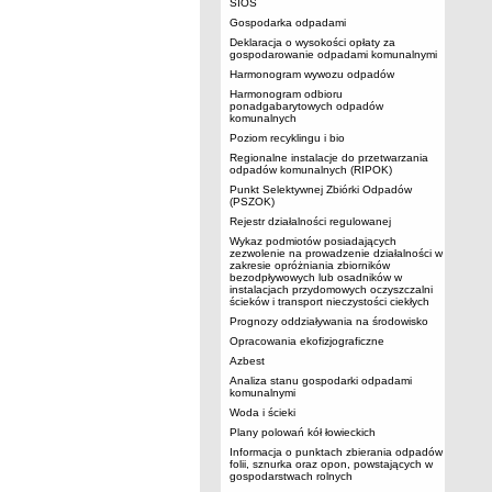
SIOS
Gospodarka odpadami
Deklaracja o wysokości opłaty za
gospodarowanie odpadami komunalnymi
Harmonogram wywozu odpadów
Harmonogram odbioru
ponadgabarytowych odpadów
komunalnych
Poziom recyklingu i bio
Regionalne instalacje do przetwarzania
odpadów komunalnych (RIPOK)
Punkt Selektywnej Zbiórki Odpadów
(PSZOK)
Rejestr działalności regulowanej
Wykaz podmiotów posiadających
zezwolenie na prowadzenie działalności w
zakresie opróżniania zbiorników
bezodpływowych lub osadników w
instalacjach przydomowych oczyszczalni
ścieków i transport nieczystości ciekłych
Prognozy oddziaływania na środowisko
Opracowania ekofizjograficzne
Azbest
Analiza stanu gospodarki odpadami
komunalnymi
Woda i ścieki
Plany polowań kół łowieckich
Informacja o punktach zbierania odpadów
folii, sznurka oraz opon, powstających w
gospodarstwach rolnych