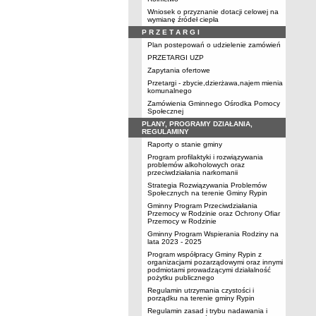
Wniosek o przyznanie dotacji celowej na
wymianę źródeł ciepła
P R Z E T A R G I
Plan postepowań o udzielenie zamówień
PRZETARGI UZP
Zapytania ofertowe
Przetargi - zbycie,dzierżawa,najem mienia
komunalnego
Zamówienia Gminnego Ośrodka Pomocy
Społecznej
PLANY, PROGRAMY DZIAŁANIA,
REGULAMINY
Raporty o stanie gminy
Program profilaktyki i rozwiązywania
problemów alkoholowych oraz
przeciwdziałania narkomanii
Strategia Rozwiązywania Problemów
Społecznych na terenie Gminy Rypin
Gminny Program Przeciwdziałania
Przemocy w Rodzinie oraz Ochrony Ofiar
Przemocy w Rodzinie
Gminny Program Wspierania Rodziny na
lata 2023 - 2025
Program współpracy Gminy Rypin z
organizacjami pozarządowymi oraz innymi
podmiotami prowadzącymi działalność
pożytku publicznego
Regulamin utrzymania czystości i
porządku na terenie gminy Rypin
Regulamin zasad i trybu nadawania i