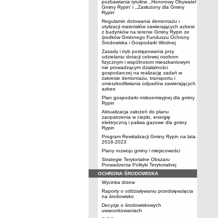
pozbawiania tytułów ,,Honorowy Obywatel
Gminy Rypin' i ,,Zasłużony dla Gminy
Rypin'
Regulamin dotowania demontażu i
utylizacji materiałów zawierających azbest
z budynków na terenie Gminy Rypin ze
środków Gminnego Funduszu Ochrony
Środowiska i Gospodarki Wodnej
Zasady i tryb postępowania przy
udzielaniu dotacji celowej osobom
fizycznym i wspólnotom mieszkaniowym
nie prowadzącym działalności
gospodarczej na realizację zadań w
zakresie demontażu, transportu i
unieszkodliwiania odpadów zawierających
azbes
Plan gospodarki niskoemisyjnej dla gminy
Rypin
Aktualizacja założeń do planu
zaopatrzenia w ciepło, energię
elektryczną i paliwa gazowe dla gminy
Rypin
Program Rewitalizacji Gminy Rypin na lata
2016-2023
Plany rozwoju gminy i miejscowości
Strategie Terytorialne Obszaru
Prowadzenia Polityki Terytorialnej
OCHRONA ŚRODOWISKA
Wycinka drzew
Raporty o oddziaływaniu przedsięwzięcia
na środowisko
Decyzje o środowiskowych
uwarunkowaniach