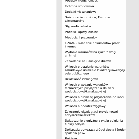
Podziały nieruchomości
Ochrona środowiska
Dodatki mieszkaniowe
Świadczenia rodzinne, Fundusz
alimentacyjny
Stypendia szkolne
Podatki i opłaty lokalne
Młodociani pracownicy
ePUAP - składanie dokumentów przez
internet
Wydanie warunków na zjazd z drogi
gminnej
Zezwolenie na usunięcie drzewa
Wniosek o ustalenie warunków
zabudowy/o ustalenie lokalizacji inwestycji
celu publicznego
Działalność lobbingowa
Wniosek o wydanie warunków
technicznych przyłączenia do sieci
wodociągowej/kanalizacyjnej
Wniosek o promesę przyłączenia do sieci
wodociągowej/kanalizacyjnej
Wniosek o dodatek węglowy
Zgłoszenie eksploatacji przydomowej
oczyszczalni ścieków
Świadczenie pieniężne z tytułu pełnienia
funkcji sołtysa
Deklaracja dotycząca źródeł ciepła i źródeł
spalania paliw
Rolnictwo