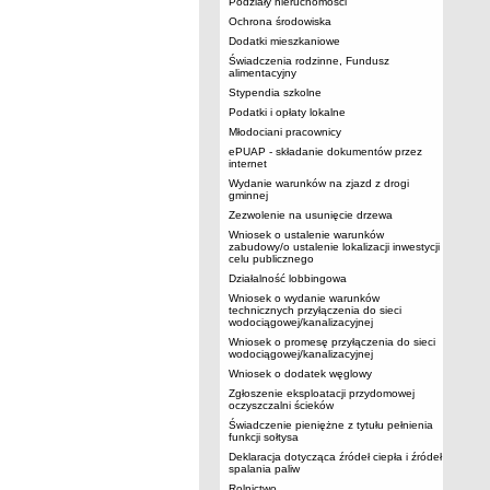
Podziały nieruchomości
Ochrona środowiska
Dodatki mieszkaniowe
Świadczenia rodzinne, Fundusz
alimentacyjny
Stypendia szkolne
Podatki i opłaty lokalne
Młodociani pracownicy
ePUAP - składanie dokumentów przez
internet
Wydanie warunków na zjazd z drogi
gminnej
Zezwolenie na usunięcie drzewa
Wniosek o ustalenie warunków
zabudowy/o ustalenie lokalizacji inwestycji
celu publicznego
Działalność lobbingowa
Wniosek o wydanie warunków
technicznych przyłączenia do sieci
wodociągowej/kanalizacyjnej
Wniosek o promesę przyłączenia do sieci
wodociągowej/kanalizacyjnej
Wniosek o dodatek węglowy
Zgłoszenie eksploatacji przydomowej
oczyszczalni ścieków
Świadczenie pieniężne z tytułu pełnienia
funkcji sołtysa
Deklaracja dotycząca źródeł ciepła i źródeł
spalania paliw
Rolnictwo