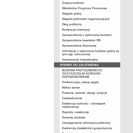
Zmiany budżetu
Wieloletnia Prognoza Finansowa
Majątek gminy
Majątek jednostek organizacyjnych
Dług publiczny
Realizacja inwestycji
Sprawozdania z wykonania budżetu
Sprawozdania kwartalne RB
Sprawozdania finansowe
Informacje z wykonania budżetu gminy (w
tym ulgi, odroczenia)
Interpretacje indywidualne
SPRAWY DO ZAŁATWIENIA
BUDOWA PRZYDOMOWYCH
OCZYSZCZALNI ŚCIEKÓW -
DOFINANSOWANIE
Preferencyjny zakup węgla
Wykaz spraw
Podania, wnioski, skargi i petycje
Zaświadczenia
Ewidencja ludności - obowiązek
meldunkowy
Rejestry i ewidencje
Dowody osobiste
Udostępnianie informacji publicznej
Ewidencja działalności gospodarczej