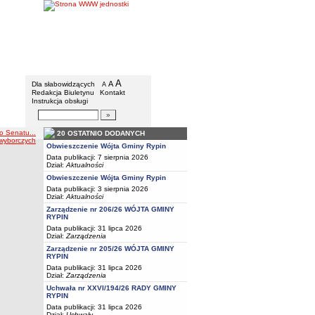
Gmina Rypin
Menu dodatkowe
A
powiększ czcionkę
A
standardowy rozmiar czcionki
Dla słabowidzących
A
pomniejsz czcionkę
Redakcja Biuletynu
Kontakt
Instrukcja obsługi
Wyszukiwarka artykułów
Szukaj
o Senatu...
20 OSTATNIO DODANYCH
 wyborczych
Obwieszczenie Wójta Gminy Rypin
Data publikacji: 7 sierpnia 2026
Dział:
Aktualności
Obwieszczenie Wójta Gminy Rypin
Data publikacji: 3 sierpnia 2026
Dział:
Aktualności
Zarządzenie nr 206/26 WÓJTA GMINY
RYPIN
Data publikacji: 31 lipca 2026
Dział:
Zarządzenia
Zarządzenie nr 205/26 WÓJTA GMINY
RYPIN
Data publikacji: 31 lipca 2026
Dział:
Zarządzenia
Uchwała nr XXVI/194/26 RADY GMINY
RYPIN
Data publikacji: 31 lipca 2026
Dział:
Uchwały