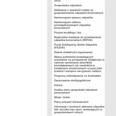
SIOS
Gospodarka odpadami
Deklaracja o wysokości opłaty za
gospodarowanie odpadami komunalnymi
Harmonogram wywozu odpadów
Harmonogram odbioru
ponadgabarytowych odpadów
komunalnych
Poziom recyklingu i bio
Regionalne instalacje do przetwarzania
odpadów komunalnych (RIPOK)
Punkt Selektywnej Zbiórki Odpadów
(PSZOK)
Rejestr działalności regulowanej
Wykaz podmiotów posiadających
zezwolenie na prowadzenie działalności w
zakresie opróżniania zbiorników
bezodpływowych lub osadników w
instalacjach przydomowych oczyszczalni
ścieków i transport nieczystości ciekłych
Prognozy oddziaływania na środowisko
Opracowania ekofizjograficzne
Azbest
Analiza stanu gospodarki odpadami
komunalnymi
Woda i ścieki
Plany polowań kół łowieckich
Informacja o punktach zbierania odpadów
folii, sznurka oraz opon, powstających w
gospodarstwach rolnych