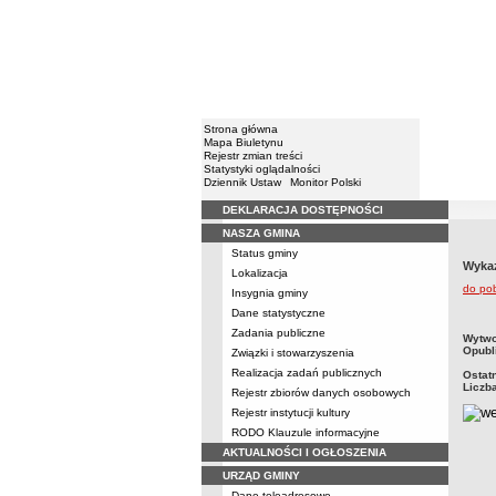
Strona główna
Mapa Biuletynu
Rejestr zmian treści
Statystyki oglądalności
Dziennik Ustaw
Monitor Polski
DEKLARACJA DOSTĘPNOŚCI
Menu
NASZA GMINA
Status gminy
Wykaz
Lokalizacja
do po
Insygnia gminy
Dane statystyczne
Zadania publiczne
metry
Wytwo
Opubl
Związki i stowarzyszenia
Realizacja zadań publicznych
Ostat
Liczb
Rejestr zbiorów danych osobowych
Rejestr instytucji kultury
RODO Klauzule informacyjne
AKTUALNOŚCI I OGŁOSZENIA
URZĄD GMINY
Dane teleadresowe