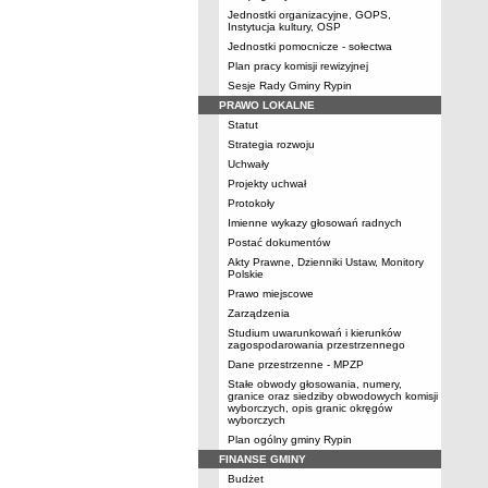
Jednostki organizacyjne, GOPS,
Instytucja kultury, OSP
Jednostki pomocnicze - sołectwa
Plan pracy komisji rewizyjnej
Sesje Rady Gminy Rypin
PRAWO LOKALNE
Statut
Strategia rozwoju
Uchwały
Projekty uchwał
Protokoły
Imienne wykazy głosowań radnych
Postać dokumentów
Akty Prawne, Dzienniki Ustaw, Monitory
Polskie
Prawo miejscowe
Zarządzenia
Studium uwarunkowań i kierunków
zagospodarowania przestrzennego
Dane przestrzenne - MPZP
Stałe obwody głosowania, numery,
granice oraz siedziby obwodowych komisji
wyborczych, opis granic okręgów
wyborczych
Plan ogólny gminy Rypin
FINANSE GMINY
Budżet