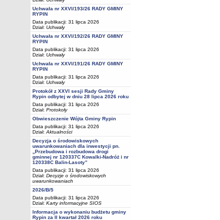
Uchwała nr XXVI/193/26 RADY GMINY
RYPIN
Data publikacji: 31 lipca 2026
Dział:
Uchwały
Uchwała nr XXVI/192/26 RADY GMINY
RYPIN
Data publikacji: 31 lipca 2026
Dział:
Uchwały
Uchwała nr XXVI/191/26 RADY GMINY
RYPIN
Data publikacji: 31 lipca 2026
Dział:
Uchwały
Protokół z XXVI sesji Rady Gminy
Rypin odbytej w dniu 28 lipca 2026 roku
Data publikacji: 31 lipca 2026
Dział:
Protokoły
Obwieszczenie Wójta Gminy Rypin
Data publikacji: 31 lipca 2026
Dział:
Aktualności
Decyzja o środowiskowych
uwarunkowaniach dla inwestycji pn.
„Przebudowa i rozbudowa drogi
gminnej nr 120337C Kowalki-Nadróż i nr
120338C Balin-Lasoty”
Data publikacji: 31 lipca 2026
Dział:
Decyzje o środowiskowych
uwarunkowaniach
2026/B/5
Data publikacji: 31 lipca 2026
Dział:
Karty informacyjne SIOS
Informacja o wykonaniu budżetu gminy
Rypin za II kwartał 2026 roku