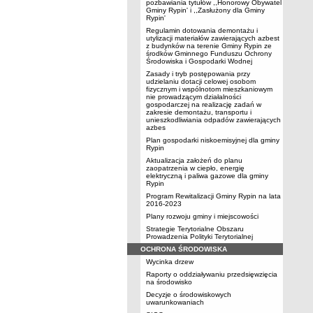
pozbawiania tytułów ,,Honorowy Obywatel
Gminy Rypin' i ,,Zasłużony dla Gminy
Rypin'
Regulamin dotowania demontażu i
utylizacji materiałów zawierających azbest
z budynków na terenie Gminy Rypin ze
środków Gminnego Funduszu Ochrony
Środowiska i Gospodarki Wodnej
Zasady i tryb postępowania przy
udzielaniu dotacji celowej osobom
fizycznym i wspólnotom mieszkaniowym
nie prowadzącym działalności
gospodarczej na realizację zadań w
zakresie demontażu, transportu i
unieszkodliwiania odpadów zawierających
azbes
Plan gospodarki niskoemisyjnej dla gminy
Rypin
Aktualizacja założeń do planu
zaopatrzenia w ciepło, energię
elektryczną i paliwa gazowe dla gminy
Rypin
Program Rewitalizacji Gminy Rypin na lata
2016-2023
Plany rozwoju gminy i miejscowości
Strategie Terytorialne Obszaru
Prowadzenia Polityki Terytorialnej
OCHRONA ŚRODOWISKA
Wycinka drzew
Raporty o oddziaływaniu przedsięwzięcia
na środowisko
Decyzje o środowiskowych
uwarunkowaniach