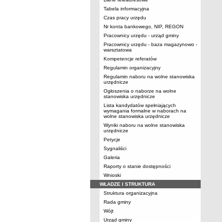
Tabela informacyjna
Czas pracy urzędu
Nr konta bankowego, NIP, REGON
Pracownicy urzędu - urząd gminy
Pracownicy urzędu - baza magazynowo -
warsztatowa
Kompetencje referatów
Regulamin organizacyjny
Regulamin naboru na wolne stanowiska
urzędnicze
Ogłoszenia o naborze na wolne
stanowiska urzędnicze
Lista kandydatów spełniających
wymagania formalne w naborach na
wolne stanowiska urzędnicze
Wyniki naboru na wolne stanowiska
urzędnicze
Petycje
Sygnaliści
Galeria
Raporty o stanie dostępności
Wnioski
WŁADZE I STRUKTURA
Struktura organizacyjna
Rada gminy
Wójt
Urząd gminy