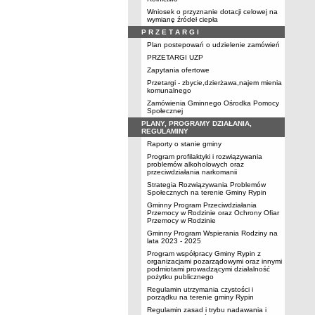
Wniosek o przyznanie dotacji celowej na
wymianę źródeł ciepła
P R Z E T A R G I
Plan postepowań o udzielenie zamówień
PRZETARGI UZP
Zapytania ofertowe
Przetargi - zbycie,dzierżawa,najem mienia
komunalnego
Zamówienia Gminnego Ośrodka Pomocy
Społecznej
PLANY, PROGRAMY DZIAŁANIA,
REGULAMINY
Raporty o stanie gminy
Program profilaktyki i rozwiązywania
problemów alkoholowych oraz
przeciwdziałania narkomanii
Strategia Rozwiązywania Problemów
Społecznych na terenie Gminy Rypin
Gminny Program Przeciwdziałania
Przemocy w Rodzinie oraz Ochrony Ofiar
Przemocy w Rodzinie
Gminny Program Wspierania Rodziny na
lata 2023 - 2025
Program współpracy Gminy Rypin z
organizacjami pozarządowymi oraz innymi
podmiotami prowadzącymi działalność
pożytku publicznego
Regulamin utrzymania czystości i
porządku na terenie gminy Rypin
Regulamin zasad i trybu nadawania i