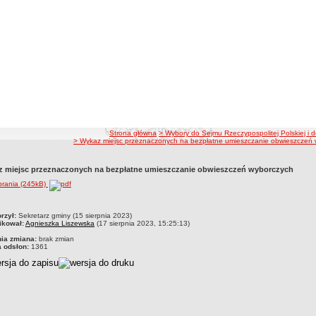
ścieżka nawigacji
Strona główna
> Wybory do Sejmu Rzeczypospolitej Polskiej i d
> Wykaz miejsc przeznaczonych na bezpłatne umieszczanie obwieszczeń
 miejsc przeznaczonych na bezpłatne umieszczanie obwieszczeń wyborczych
brania (245kB)
czka
rzył:
Sekretarz gminy (15 sierpnia 2023)
ikował:
Agnieszka Liszewska
(17 sierpnia 2023, 15:25:13)
nia zmiana:
brak zmian
a odsłon:
1361