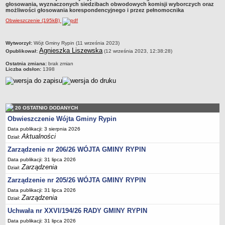
głosowania, wyznaczonych siedzibach obwodowych komisji wyborczych oraz
Dane statystyczne
możliwości głosowania korespondencyjnego i przez pełnomocnika
Obwieszczenie (195kB)
Zadania publiczne
Związki i stowarzyszenia
metryczka
Wytworzył:
Wójt Gminy Rypin (11 września 2023)
Realizacja zadań publicznych
Agnieszka Liszewska
Opublikował:
(12 września 2023, 12:38:28)
Rejestr zbiorów danych osobowych
Ostatnia zmiana:
brak zmian
Liczba odsłon:
1398
Rejestr instytucji kultury
RODO Klauzule informacyjne
AKTUALNOŚCI I OGŁOSZENIA
20 OSTATNIO DODANYCH
URZĄD GMINY
Obwieszczenie Wójta Gminy Rypin
Dane teleadresowe
Data publikacji: 3 sierpnia 2026
Tabela informacyjna
Aktualności
Dział:
Czas pracy urzędu
Zarządzenie nr 206/26 WÓJTA GMINY RYPIN
Nr konta bankowego, NIP, REGON
Data publikacji: 31 lipca 2026
Zarządzenia
Dział:
Pracownicy urzędu - urząd gminy
Zarządzenie nr 205/26 WÓJTA GMINY RYPIN
Pracownicy urzędu - baza magazynowo - warsztatowa
Data publikacji: 31 lipca 2026
Zarządzenia
Dział:
Kompetencje referatów
Uchwała nr XXVI/194/26 RADY GMINY RYPIN
Regulamin organizacyjny
Data publikacji: 31 lipca 2026