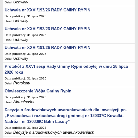
Regulamin naboru na wolne stanowiska urzędnicze
Uchwały
Dział:
Ogłoszenia o naborze na wolne stanowiska urzędnicze
Uchwała nr XXVI/193/26 RADY GMINY RYPIN
Lista kandydatów spełniających wymagania formalne w naborach na
Data publikacji: 31 lipca 2026
Uchwały
Dział:
wolne stanowiska urzędnicze
Uchwała nr XXVI/192/26 RADY GMINY RYPIN
Wyniki naboru na wolne stanowiska urzędnicze
Data publikacji: 31 lipca 2026
Petycje
Uchwały
Dział:
Sygnaliści
Uchwała nr XXVI/191/26 RADY GMINY RYPIN
Galeria
Data publikacji: 31 lipca 2026
Uchwały
Dział:
Raporty o stanie dostępności
Protokół z XXVI sesji Rady Gminy Rypin odbytej w dniu 28 lipca
Wnioski
2026 roku
WŁADZE I STRUKTURA
Data publikacji: 31 lipca 2026
Protokoły
Struktura organizacyjna
Dział:
Obwieszczenie Wójta Gminy Rypin
Rada gminy
Data publikacji: 31 lipca 2026
Wójt
Aktualności
Dział:
Urząd gminy
Decyzja o środowiskowych uwarunkowaniach dla inwestycji pn.
„Przebudowa i rozbudowa drogi gminnej nr 120337C Kowalki-
Jednostki organizacyjne, GOPS, Instytucja kultury, OSP
Nadróż i nr 120338C Balin-Lasoty”
Jednostki pomocnicze - sołectwa
Data publikacji: 31 lipca 2026
Plan pracy komisji rewizyjnej
Decyzje o środowiskowych uwarunkowaniach
Dział: