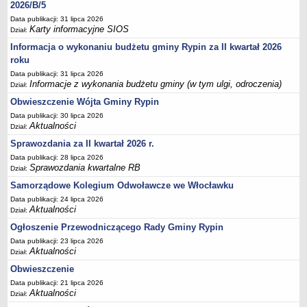
Sesje Rady Gminy Rypin
2026/B/5
Data publikacji: 31 lipca 2026
PRAWO LOKALNE
Karty informacyjne SIOS
Dział:
Statut
Informacja o wykonaniu budżetu gminy Rypin za II kwartał 2026
Strategia rozwoju
roku
Uchwały
Data publikacji: 31 lipca 2026
Informacje z wykonania budżetu gminy (w tym ulgi, odroczenia)
Dział:
Projekty uchwał
Obwieszczenie Wójta Gminy Rypin
Protokoły
Data publikacji: 30 lipca 2026
Imienne wykazy głosowań radnych
Aktualności
Dział:
Postać dokumentów
Sprawozdania za II kwartał 2026 r.
Data publikacji: 28 lipca 2026
Akty Prawne, Dzienniki Ustaw, Monitory Polskie
Sprawozdania kwartalne RB
Dział:
Prawo miejscowe
Samorządowe Kolegium Odwoławcze we Włocławku
Zarządzenia
Data publikacji: 24 lipca 2026
Aktualności
Dział:
Studium uwarunkowań i kierunków zagospodarowania
przestrzennego
Ogłoszenie Przewodniczącego Rady Gminy Rypin
Data publikacji: 23 lipca 2026
Dane przestrzenne - MPZP
Aktualności
Dział:
Stałe obwody głosowania, numery, granice oraz siedziby
Obwieszczenie
obwodowych komisji wyborczych, opis granic okręgów wyborczych
Data publikacji: 21 lipca 2026
Plan ogólny gminy Rypin
Aktualności
Dział: