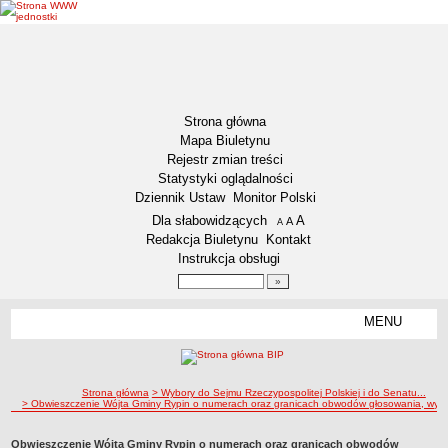
Strona główna
Mapa Biuletynu
Rejestr zmian treści
Statystyki oglądalności
Dziennik Ustaw
Monitor Polski
Menu dodatkowe
Dla słabowidzących
A
powiększ czcionkę
A
standardowy rozmiar czcionki
A
pomniejsz czcionkę
Redakcja Biuletynu
Kontakt
Instrukcja obsługi
Wyszukiwarka artykułów
Szukaj
MENU
Menu
DEKLARACJA DOSTĘPNOŚCI
NASZA GMINA
Status gminy
ścieżka nawigacji
Strona główna
> Wybory do Sejmu Rzeczypospolitej Polskiej i do Senatu...
> Obwieszczenie Wójta Gminy Rypin o numerach oraz granicach obwodów głosowania, wyzn
Lokalizacja
Insygnia gminy
Obwieszczenie Wójta Gminy Rypin o numerach oraz granicach obwodów