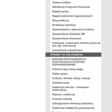
Zmiany budżetu
Wieloletnia Prognoza Finansowa
Majątek gminy
Majątek jednostek organizacyjnych
Dług publiczny
Realizacja inwestycji
Sprawozdania z wykonania budżetu
Sprawozdania kwartalne RB
Sprawozdania finansowe
Informacje z wykonania budżetu gminy (w
tym ulgi, odroczenia)
Interpretacje indywidualne
SPRAWY DO ZAŁATWIENIA
BUDOWA PRZYDOMOWYCH
OCZYSZCZALNI ŚCIEKÓW -
DOFINANSOWANIE
Preferencyjny zakup węgla
Wykaz spraw
Podania, wnioski, skargi i petycje
Zaświadczenia
Ewidencja ludności - obowiązek
meldunkowy
Rejestry i ewidencje
Dowody osobiste
Udostępnianie informacji publicznej
Ewidencja działalności gospodarczej