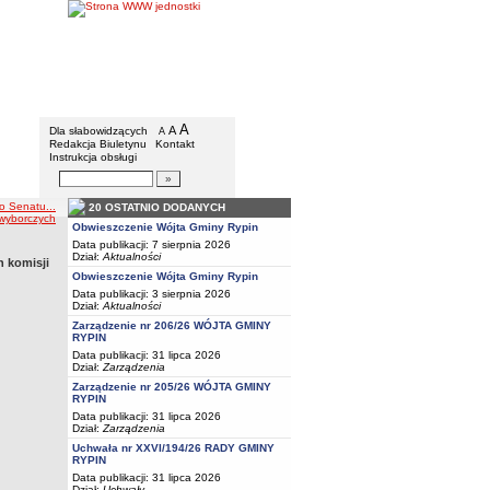
Gmina Rypin
Menu dodatkowe
A
powiększ czcionkę
A
standardowy rozmiar czcionki
Dla słabowidzących
A
pomniejsz czcionkę
Redakcja Biuletynu
Kontakt
Instrukcja obsługi
Wyszukiwarka artykułów
Szukaj
o Senatu...
20 OSTATNIO DODANYCH
 wyborczych
Obwieszczenie Wójta Gminy Rypin
Data publikacji: 7 sierpnia 2026
Dział:
Aktualności
 komisji
Obwieszczenie Wójta Gminy Rypin
Data publikacji: 3 sierpnia 2026
Dział:
Aktualności
Zarządzenie nr 206/26 WÓJTA GMINY
RYPIN
Data publikacji: 31 lipca 2026
Dział:
Zarządzenia
Zarządzenie nr 205/26 WÓJTA GMINY
RYPIN
Data publikacji: 31 lipca 2026
Dział:
Zarządzenia
Uchwała nr XXVI/194/26 RADY GMINY
RYPIN
Data publikacji: 31 lipca 2026
Dział:
Uchwały