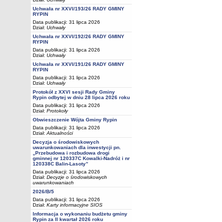
Uchwała nr XXVI/193/26 RADY GMINY
RYPIN
Data publikacji: 31 lipca 2026
Dział:
Uchwały
Uchwała nr XXVI/192/26 RADY GMINY
RYPIN
Data publikacji: 31 lipca 2026
Dział:
Uchwały
Uchwała nr XXVI/191/26 RADY GMINY
RYPIN
Data publikacji: 31 lipca 2026
Dział:
Uchwały
Protokół z XXVI sesji Rady Gminy
Rypin odbytej w dniu 28 lipca 2026 roku
Data publikacji: 31 lipca 2026
Dział:
Protokoły
Obwieszczenie Wójta Gminy Rypin
Data publikacji: 31 lipca 2026
Dział:
Aktualności
Decyzja o środowiskowych
uwarunkowaniach dla inwestycji pn.
„Przebudowa i rozbudowa drogi
gminnej nr 120337C Kowalki-Nadróż i nr
120338C Balin-Lasoty”
Data publikacji: 31 lipca 2026
Dział:
Decyzje o środowiskowych
uwarunkowaniach
2026/B/5
Data publikacji: 31 lipca 2026
Dział:
Karty informacyjne SIOS
Informacja o wykonaniu budżetu gminy
Rypin za II kwartał 2026 roku