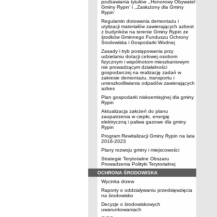
pozbawiania tytułów ,,Honorowy Obywatel
Gminy Rypin' i ,,Zasłużony dla Gminy
Rypin'
Regulamin dotowania demontażu i
utylizacji materiałów zawierających azbest
z budynków na terenie Gminy Rypin ze
środków Gminnego Funduszu Ochrony
Środowiska i Gospodarki Wodnej
Zasady i tryb postępowania przy
udzielaniu dotacji celowej osobom
fizycznym i wspólnotom mieszkaniowym
nie prowadzącym działalności
gospodarczej na realizację zadań w
zakresie demontażu, transportu i
unieszkodliwiania odpadów zawierających
azbes
Plan gospodarki niskoemisyjnej dla gminy
Rypin
Aktualizacja założeń do planu
zaopatrzenia w ciepło, energię
elektryczną i paliwa gazowe dla gminy
Rypin
Program Rewitalizacji Gminy Rypin na lata
2016-2023
Plany rozwoju gminy i miejscowości
Strategie Terytorialne Obszaru
Prowadzenia Polityki Terytorialnej
OCHRONA ŚRODOWISKA
Wycinka drzew
Raporty o oddziaływaniu przedsięwzięcia
na środowisko
Decyzje o środowiskowych
uwarunkowaniach