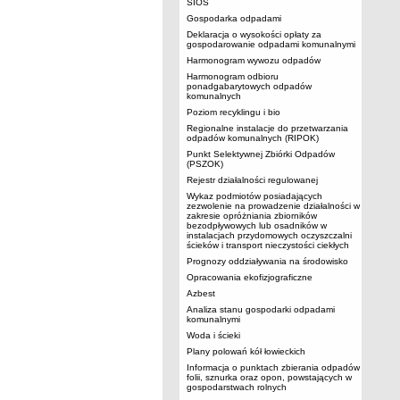
SIOS
Gospodarka odpadami
Deklaracja o wysokości opłaty za
gospodarowanie odpadami komunalnymi
Harmonogram wywozu odpadów
Harmonogram odbioru
ponadgabarytowych odpadów
komunalnych
Poziom recyklingu i bio
Regionalne instalacje do przetwarzania
odpadów komunalnych (RIPOK)
Punkt Selektywnej Zbiórki Odpadów
(PSZOK)
Rejestr działalności regulowanej
Wykaz podmiotów posiadających
zezwolenie na prowadzenie działalności w
zakresie opróżniania zbiorników
bezodpływowych lub osadników w
instalacjach przydomowych oczyszczalni
ścieków i transport nieczystości ciekłych
Prognozy oddziaływania na środowisko
Opracowania ekofizjograficzne
Azbest
Analiza stanu gospodarki odpadami
komunalnymi
Woda i ścieki
Plany polowań kół łowieckich
Informacja o punktach zbierania odpadów
folii, sznurka oraz opon, powstających w
gospodarstwach rolnych