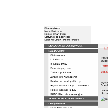
Strona główna
Mapa Biuletynu
Rejestr zmian treści
Statystyki oglądalności
Dziennik Ustaw
Monitor Polski
DEKLARACJA DOSTĘPNOŚCI
Menu
> 
NASZA GMINA
Status gminy
Posta
Lokalizacja
wybo
Insygnia gminy
Posta
Dane statystyczne
Skład
Zadania publiczne
Związki i stowarzyszenia
Realizacja zadań publicznych
metry
Wytwo
Opubl
Rejestr zbiorów danych osobowych
Rejestr instytucji kultury
Ostat
Liczb
RODO Klauzule informacyjne
AKTUALNOŚCI I OGŁOSZENIA
URZĄD GMINY
Dane teleadresowe