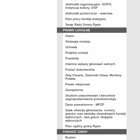
Jednostki organizacyjne, GOPS,
Instytucja kultury, OSP
Jednostki pomocnicze - sołectwa
Plan pracy komisji rewizyjnej
Sesje Rady Gminy Rypin
PRAWO LOKALNE
Statut
Strategia rozwoju
Uchwały
Projekty uchwał
Protokoły
Imienne wykazy głosowań radnych
Postać dokumentów
Akty Prawne, Dzienniki Ustaw, Monitory
Polskie
Prawo miejscowe
Zarządzenia
Studium uwarunkowań i kierunków
zagospodarowania przestrzennego
Dane przestrzenne - MPZP
Stałe obwody głosowania, numery,
granice oraz siedziby obwodowych komisji
wyborczych, opis granic okręgów
wyborczych
Plan ogólny gminy Rypin
FINANSE GMINY
Budżet