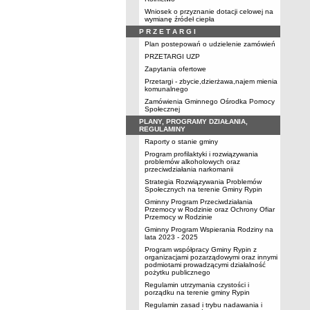
Wniosek o przyznanie dotacji celowej na
wymianę źródeł ciepła
P R Z E T A R G I
Plan postepowań o udzielenie zamówień
PRZETARGI UZP
Zapytania ofertowe
Przetargi - zbycie,dzierżawa,najem mienia
komunalnego
Zamówienia Gminnego Ośrodka Pomocy
Społecznej
PLANY, PROGRAMY DZIAŁANIA,
REGULAMINY
Raporty o stanie gminy
Program profilaktyki i rozwiązywania
problemów alkoholowych oraz
przeciwdziałania narkomanii
Strategia Rozwiązywania Problemów
Społecznych na terenie Gminy Rypin
Gminny Program Przeciwdziałania
Przemocy w Rodzinie oraz Ochrony Ofiar
Przemocy w Rodzinie
Gminny Program Wspierania Rodziny na
lata 2023 - 2025
Program współpracy Gminy Rypin z
organizacjami pozarządowymi oraz innymi
podmiotami prowadzącymi działalność
pożytku publicznego
Regulamin utrzymania czystości i
porządku na terenie gminy Rypin
Regulamin zasad i trybu nadawania i