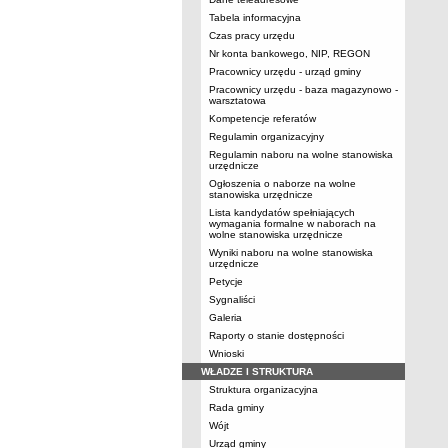
Tabela informacyjna
Czas pracy urzędu
Nr konta bankowego, NIP, REGON
Pracownicy urzędu - urząd gminy
Pracownicy urzędu - baza magazynowo -
warsztatowa
Kompetencje referatów
Regulamin organizacyjny
Regulamin naboru na wolne stanowiska
urzędnicze
Ogłoszenia o naborze na wolne
stanowiska urzędnicze
Lista kandydatów spełniających
wymagania formalne w naborach na
wolne stanowiska urzędnicze
Wyniki naboru na wolne stanowiska
urzędnicze
Petycje
Sygnaliści
Galeria
Raporty o stanie dostępności
Wnioski
WŁADZE I STRUKTURA
Struktura organizacyjna
Rada gminy
Wójt
Urząd gminy