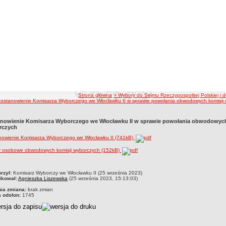
ścieżka nawigacji
Strona główna
> Wybory do Sejmu Rzeczypospolitej Polskiej i d
Postanowienie Komisarza Wyborczego we Włocławku II w sprawie powołania obwodowych komisji
nowienie Komisarza Wyborczego we Włocławku II w sprawie powołania obwodowych
rczych
nowienie Komisarza Wyborczego we Włocławku II (741kB)
y osobowe obwodowych komisji wyborczych (152kB)
czka
rzył:
Komisarz Wyborczy we Włocławku II (25 września 2023)
ikował:
Agnieszka Liszewska
(25 września 2023, 15:13:03)
nia zmiana:
brak zmian
a odsłon:
1745