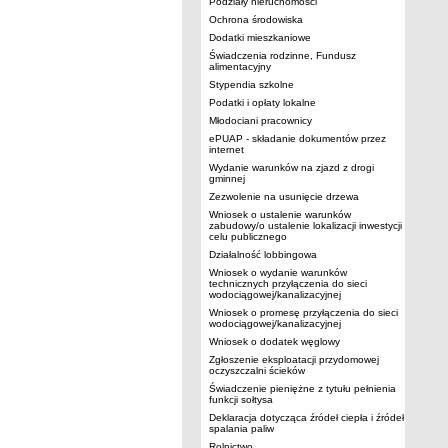
Podziały nieruchomości
Ochrona środowiska
Dodatki mieszkaniowe
Świadczenia rodzinne, Fundusz
alimentacyjny
Stypendia szkolne
Podatki i opłaty lokalne
Młodociani pracownicy
ePUAP - składanie dokumentów przez
internet
Wydanie warunków na zjazd z drogi
gminnej
Zezwolenie na usunięcie drzewa
Wniosek o ustalenie warunków
zabudowy/o ustalenie lokalizacji inwestycji
celu publicznego
Działalność lobbingowa
Wniosek o wydanie warunków
technicznych przyłączenia do sieci
wodociągowej/kanalizacyjnej
Wniosek o promesę przyłączenia do sieci
wodociągowej/kanalizacyjnej
Wniosek o dodatek węglowy
Zgłoszenie eksploatacji przydomowej
oczyszczalni ścieków
Świadczenie pieniężne z tytułu pełnienia
funkcji sołtysa
Deklaracja dotycząca źródeł ciepła i źródeł
spalania paliw
Rolnictwo