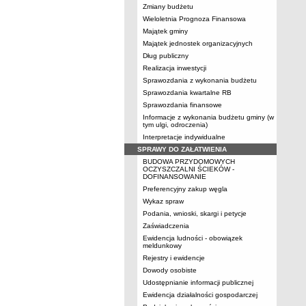
Zmiany budżetu
Wieloletnia Prognoza Finansowa
Majątek gminy
Majątek jednostek organizacyjnych
Dług publiczny
Realizacja inwestycji
Sprawozdania z wykonania budżetu
Sprawozdania kwartalne RB
Sprawozdania finansowe
Informacje z wykonania budżetu gminy (w
tym ulgi, odroczenia)
Interpretacje indywidualne
SPRAWY DO ZAŁATWIENIA
BUDOWA PRZYDOMOWYCH
OCZYSZCZALNI ŚCIEKÓW -
DOFINANSOWANIE
Preferencyjny zakup węgla
Wykaz spraw
Podania, wnioski, skargi i petycje
Zaświadczenia
Ewidencja ludności - obowiązek
meldunkowy
Rejestry i ewidencje
Dowody osobiste
Udostępnianie informacji publicznej
Ewidencja działalności gospodarczej