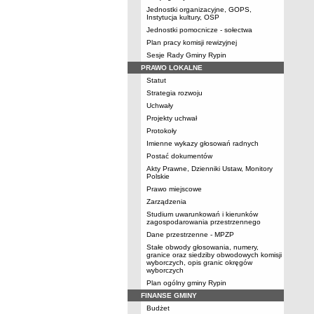
Jednostki organizacyjne, GOPS,
Instytucja kultury, OSP
Jednostki pomocnicze - sołectwa
Plan pracy komisji rewizyjnej
Sesje Rady Gminy Rypin
PRAWO LOKALNE
Statut
Strategia rozwoju
Uchwały
Projekty uchwał
Protokoły
Imienne wykazy głosowań radnych
Postać dokumentów
Akty Prawne, Dzienniki Ustaw, Monitory
Polskie
Prawo miejscowe
Zarządzenia
Studium uwarunkowań i kierunków
zagospodarowania przestrzennego
Dane przestrzenne - MPZP
Stałe obwody głosowania, numery,
granice oraz siedziby obwodowych komisji
wyborczych, opis granic okręgów
wyborczych
Plan ogólny gminy Rypin
FINANSE GMINY
Budżet