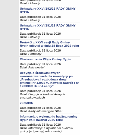
Dział:
Uchwały
Uchwała nr XXVI/192/26 RADY GMINY
RYPIN
Data publikacji: 31 lipca 2026
Dział:
Uchwały
Uchwała nr XXVI/191/26 RADY GMINY
RYPIN
Data publikacji: 31 lipca 2026
Dział:
Uchwały
Protokół z XXVI sesji Rady Gminy
Rypin odbytej w dniu 28 lipca 2026 roku
Data publikacji: 31 lipca 2026
Dział:
Protokoły
Obwieszczenie Wójta Gminy Rypin
Data publikacji: 31 lipca 2026
Dział:
Aktualności
Decyzja o środowiskowych
uwarunkowaniach dla inwestycji pn.
„Przebudowa i rozbudowa drogi
gminnej nr 120337C Kowalki-Nadróż i nr
120338C Balin-Lasoty”
Data publikacji: 31 lipca 2026
Dział:
Decyzje o środowiskowych
uwarunkowaniach
2026/B/5
Data publikacji: 31 lipca 2026
Dział:
Karty informacyjne SIOS
Informacja o wykonaniu budżetu gminy
Rypin za II kwartał 2026 roku
Data publikacji: 31 lipca 2026
Dział:
Informacje z wykonania budżetu
gminy (w tym ulgi, odroczenia)