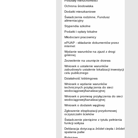
Podziały nieruchomości
Ochrona środowiska
Dodatki mieszkaniowe
Świadczenia rodzinne, Fundusz
alimentacyjny
Stypendia szkolne
Podatki i opłaty lokalne
Młodociani pracownicy
ePUAP - składanie dokumentów przez
internet
Wydanie warunków na zjazd z drogi
gminnej
Zezwolenie na usunięcie drzewa
Wniosek o ustalenie warunków
zabudowy/o ustalenie lokalizacji inwestycji
celu publicznego
Działalność lobbingowa
Wniosek o wydanie warunków
technicznych przyłączenia do sieci
wodociągowej/kanalizacyjnej
Wniosek o promesę przyłączenia do sieci
wodociągowej/kanalizacyjnej
Wniosek o dodatek węglowy
Zgłoszenie eksploatacji przydomowej
oczyszczalni ścieków
Świadczenie pieniężne z tytułu pełnienia
funkcji sołtysa
Deklaracja dotycząca źródeł ciepła i źródeł
spalania paliw
Rolnictwo