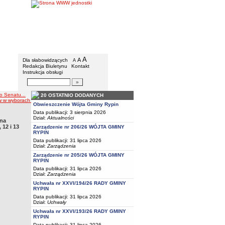
Gmina Rypin
Menu dodatkowe
A
powiększ czcionkę
A
standardowy rozmiar czcionki
Dla słabowidzących
A
pomniejsz czcionkę
Redakcja Biuletynu
Kontakt
Instrukcja obsługi
Wyszukiwarka artykułów
Szukaj
o Senatu...
20 OSTATNIO DODANYCH
w wyborach do Senatu Rzeczypospolitej Polskiej w okręgach wyborczych nr 11, 12 i 13
Obwieszczenie Wójta Gminy Rypin
Data publikacji: 3 sierpnia 2026
Dział:
Aktualności
 na
12 i 13
Zarządzenie nr 206/26 WÓJTA GMINY
RYPIN
Data publikacji: 31 lipca 2026
Dział:
Zarządzenia
Zarządzenie nr 205/26 WÓJTA GMINY
RYPIN
Data publikacji: 31 lipca 2026
Dział:
Zarządzenia
Uchwała nr XXVI/194/26 RADY GMINY
RYPIN
Data publikacji: 31 lipca 2026
Dział:
Uchwały
Uchwała nr XXVI/193/26 RADY GMINY
RYPIN
Data publikacji: 31 lipca 2026