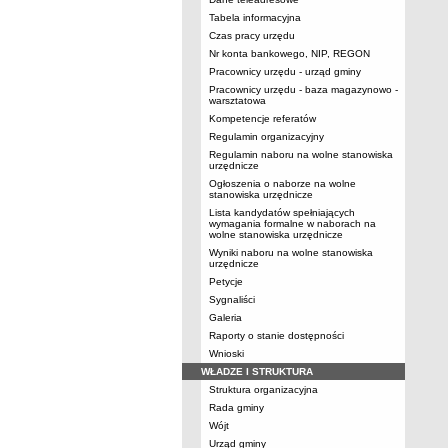
Tabela informacyjna
Czas pracy urzędu
Nr konta bankowego, NIP, REGON
Pracownicy urzędu - urząd gminy
Pracownicy urzędu - baza magazynowo -
warsztatowa
Kompetencje referatów
Regulamin organizacyjny
Regulamin naboru na wolne stanowiska
urzędnicze
Ogłoszenia o naborze na wolne
stanowiska urzędnicze
Lista kandydatów spełniających
wymagania formalne w naborach na
wolne stanowiska urzędnicze
Wyniki naboru na wolne stanowiska
urzędnicze
Petycje
Sygnaliści
Galeria
Raporty o stanie dostępności
Wnioski
WŁADZE I STRUKTURA
Struktura organizacyjna
Rada gminy
Wójt
Urząd gminy