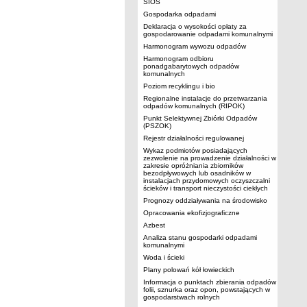
SIOS
Gospodarka odpadami
Deklaracja o wysokości opłaty za
gospodarowanie odpadami komunalnymi
Harmonogram wywozu odpadów
Harmonogram odbioru
ponadgabarytowych odpadów
komunalnych
Poziom recyklingu i bio
Regionalne instalacje do przetwarzania
odpadów komunalnych (RIPOK)
Punkt Selektywnej Zbiórki Odpadów
(PSZOK)
Rejestr działalności regulowanej
Wykaz podmiotów posiadających
zezwolenie na prowadzenie działalności w
zakresie opróżniania zbiorników
bezodpływowych lub osadników w
instalacjach przydomowych oczyszczalni
ścieków i transport nieczystości ciekłych
Prognozy oddziaływania na środowisko
Opracowania ekofizjograficzne
Azbest
Analiza stanu gospodarki odpadami
komunalnymi
Woda i ścieki
Plany polowań kół łowieckich
Informacja o punktach zbierania odpadów
folii, sznurka oraz opon, powstających w
gospodarstwach rolnych