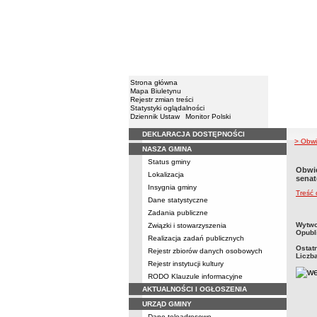
Strona główna
Mapa Biuletynu
Rejestr zmian treści
Statystyki oglądalności
Dziennik Ustaw
Monitor Polski
DEKLARACJA DOSTĘPNOŚCI
Menu
> Obwi
NASZA GMINA
Status gminy
Obwie
Lokalizacja
senat
Insygnia gminy
Treść
Dane statystyczne
Zadania publiczne
metry
Wytwo
Związki i stowarzyszenia
Opubl
Realizacja zadań publicznych
Ostat
Rejestr zbiorów danych osobowych
Liczb
Rejestr instytucji kultury
RODO Klauzule informacyjne
AKTUALNOŚCI I OGŁOSZENIA
URZĄD GMINY
Dane teleadresowe