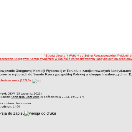
ścieżka nawigacji
Strona główna
> Wybory do Sejmu Rzeczypospolitej Polskiej i d
eszczenie Okręgowej Komisji Wyborczej w Toruniu o zarejestrowanych kandydatach na senatorów 
szczenie Okręgowej Komisji Wyborczej w Toruniu o zarejestrowanych kandydatach
orów w wyborach do Senatu Rzeczypospolitej Polskiej w okręgach wyborczych nr 11, 
 obwieszczenia (137kB)
czka
rzył:
OKW (15 września 2023)
ikował:
Agnieszka Liszewska
(5 października 2023, 15:12:17)
nia zmiana:
brak zmian
a odsłon:
1490