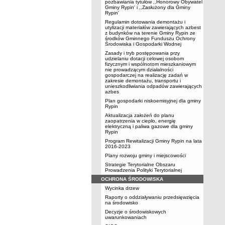
pozbawiania tytułów ,,Honorowy Obywatel
Gminy Rypin' i ,,Zasłużony dla Gminy
Rypin'
Regulamin dotowania demontażu i
utylizacji materiałów zawierających azbest
z budynków na terenie Gminy Rypin ze
środków Gminnego Funduszu Ochrony
Środowiska i Gospodarki Wodnej
Zasady i tryb postępowania przy
udzielaniu dotacji celowej osobom
fizycznym i wspólnotom mieszkaniowym
nie prowadzącym działalności
gospodarczej na realizację zadań w
zakresie demontażu, transportu i
unieszkodliwiania odpadów zawierających
azbes
Plan gospodarki niskoemisyjnej dla gminy
Rypin
Aktualizacja założeń do planu
zaopatrzenia w ciepło, energię
elektryczną i paliwa gazowe dla gminy
Rypin
Program Rewitalizacji Gminy Rypin na lata
2016-2023
Plany rozwoju gminy i miejscowości
Strategie Terytorialne Obszaru
Prowadzenia Polityki Terytorialnej
OCHRONA ŚRODOWISKA
Wycinka drzew
Raporty o oddziaływaniu przedsięwzięcia
na środowisko
Decyzje o środowiskowych
uwarunkowaniach