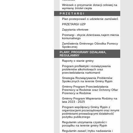
Wniosek o przyznanie dotacji celowej na
wymianę źródeł ciepła
P R Z E T A R G I
Plan postepowań o udzielenie zamówień
PRZETARGI UZP
Zapytania ofertowe
Przetargi - zbycie,dzierżawa,najem mienia
komunalnego
Zamówienia Gminnego Ośrodka Pomocy
Społecznej
PLANY, PROGRAMY DZIAŁANIA,
REGULAMINY
Raporty o stanie gminy
Program profilaktyki i rozwiązywania
problemów alkoholowych oraz
przeciwdziałania narkomanii
Strategia Rozwiązywania Problemów
Społecznych na terenie Gminy Rypin
Gminny Program Przeciwdziałania
Przemocy w Rodzinie oraz Ochrony Ofiar
Przemocy w Rodzinie
Gminny Program Wspierania Rodziny na
lata 2023 - 2025
Program współpracy Gminy Rypin z
organizacjami pozarządowymi oraz innymi
podmiotami prowadzącymi działalność
pożytku publicznego
Regulamin utrzymania czystości i
porządku na terenie gminy Rypin
Regulamin zasad i trybu nadawania i