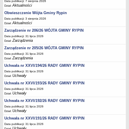
Regulamin naboru na wolne stanowiska urzędnicze
Data publikacji: 7 sierpnia 2026
Aktualności
Dział:
Ogłoszenia o naborze na wolne stanowiska urzędnicze
Obwieszczenie Wójta Gminy Rypin
Lista kandydatów spełniających wymagania formalne w naborach na
Data publikacji: 3 sierpnia 2026
wolne stanowiska urzędnicze
Aktualności
Dział:
Wyniki naboru na wolne stanowiska urzędnicze
Zarządzenie nr 206/26 WÓJTA GMINY RYPIN
Petycje
Data publikacji: 31 lipca 2026
Zarządzenia
Dział:
Sygnaliści
Zarządzenie nr 205/26 WÓJTA GMINY RYPIN
Galeria
Data publikacji: 31 lipca 2026
Zarządzenia
Raporty o stanie dostępności
Dział:
Uchwała nr XXVI/194/26 RADY GMINY RYPIN
Wnioski
Data publikacji: 31 lipca 2026
WŁADZE I STRUKTURA
Uchwały
Dział:
Struktura organizacyjna
Uchwała nr XXVI/193/26 RADY GMINY RYPIN
Rada gminy
Data publikacji: 31 lipca 2026
Uchwały
Wójt
Dział:
Uchwała nr XXVI/192/26 RADY GMINY RYPIN
Urząd gminy
Data publikacji: 31 lipca 2026
Jednostki organizacyjne, GOPS, Instytucja kultury, OSP
Uchwały
Dział:
Jednostki pomocnicze - sołectwa
Uchwała nr XXVI/191/26 RADY GMINY RYPIN
Plan pracy komisji rewizyjnej
Data publikacji: 31 lipca 2026
Uchwały
Dział: