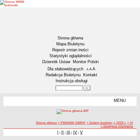
Strona główna
Mapa Biuletynu
Rejestr zmian treści
Statystyki oglądalności
Dziennik Ustaw
Monitor Polski
Menu dodatkowe
Dla słabowidzących
A
powiększ czcionkę
A
standardowy rozmiar czcionki
A
pomniejsz czcionkę
Redakcja Biuletynu
Kontakt
Instrukcja obsługi
Wyszukiwarka artykułów
Szukaj
MENU
Menu
DEKLARACJA DOSTĘPNOŚCI
NASZA GMINA
Status gminy
ścieżka nawigacji
Strona główna
> FINANSE GMINY
> Zmiany budżetu
> 2005 r.
> IV
> Dostępne informacje
Lokalizacja
I
II
III
IV
V
|
|
|
|
Insygnia gminy