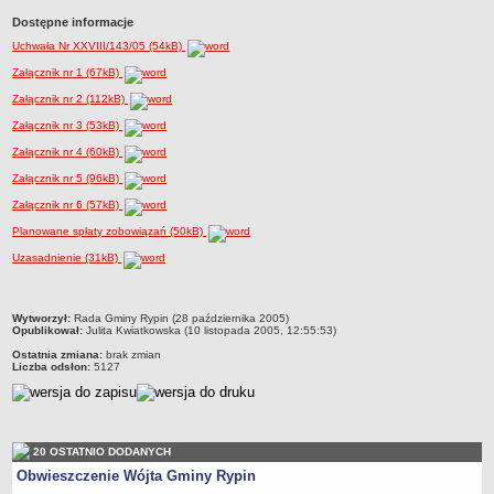
Dane statystyczne
Dostępne informacje
Uchwała Nr XXVIII/143/05 (54kB)
Zadania publiczne
Załącznik nr 1 (67kB)
Związki i stowarzyszenia
Załącznik nr 2 (112kB)
Realizacja zadań publicznych
Załącznik nr 3 (53kB)
Rejestr zbiorów danych osobowych
Załącznik nr 4 (60kB)
Rejestr instytucji kultury
Załącznik nr 5 (96kB)
RODO Klauzule informacyjne
Załącznik nr 6 (57kB)
AKTUALNOŚCI I OGŁOSZENIA
Planowane spłaty zobowiązań (50kB)
URZĄD GMINY
Uzasadnienie (31kB)
Dane teleadresowe
Tabela informacyjna
metryczka
Wytworzył:
Rada Gminy Rypin (28 października 2005)
Czas pracy urzędu
Opublikował:
Julita Kwiatkowska (10 listopada 2005, 12:55:53)
Nr konta bankowego, NIP, REGON
Ostatnia zmiana:
brak zmian
Liczba odsłon:
5127
Pracownicy urzędu - urząd gminy
Pracownicy urzędu - baza magazynowo - warsztatowa
Kompetencje referatów
20 OSTATNIO DODANYCH
Regulamin organizacyjny
Obwieszczenie Wójta Gminy Rypin