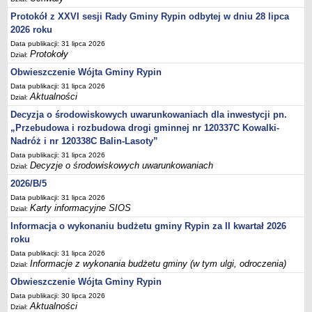
Sesje Rady Gminy Rypin
Protokół z XXVI sesji Rady Gminy Rypin odbytej w dniu 28 lipca
PRAWO LOKALNE
2026 roku
Statut
Data publikacji: 31 lipca 2026
Strategia rozwoju
Protokoły
Dział:
Uchwały
Obwieszczenie Wójta Gminy Rypin
Data publikacji: 31 lipca 2026
Projekty uchwał
Aktualności
Dział:
Protokoły
Decyzja o środowiskowych uwarunkowaniach dla inwestycji pn.
Imienne wykazy głosowań radnych
„Przebudowa i rozbudowa drogi gminnej nr 120337C Kowalki-
Nadróż i nr 120338C Balin-Lasoty”
Postać dokumentów
Data publikacji: 31 lipca 2026
Akty Prawne, Dzienniki Ustaw, Monitory Polskie
Decyzje o środowiskowych uwarunkowaniach
Dział:
Prawo miejscowe
2026/B/5
Zarządzenia
Data publikacji: 31 lipca 2026
Karty informacyjne SIOS
Dział:
Studium uwarunkowań i kierunków zagospodarowania
Informacja o wykonaniu budżetu gminy Rypin za II kwartał 2026
przestrzennego
roku
Dane przestrzenne - MPZP
Data publikacji: 31 lipca 2026
Informacje z wykonania budżetu gminy (w tym ulgi, odroczenia)
Stałe obwody głosowania, numery, granice oraz siedziby
Dział:
obwodowych komisji wyborczych, opis granic okręgów wyborczych
Obwieszczenie Wójta Gminy Rypin
Plan ogólny gminy Rypin
Data publikacji: 30 lipca 2026
Aktualności
Dział: