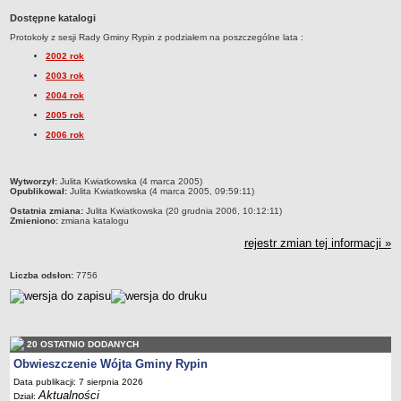
Dane statystyczne
Dostępne katalogi
Protokoły z sesji Rady Gminy Rypin z podziałem na poszczególne lata :
Zadania publiczne
2002 rok
Związki i stowarzyszenia
2003 rok
Realizacja zadań publicznych
2004 rok
Rejestr zbiorów danych osobowych
2005 rok
Rejestr instytucji kultury
2006 rok
RODO Klauzule informacyjne
AKTUALNOŚCI I OGŁOSZENIA
metryczka
Wytworzył:
Julita Kwiatkowska (4 marca 2005)
Opublikował:
Julita Kwiatkowska (4 marca 2005, 09:59:11)
URZĄD GMINY
Ostatnia zmiana:
Julita Kwiatkowska (20 grudnia 2006, 10:12:11)
Dane teleadresowe
Zmieniono:
zmiana katalogu
Tabela informacyjna
rejestr zmian tej informacji »
Czas pracy urzędu
Liczba odsłon:
7756
Nr konta bankowego, NIP, REGON
Pracownicy urzędu - urząd gminy
Pracownicy urzędu - baza magazynowo - warsztatowa
20 OSTATNIO DODANYCH
Kompetencje referatów
Obwieszczenie Wójta Gminy Rypin
Regulamin organizacyjny
Data publikacji: 7 sierpnia 2026
Aktualności
Dział: