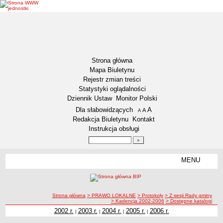
Strona główna
Mapa Biuletynu
Rejestr zmian treści
Statystyki oglądalności
Dziennik Ustaw
Monitor Polski
Menu dodatkowe
Dla słabowidzących
A
powiększ czcionkę
A
standardowy rozmiar czcionki
A
pomniejsz czcionkę
Redakcja Biuletynu
Kontakt
Instrukcja obsługi
Wyszukiwarka artykułów
Szukaj
MENU
Menu
DEKLARACJA DOSTĘPNOŚCI
NASZA GMINA
Status gminy
ścieżka nawigacji
Strona główna
> PRAWO LOKALNE
> Protokoły
> Z sesji Rady gminy
> Kadencja 2002-2006
> Dostępne katalogi
Lokalizacja
2002 r.
2003 r.
2004 r.
2005 r.
2006 r.
|
|
|
|
Insygnia gminy