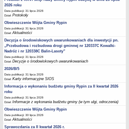
Sesje Rady Gminy Rypin
2026 roku
PRAWO LOKALNE
Data publikacji: 31 lipca 2026
Statut
Protokoły
Dział:
Strategia rozwoju
Obwieszczenie Wójta Gminy Rypin
Data publikacji: 31 lipca 2026
Uchwały
Aktualności
Dział:
Projekty uchwał
Decyzja o środowiskowych uwarunkowaniach dla inwestycji pn.
Protokoły
„Przebudowa i rozbudowa drogi gminnej nr 120337C Kowalki-
Nadróż i nr 120338C Balin-Lasoty”
Imienne wykazy głosowań radnych
Data publikacji: 31 lipca 2026
Postać dokumentów
Decyzje o środowiskowych uwarunkowaniach
Dział:
Akty Prawne, Dzienniki Ustaw, Monitory Polskie
2026/B/5
Prawo miejscowe
Data publikacji: 31 lipca 2026
Karty informacyjne SIOS
Dział:
Zarządzenia
Informacja o wykonaniu budżetu gminy Rypin za II kwartał 2026
Studium uwarunkowań i kierunków zagospodarowania
roku
przestrzennego
Data publikacji: 31 lipca 2026
Informacje z wykonania budżetu gminy (w tym ulgi, odroczenia)
Dane przestrzenne - MPZP
Dział:
Obwieszczenie Wójta Gminy Rypin
Stałe obwody głosowania, numery, granice oraz siedziby
obwodowych komisji wyborczych, opis granic okręgów wyborczych
Data publikacji: 30 lipca 2026
Aktualności
Dział:
Plan ogólny gminy Rypin
Sprawozdania za II kwartał 2026 r.