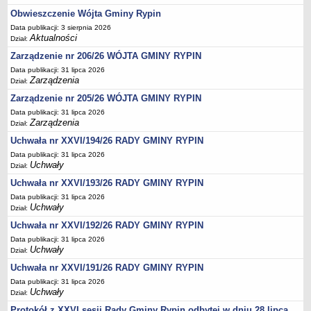
Regulamin naboru na wolne stanowiska urzędnicze
Obwieszczenie Wójta Gminy Rypin
Ogłoszenia o naborze na wolne stanowiska urzędnicze
Data publikacji: 3 sierpnia 2026
Lista kandydatów spełniających wymagania formalne w naborach na
Aktualności
Dział:
wolne stanowiska urzędnicze
Zarządzenie nr 206/26 WÓJTA GMINY RYPIN
Wyniki naboru na wolne stanowiska urzędnicze
Data publikacji: 31 lipca 2026
Zarządzenia
Dział:
Petycje
Zarządzenie nr 205/26 WÓJTA GMINY RYPIN
Sygnaliści
Data publikacji: 31 lipca 2026
Galeria
Zarządzenia
Dział:
Raporty o stanie dostępności
Uchwała nr XXVI/194/26 RADY GMINY RYPIN
Data publikacji: 31 lipca 2026
Wnioski
Uchwały
Dział:
WŁADZE I STRUKTURA
Uchwała nr XXVI/193/26 RADY GMINY RYPIN
Struktura organizacyjna
Data publikacji: 31 lipca 2026
Rada gminy
Uchwały
Dział:
Wójt
Uchwała nr XXVI/192/26 RADY GMINY RYPIN
Data publikacji: 31 lipca 2026
Urząd gminy
Uchwały
Dział:
Jednostki organizacyjne, GOPS, Instytucja kultury, OSP
Uchwała nr XXVI/191/26 RADY GMINY RYPIN
Jednostki pomocnicze - sołectwa
Data publikacji: 31 lipca 2026
Uchwały
Dział:
Plan pracy komisji rewizyjnej
Protokół z XXVI sesji Rady Gminy Rypin odbytej w dniu 28 lipca