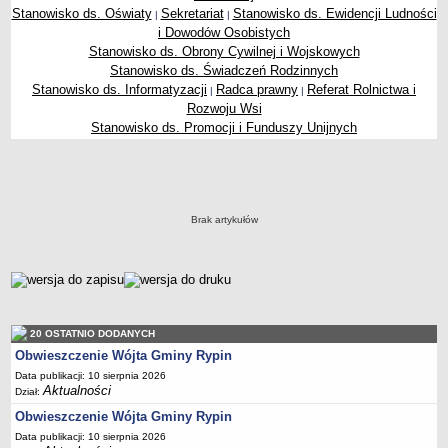
Stanowisko ds. Oświaty
Sekretariat
Stanowisko ds. Ewidencji Ludności
|
|
Dane statystyczne
i Dowodów Osobistych
Zadania publiczne
Stanowisko ds. Obrony Cywilnej i Wojskowych
Stanowisko ds. Świadczeń Rodzinnych
Związki i stowarzyszenia
Stanowisko ds. Informatyzacji
Radca prawny
Referat Rolnictwa i
|
|
Realizacja zadań publicznych
Rozwoju Wsi
Rejestr zbiorów danych osobowych
Stanowisko ds. Promocji i Funduszy Unijnych
Rejestr instytucji kultury
Stanowisko ds. Promocji i Funduszy Unijnych
RODO Klauzule informacyjne
AKTUALNOŚCI I OGŁOSZENIA
URZĄD GMINY
Brak artykułów
Dane teleadresowe
Tabela informacyjna
metryczka
Czas pracy urzędu
Nr konta bankowego, NIP, REGON
20 OSTATNIO DODANYCH
Pracownicy urzędu - urząd gminy
Obwieszczenie Wójta Gminy Rypin
Pracownicy urzędu - baza magazynowo - warsztatowa
Data publikacji: 10 sierpnia 2026
Aktualności
Dział:
Kompetencje referatów
Obwieszczenie Wójta Gminy Rypin
Regulamin organizacyjny
Data publikacji: 10 sierpnia 2026