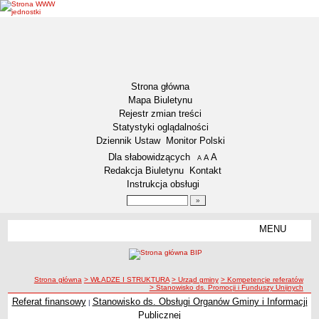
Strona główna
Mapa Biuletynu
Rejestr zmian treści
Statystyki oglądalności
Dziennik Ustaw
Monitor Polski
Menu dodatkowe
Dla słabowidzących
A
powiększ czcionkę
A
standardowy rozmiar czcionki
A
pomniejsz czcionkę
Redakcja Biuletynu
Kontakt
Instrukcja obsługi
Wyszukiwarka artykułów
Szukaj
MENU
Menu
DEKLARACJA DOSTĘPNOŚCI
NASZA GMINA
Status gminy
ścieżka nawigacji
Strona główna
> WŁADZE I STRUKTURA
> Urząd gminy
> Kompetencje referatów
> Stanowisko ds. Promocji i Funduszy Unijnych
Lokalizacja
Referat finansowy
Stanowisko ds. Obsługi Organów Gminy i Informacji
|
Stanowisko ds. Promocji i Funduszy Unijnych
Insygnia gminy
Publicznej