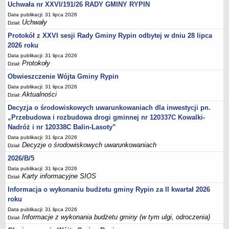
Sesje Rady Gminy Rypin
Uchwała nr XXVI/191/26 RADY GMINY RYPIN
Data publikacji: 31 lipca 2026
PRAWO LOKALNE
Uchwały
Dział:
Statut
Protokół z XXVI sesji Rady Gminy Rypin odbytej w dniu 28 lipca
Strategia rozwoju
2026 roku
Uchwały
Data publikacji: 31 lipca 2026
Protokoły
Dział:
Projekty uchwał
Obwieszczenie Wójta Gminy Rypin
Protokoły
Data publikacji: 31 lipca 2026
Imienne wykazy głosowań radnych
Aktualności
Dział:
Postać dokumentów
Decyzja o środowiskowych uwarunkowaniach dla inwestycji pn.
„Przebudowa i rozbudowa drogi gminnej nr 120337C Kowalki-
Akty Prawne, Dzienniki Ustaw, Monitory Polskie
Nadróż i nr 120338C Balin-Lasoty”
Prawo miejscowe
Data publikacji: 31 lipca 2026
Decyzje o środowiskowych uwarunkowaniach
Zarządzenia
Dział:
2026/B/5
Studium uwarunkowań i kierunków zagospodarowania
przestrzennego
Data publikacji: 31 lipca 2026
Karty informacyjne SIOS
Dział:
Dane przestrzenne - MPZP
Informacja o wykonaniu budżetu gminy Rypin za II kwartał 2026
Stałe obwody głosowania, numery, granice oraz siedziby
roku
obwodowych komisji wyborczych, opis granic okręgów wyborczych
Data publikacji: 31 lipca 2026
Informacje z wykonania budżetu gminy (w tym ulgi, odroczenia)
Plan ogólny gminy Rypin
Dział: