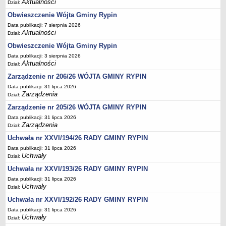
Regulamin naboru na wolne stanowiska urzędnicze
Aktualności
Dział:
Ogłoszenia o naborze na wolne stanowiska urzędnicze
Obwieszczenie Wójta Gminy Rypin
Data publikacji: 7 sierpnia 2026
Lista kandydatów spełniających wymagania formalne w naborach na
Aktualności
Dział:
wolne stanowiska urzędnicze
Obwieszczenie Wójta Gminy Rypin
Wyniki naboru na wolne stanowiska urzędnicze
Data publikacji: 3 sierpnia 2026
Petycje
Aktualności
Dział:
Sygnaliści
Zarządzenie nr 206/26 WÓJTA GMINY RYPIN
Data publikacji: 31 lipca 2026
Galeria
Zarządzenia
Dział:
Raporty o stanie dostępności
Zarządzenie nr 205/26 WÓJTA GMINY RYPIN
Wnioski
Data publikacji: 31 lipca 2026
Zarządzenia
Dział:
WŁADZE I STRUKTURA
Struktura organizacyjna
Uchwała nr XXVI/194/26 RADY GMINY RYPIN
Data publikacji: 31 lipca 2026
Rada gminy
Uchwały
Dział:
Wójt
Uchwała nr XXVI/193/26 RADY GMINY RYPIN
Urząd gminy
Data publikacji: 31 lipca 2026
Uchwały
Dział:
Jednostki organizacyjne, GOPS, Instytucja kultury, OSP
Uchwała nr XXVI/192/26 RADY GMINY RYPIN
Jednostki pomocnicze - sołectwa
Data publikacji: 31 lipca 2026
Plan pracy komisji rewizyjnej
Uchwały
Dział: