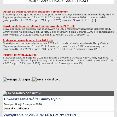
2015 r.
2016 r.
2021 r.
2022 r.
2023 r.
|
|
|
|
Dane statystyczne
Opłata za gospodarowanie odpadami komunalnymi
Zadania publiczne
2021 r.
Stawkę opłaty za gospodarowanie odpadami komunalnymi uchwalono uchwałą Rady Gminy
Rypin na podstawie art. 18 ust. 2 pkt 15 ustawy z dnia 8 marca 1990 r. o samorządzie
Związki i stowarzyszenia
gminnym (Dz. U. z 2020 r., poz. 713 i poz. 1378) oraz art. 6k ust. 1 pkt 1 i [...]
Realizacja zadań publicznych
Stawki podatku od środków transportowych na 2021 rok
Stawki podatku od środków transportowych na 2021 rok zostały uchwalone uchwałą Rady
Gminy Rypin na podstawie art. 18 ust. 2 pkt. 8 ustawy z dnia 8 marca 1990 r. o samorządzie
Rejestr zbiorów danych osobowych
gminnym (Dz. U. z 2020 r.poz. 713 i poz. 1378) art. 10 ust. 1 ustawy [...]
Rejestr instytucji kultury
Podatek od nieruchomości na 2021 rok
Stawki podatku od nieruchomości na 2021 rok zostały uchwalone uchwałą Rady Gminy
RODO Klauzule informacyjne
Rypin na podstawie art. 18 ust. 2 pkt 8 ustawy z dnia 8 marca 1990 r. o samorządzie
gminnym (Dz. U. z 2020 r., poz. 713 i poz. 1378) art. 5 ust. 1 ustawy z dnia 12 [...]
AKTUALNOŚCI I OGŁOSZENIA
Podatek rolny na 2021 rok
URZĄD GMINY
Stawka podatku rolnego na 2021 rok została uchwalona uchwałą Rady Gminy Rypin na
podstawie art. 18 ust. 2 pkt 8 ustawy z dnia 8 marca 1990 r. o samorządzie gminnym (Dz. U.
Dane teleadresowe
z 2020 r. poz. 713 i poz. 1378) oraz art. 6 ust. 3 ustawy z dnia 15 [...]
Tabela informacyjna
Czas pracy urzędu
metryczka
Nr konta bankowego, NIP, REGON
Pracownicy urzędu - urząd gminy
20 OSTATNIO DODANYCH
Pracownicy urzędu - baza magazynowo - warsztatowa
Obwieszczenie Wójta Gminy Rypin
Kompetencje referatów
Data publikacji: 3 sierpnia 2026
Aktualności
Dział:
Regulamin organizacyjny
Zarządzenie nr 206/26 WÓJTA GMINY RYPIN