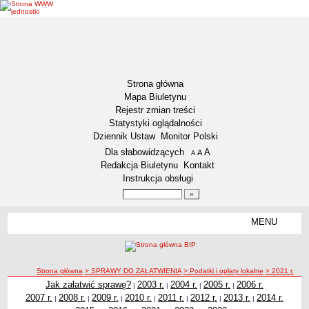
Strona główna
Mapa Biuletynu
Rejestr zmian treści
Statystyki oglądalności
Dziennik Ustaw
Monitor Polski
Menu dodatkowe
Dla słabowidzących
A
powiększ czcionkę
A
standardowy rozmiar czcionki
A
pomniejsz czcionkę
Redakcja Biuletynu
Kontakt
Instrukcja obsługi
Wyszukiwarka artykułów
Szukaj
MENU
Menu
DEKLARACJA DOSTĘPNOŚCI
NASZA GMINA
Status gminy
ścieżka nawigacji
Strona główna
> SPRAWY DO ZAŁATWIENIA
> Podatki i opłaty lokalne
> 2021 r.
Jak załatwić sprawę?
2003 r.
2004 r.
2005 r.
2006 r.
|
|
|
|
Lokalizacja
2021 r.
2007 r.
2008 r.
2009 r.
2010 r.
2011 r.
2012 r.
2013 r.
2014 r.
|
|
|
|
|
|
|
Insygnia gminy