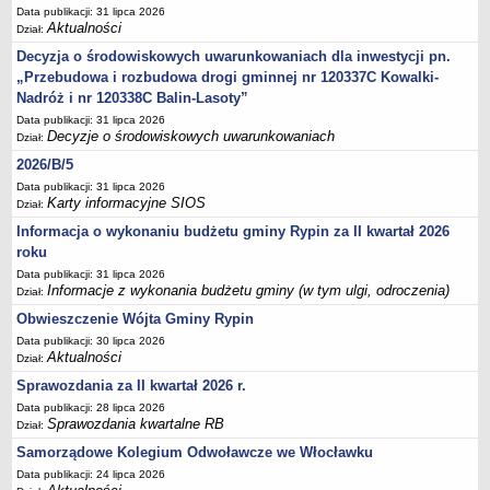
Sesje Rady Gminy Rypin
Data publikacji: 31 lipca 2026
Aktualności
Dział:
PRAWO LOKALNE
Statut
Decyzja o środowiskowych uwarunkowaniach dla inwestycji pn.
„Przebudowa i rozbudowa drogi gminnej nr 120337C Kowalki-
Strategia rozwoju
Nadróż i nr 120338C Balin-Lasoty”
Uchwały
Data publikacji: 31 lipca 2026
Decyzje o środowiskowych uwarunkowaniach
Dział:
Projekty uchwał
2026/B/5
Protokoły
Data publikacji: 31 lipca 2026
Imienne wykazy głosowań radnych
Karty informacyjne SIOS
Dział:
Postać dokumentów
Informacja o wykonaniu budżetu gminy Rypin za II kwartał 2026
roku
Akty Prawne, Dzienniki Ustaw, Monitory Polskie
Data publikacji: 31 lipca 2026
Prawo miejscowe
Informacje z wykonania budżetu gminy (w tym ulgi, odroczenia)
Dział:
Zarządzenia
Obwieszczenie Wójta Gminy Rypin
Studium uwarunkowań i kierunków zagospodarowania
Data publikacji: 30 lipca 2026
Aktualności
Dział:
przestrzennego
Sprawozdania za II kwartał 2026 r.
Dane przestrzenne - MPZP
Data publikacji: 28 lipca 2026
Stałe obwody głosowania, numery, granice oraz siedziby
Sprawozdania kwartalne RB
Dział:
obwodowych komisji wyborczych, opis granic okręgów wyborczych
Samorządowe Kolegium Odwoławcze we Włocławku
Plan ogólny gminy Rypin
Data publikacji: 24 lipca 2026