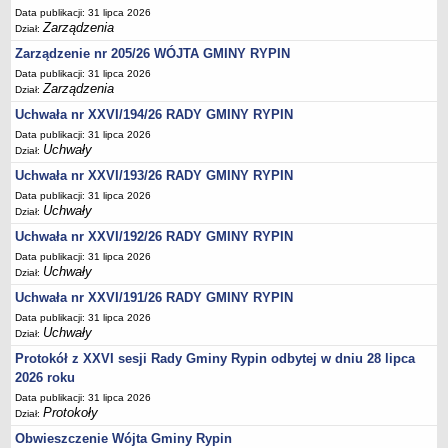
Regulamin naboru na wolne stanowiska urzędnicze
Data publikacji: 31 lipca 2026
Ogłoszenia o naborze na wolne stanowiska urzędnicze
Zarządzenia
Dział:
Zarządzenie nr 205/26 WÓJTA GMINY RYPIN
Lista kandydatów spełniających wymagania formalne w naborach na
wolne stanowiska urzędnicze
Data publikacji: 31 lipca 2026
Zarządzenia
Dział:
Wyniki naboru na wolne stanowiska urzędnicze
Uchwała nr XXVI/194/26 RADY GMINY RYPIN
Petycje
Data publikacji: 31 lipca 2026
Uchwały
Sygnaliści
Dział:
Uchwała nr XXVI/193/26 RADY GMINY RYPIN
Galeria
Data publikacji: 31 lipca 2026
Raporty o stanie dostępności
Uchwały
Dział:
Wnioski
Uchwała nr XXVI/192/26 RADY GMINY RYPIN
WŁADZE I STRUKTURA
Data publikacji: 31 lipca 2026
Uchwały
Struktura organizacyjna
Dział:
Uchwała nr XXVI/191/26 RADY GMINY RYPIN
Rada gminy
Data publikacji: 31 lipca 2026
Wójt
Uchwały
Dział:
Urząd gminy
Protokół z XXVI sesji Rady Gminy Rypin odbytej w dniu 28 lipca
Jednostki organizacyjne, GOPS, Instytucja kultury, OSP
2026 roku
Data publikacji: 31 lipca 2026
Jednostki pomocnicze - sołectwa
Protokoły
Dział:
Plan pracy komisji rewizyjnej
Obwieszczenie Wójta Gminy Rypin