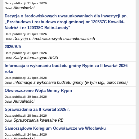
Sesje Rady Gminy Rypin
Data publikacji: 31 lipca 2026
Aktualności
Dział:
PRAWO LOKALNE
Statut
Decyzja o środowiskowych uwarunkowaniach dla inwestycji pn.
„Przebudowa i rozbudowa drogi gminnej nr 120337C Kowalki-
Strategia rozwoju
Nadróż i nr 120338C Balin-Lasoty”
Uchwały
Data publikacji: 31 lipca 2026
Decyzje o środowiskowych uwarunkowaniach
Dział:
Projekty uchwał
2026/B/5
Protokoły
Data publikacji: 31 lipca 2026
Imienne wykazy głosowań radnych
Karty informacyjne SIOS
Dział:
Postać dokumentów
Informacja o wykonaniu budżetu gminy Rypin za II kwartał 2026
roku
Akty Prawne, Dzienniki Ustaw, Monitory Polskie
Data publikacji: 31 lipca 2026
Prawo miejscowe
Informacje z wykonania budżetu gminy (w tym ulgi, odroczenia)
Dział:
Zarządzenia
Obwieszczenie Wójta Gminy Rypin
Studium uwarunkowań i kierunków zagospodarowania
Data publikacji: 30 lipca 2026
Aktualności
Dział:
przestrzennego
Sprawozdania za II kwartał 2026 r.
Dane przestrzenne - MPZP
Data publikacji: 28 lipca 2026
Stałe obwody głosowania, numery, granice oraz siedziby
Sprawozdania kwartalne RB
Dział:
obwodowych komisji wyborczych, opis granic okręgów wyborczych
Samorządowe Kolegium Odwoławcze we Włocławku
Plan ogólny gminy Rypin
Data publikacji: 24 lipca 2026