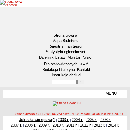
Strona główna
Mapa Biuletynu
Rejestr zmian treści
Statystyki oglądalności
Dziennik Ustaw
Monitor Polski
Menu dodatkowe
Dla słabowidzących
A
powiększ czcionkę
A
standardowy rozmiar czcionki
A
pomniejsz czcionkę
Redakcja Biuletynu
Kontakt
Instrukcja obsługi
Wyszukiwarka artykułów
Szukaj
MENU
Menu
DEKLARACJA DOSTĘPNOŚCI
NASZA GMINA
Status gminy
ścieżka nawigacji
Strona główna
> SPRAWY DO ZAŁATWIENIA
> Podatki i opłaty lokalne
> 2022 r.
Jak załatwić sprawę?
2003 r.
2004 r.
2005 r.
2006 r.
|
|
|
|
Lokalizacja
2022 r.
2007 r.
2008 r.
2009 r.
2010 r.
2011 r.
2012 r.
2013 r.
2014 r.
|
|
|
|
|
|
|
Insygnia gminy