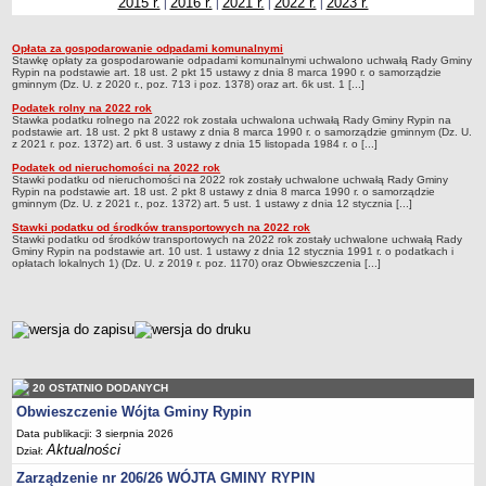
2015 r.
2016 r.
2021 r.
2022 r.
2023 r.
|
|
|
|
Dane statystyczne
Opłata za gospodarowanie odpadami komunalnymi
Zadania publiczne
2022 r.
Stawkę opłaty za gospodarowanie odpadami komunalnymi uchwalono uchwałą Rady Gminy
Rypin na podstawie art. 18 ust. 2 pkt 15 ustawy z dnia 8 marca 1990 r. o samorządzie
Związki i stowarzyszenia
gminnym (Dz. U. z 2020 r., poz. 713 i poz. 1378) oraz art. 6k ust. 1 [...]
Realizacja zadań publicznych
Podatek rolny na 2022 rok
Stawka podatku rolnego na 2022 rok została uchwalona uchwałą Rady Gminy Rypin na
podstawie art. 18 ust. 2 pkt 8 ustawy z dnia 8 marca 1990 r. o samorządzie gminnym (Dz. U.
Rejestr zbiorów danych osobowych
z 2021 r. poz. 1372) art. 6 ust. 3 ustawy z dnia 15 listopada 1984 r. o [...]
Rejestr instytucji kultury
Podatek od nieruchomości na 2022 rok
Stawki podatku od nieruchomości na 2022 rok zostały uchwalone uchwałą Rady Gminy
RODO Klauzule informacyjne
Rypin na podstawie art. 18 ust. 2 pkt 8 ustawy z dnia 8 marca 1990 r. o samorządzie
gminnym (Dz. U. z 2021 r., poz. 1372) art. 5 ust. 1 ustawy z dnia 12 stycznia [...]
AKTUALNOŚCI I OGŁOSZENIA
Stawki podatku od środków transportowych na 2022 rok
URZĄD GMINY
Stawki podatku od środków transportowych na 2022 rok zostały uchwalone uchwałą Rady
Gminy Rypin na podstawie art. 10 ust. 1 ustawy z dnia 12 stycznia 1991 r. o podatkach i
Dane teleadresowe
opłatach lokalnych 1) (Dz. U. z 2019 r. poz. 1170) oraz Obwieszczenia [...]
Tabela informacyjna
Czas pracy urzędu
metryczka
Nr konta bankowego, NIP, REGON
Pracownicy urzędu - urząd gminy
20 OSTATNIO DODANYCH
Pracownicy urzędu - baza magazynowo - warsztatowa
Obwieszczenie Wójta Gminy Rypin
Kompetencje referatów
Data publikacji: 3 sierpnia 2026
Aktualności
Dział:
Regulamin organizacyjny
Zarządzenie nr 206/26 WÓJTA GMINY RYPIN