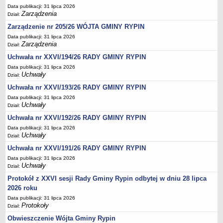
Regulamin naboru na wolne stanowiska urzędnicze
Data publikacji: 31 lipca 2026
Ogłoszenia o naborze na wolne stanowiska urzędnicze
Zarządzenia
Dział:
Zarządzenie nr 205/26 WÓJTA GMINY RYPIN
Lista kandydatów spełniających wymagania formalne w naborach na
wolne stanowiska urzędnicze
Data publikacji: 31 lipca 2026
Zarządzenia
Dział:
Wyniki naboru na wolne stanowiska urzędnicze
Uchwała nr XXVI/194/26 RADY GMINY RYPIN
Petycje
Data publikacji: 31 lipca 2026
Uchwały
Sygnaliści
Dział:
Uchwała nr XXVI/193/26 RADY GMINY RYPIN
Galeria
Data publikacji: 31 lipca 2026
Raporty o stanie dostępności
Uchwały
Dział:
Wnioski
Uchwała nr XXVI/192/26 RADY GMINY RYPIN
WŁADZE I STRUKTURA
Data publikacji: 31 lipca 2026
Uchwały
Struktura organizacyjna
Dział:
Uchwała nr XXVI/191/26 RADY GMINY RYPIN
Rada gminy
Data publikacji: 31 lipca 2026
Wójt
Uchwały
Dział:
Urząd gminy
Protokół z XXVI sesji Rady Gminy Rypin odbytej w dniu 28 lipca
Jednostki organizacyjne, GOPS, Instytucja kultury, OSP
2026 roku
Data publikacji: 31 lipca 2026
Jednostki pomocnicze - sołectwa
Protokoły
Dział:
Plan pracy komisji rewizyjnej
Obwieszczenie Wójta Gminy Rypin