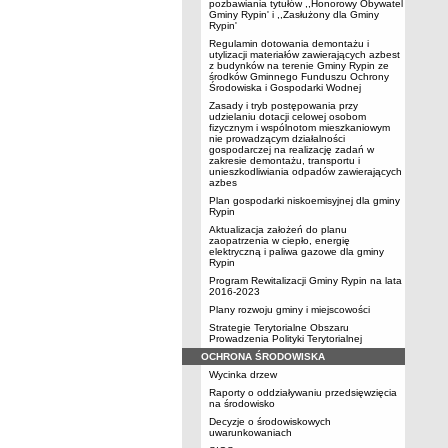
pozbawiania tytułów ,,Honorowy Obywatel
Gminy Rypin' i ,,Zasłużony dla Gminy
Rypin'
Regulamin dotowania demontażu i
utylizacji materiałów zawierających azbest
z budynków na terenie Gminy Rypin ze
środków Gminnego Funduszu Ochrony
Środowiska i Gospodarki Wodnej
Zasady i tryb postępowania przy
udzielaniu dotacji celowej osobom
fizycznym i wspólnotom mieszkaniowym
nie prowadzącym działalności
gospodarczej na realizację zadań w
zakresie demontażu, transportu i
unieszkodliwiania odpadów zawierających
azbes
Plan gospodarki niskoemisyjnej dla gminy
Rypin
Aktualizacja założeń do planu
zaopatrzenia w ciepło, energię
elektryczną i paliwa gazowe dla gminy
Rypin
Program Rewitalizacji Gminy Rypin na lata
2016-2023
Plany rozwoju gminy i miejscowości
Strategie Terytorialne Obszaru
Prowadzenia Polityki Terytorialnej
OCHRONA ŚRODOWISKA
Wycinka drzew
Raporty o oddziaływaniu przedsięwzięcia
na środowisko
Decyzje o środowiskowych
uwarunkowaniach