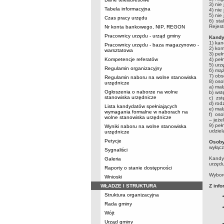
3) nie
Tabela informacyjna
4) ni
5) ni
Czas pracy urzędu
6) sta
Rejest
Nr konta bankowego, NIP, REGON
Pracownicy urzędu - urząd gminy
Kandy
1) kan
Pracownicy urzędu - baza magazynowo -
2) kom
warsztatowa
3) peł
Kompetencje referatów
4) peł
5) urz
Regulamin organizacyjny
6) mąż
7) obs
Regulamin naboru na wolne stanowiska
8) os
urzędnicze
a) mał
Ogłoszenia o naborze na wolne
b) ws
stanowiska urzędnicze
c) zs
d) ro
Lista kandydatów spełniających
e) ma
wymagania formalne w naborach na
f) oso
wolne stanowiska urzędnicze
– jeże
9) peł
Wyniki naboru na wolne stanowiska
udziel
urzędnicze
Petycje
Osoby
wyłącz
Sygnaliści
Kandyd
Galeria
urzędu
Raporty o stanie dostępności
Wyborc
Wnioski
WŁADZE I STRUKTURA
Z inf
Struktura organizacyjna
Rada gminy
Wójt
Urząd gminy