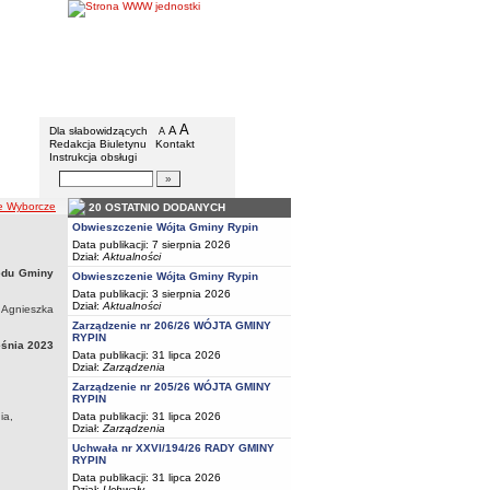
Gmina Rypin
Menu dodatkowe
A
powiększ czcionkę
A
standardowy rozmiar czcionki
Dla słabowidzących
A
pomniejsz czcionkę
Redakcja Biuletynu
Kontakt
Instrukcja obsługi
Wyszukiwarka artykułów
Szukaj
e Wyborcze
20 OSTATNIO DODANYCH
Obwieszczenie Wójta Gminy Rypin
Data publikacji: 7 sierpnia 2026
Dział:
Aktualności
ędu Gminy
Obwieszczenie Wójta Gminy Rypin
Data publikacji: 3 sierpnia 2026
Dział:
Aktualności
 Agnieszka
Zarządzenie nr 206/26 WÓJTA GMINY
RYPIN
eśnia 2023
Data publikacji: 31 lipca 2026
Dział:
Zarządzenia
Zarządzenie nr 205/26 WÓJTA GMINY
RYPIN
Data publikacji: 31 lipca 2026
ia,
Dział:
Zarządzenia
Uchwała nr XXVI/194/26 RADY GMINY
RYPIN
Data publikacji: 31 lipca 2026
Dział:
Uchwały