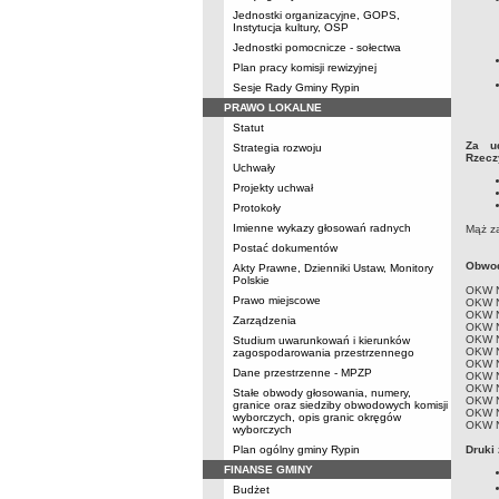
Jednostki organizacyjne, GOPS,
Instytucja kultury, OSP
Jednostki pomocnicze - sołectwa
Plan pracy komisji rewizyjnej
Sesje Rady Gminy Rypin
PRAWO LOKALNE
Statut
Za u
Strategia rozwoju
Rzecz
Uchwały
Projekty uchwał
Protokoły
Imienne wykazy głosowań radnych
Mąż za
Postać dokumentów
Obwod
Akty Prawne, Dzienniki Ustaw, Monitory
Polskie
OKW N
Prawo miejscowe
OKW Nr
OKW N
Zarządzenia
OKW N
OKW N
Studium uwarunkowań i kierunków
OKW N
zagospodarowania przestrzennego
OKW N
Dane przestrzenne - MPZP
OKW N
OKW Nr
Stałe obwody głosowania, numery,
OKW Nr
granice oraz siedziby obwodowych komisji
OKW N
wyborczych, opis granic okręgów
OKW Nr
wyborczych
Plan ogólny gminy Rypin
Druki
FINANSE GMINY
Budżet