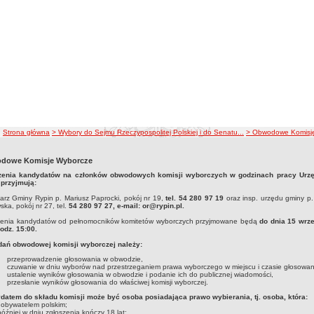
ścieżka nawigacji
Strona główna
> Wybory do Sejmu Rzeczypospolitej Polskiej i do Senatu...
> Obwodowe Komisj
dowe Komisje Wyborcze
zenia kandydatów na członków obwodowych komisji wyborczych w godzinach pracy Urz
 przyjmują:
arz Gminy Rypin p. Mariusz Paprocki, pokój nr 19,
tel. 54 280 97 19
oraz insp. urzędu gminy p.
ska, pokój nr 27, tel.
54 280 97 27, e-mail: or@rypin.pl.
zenia kandydatów od pełnomocników komitetów wyborczych przyjmowane będą
do dnia 15 wrz
godz. 15:00.
dań obwodowej komisji wyborczej należy:
przeprowadzenie głosowania w obwodzie,
czuwanie w dniu wyborów nad przestrzeganiem prawa wyborczego w miejscu i czasie głosowan
ustalenie wyników głosowania w obwodzie i podanie ich do publicznej wiadomości,
przesłanie wyników głosowania do właściwej komisji wyborczej.
datem do składu komisji może być osoba posiadająca prawo wybierania, tj. osoba, która:
t obywatelem polskim;
później w dniu zgłoszenia kończy 18 lat;