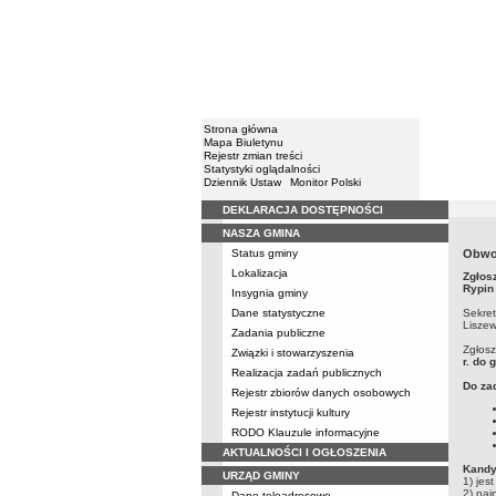
Strona główna
Mapa Biuletynu
Rejestr zmian treści
Statystyki oglądalności
Dziennik Ustaw
Monitor Polski
DEKLARACJA DOSTĘPNOŚCI
Menu
NASZA GMINA
Status gminy
Obwo
Lokalizacja
Zgłos
Rypin
Insygnia gminy
Dane statystyczne
Sekret
Liszew
Zadania publiczne
Zgłos
Związki i stowarzyszenia
r. do 
Realizacja zadań publicznych
Do za
Rejestr zbiorów danych osobowych
Rejestr instytucji kultury
RODO Klauzule informacyjne
AKTUALNOŚCI I OGŁOSZENIA
Kandy
URZĄD GMINY
1) jes
2) naj
Dane teleadresowe