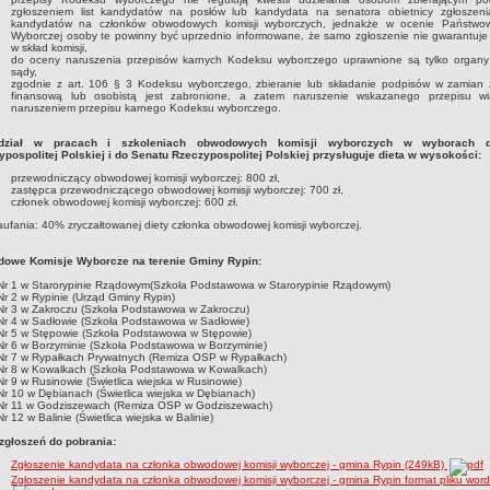
zgłoszeniem list kandydatów na posłów lub kandydata na senatora obietnicy zgłoszeni
kandydatów na członków obwodowych komisji wyborczych, jednakże w ocenie Państwow
Wyborczej osoby te powinny być uprzednio informowane, że samo zgłoszenie nie gwarantuje
w skład komisji,
do oceny naruszenia przepisów karnych Kodeksu wyborczego uprawnione są tylko organy 
sądy,
zgodnie z art. 106 § 3 Kodeksu wyborczego, zbieranie lub składanie podpisów w zamian 
finansową lub osobistą jest zabronione, a zatem naruszenie wskazanego przepisu w
naruszeniem przepisu karnego Kodeksu wyborczego.
dział w pracach i szkoleniach obwodowych komisji wyborczych w wyborach 
ypospolitej Polskiej i do Senatu Rzeczypospolitej Polskiej przysługuje dieta w wysokości:
przewodniczący obwodowej komisji wyborczej: 800 zł,
zastępca przewodniczącego obwodowej komisji wyborczej: 700 zł,
członek obwodowej komisji wyborczej: 600 zł.
ufania: 40% zryczałtowanej diety członka obwodowej komisji wyborczej.
owe Komisje Wyborcze na terenie Gminy Rypin:
r 1 w Starorypinie Rządowym(Szkoła Podstawowa w Starorypinie Rządowym)
 2 w Rypinie (Urząd Gminy Rypin)
r 3 w Zakroczu (Szkoła Podstawowa w Zakroczu)
r 4 w Sadłowie (Szkoła Podstawowa w Sadłowie)
r 5 w Stępowie (Szkoła Podstawowa w Stępowie)
r 6 w Borzyminie (Szkoła Podstawowa w Borzyminie)
r 7 w Rypałkach Prywatnych (Remiza OSP w Rypałkach)
r 8 w Kowalkach (Szkoła Podstawowa w Kowalkach)
 9 w Rusinowie (Świetlica wiejska w Rusinowie)
 10 w Dębianach (Świetlica wiejska w Dębianach)
r 11 w Godziszewach (Remiza OSP w Godziszewach)
 12 w Balinie (Świetlica wiejska w Balinie)
 zgłoszeń do pobrania:
Zgłoszenie kandydata na członka obwodowej komisji wyborczej - gmina Rypin (249kB)
Zgłoszenie kandydata na członka obwodowej komisji wyborczej - gmina Rypin format pliku word