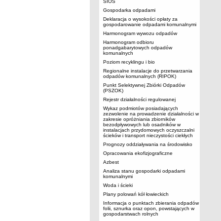
SIOS
Gospodarka odpadami
Deklaracja o wysokości opłaty za
gospodarowanie odpadami komunalnymi
Harmonogram wywozu odpadów
Harmonogram odbioru
ponadgabarytowych odpadów
komunalnych
Poziom recyklingu i bio
Regionalne instalacje do przetwarzania
odpadów komunalnych (RIPOK)
Punkt Selektywnej Zbiórki Odpadów
(PSZOK)
Rejestr działalności regulowanej
Wykaz podmiotów posiadających
zezwolenie na prowadzenie działalności w
zakresie opróżniania zbiorników
bezodpływowych lub osadników w
instalacjach przydomowych oczyszczalni
ścieków i transport nieczystości ciekłych
Prognozy oddziaływania na środowisko
Opracowania ekofizjograficzne
Azbest
Analiza stanu gospodarki odpadami
komunalnymi
Woda i ścieki
Plany polowań kół łowieckich
Informacja o punktach zbierania odpadów
folii, sznurka oraz opon, powstających w
gospodarstwach rolnych