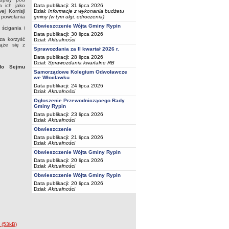
Data publikacji: 31 lipca 2026
a ich jako
Dział:
Informacje z wykonania budżetu
ej Komisji
gminy (w tym ulgi, odroczenia)
 powołania
Obwieszczenie Wójta Gminy Rypin
ścigania i
Data publikacji: 30 lipca 2026
za korzyść
Dział:
Aktualności
iąże się z
Sprawozdania za II kwartał 2026 r.
Data publikacji: 28 lipca 2026
Dział:
Sprawozdania kwartalne RB
do Sejmu
Samorządowe Kolegium Odwoławcze
we Włocławku
Data publikacji: 24 lipca 2026
Dział:
Aktualności
Ogłoszenie Przewodniczącego Rady
Gminy Rypin
Data publikacji: 23 lipca 2026
Dział:
Aktualności
Obwieszczenie
Data publikacji: 21 lipca 2026
Dział:
Aktualności
Obwieszczenie Wójta Gminy Rypin
Data publikacji: 20 lipca 2026
Dział:
Aktualności
Obwieszczenie Wójta Gminy Rypin
Data publikacji: 20 lipca 2026
Dział:
Aktualności
 (53kB)