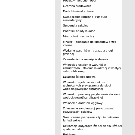
Podziały nieruchomości
Ochrona środowiska
Dodatki mieszkaniowe
Świadczenia rodzinne, Fundusz
alimentacyjny
Stypendia szkolne
Podatki i opłaty lokalne
Młodociani pracownicy
ePUAP - składanie dokumentów przez
internet
Wydanie warunków na zjazd z drogi
gminnej
Zezwolenie na usunięcie drzewa
Wniosek o ustalenie warunków
zabudowy/o ustalenie lokalizacji inwestycji
celu publicznego
Działalność lobbingowa
Wniosek o wydanie warunków
technicznych przyłączenia do sieci
wodociągowej/kanalizacyjnej
Wniosek o promesę przyłączenia do sieci
wodociągowej/kanalizacyjnej
Wniosek o dodatek węglowy
Zgłoszenie eksploatacji przydomowej
oczyszczalni ścieków
Świadczenie pieniężne z tytułu pełnienia
funkcji sołtysa
Deklaracja dotycząca źródeł ciepła i źródeł
spalania paliw
Rolnictwo