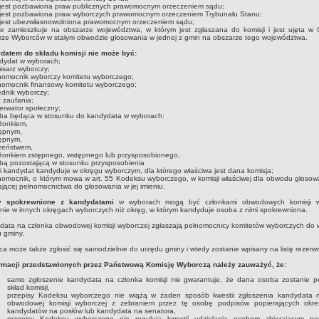
 jest pozbawiona praw publicznych prawomocnym orzeczeniem sądu;
e jest pozbawiona praw wyborczych prawomocnym orzeczeniem Trybunału Stanu;
e jest ubezwłasnowolniona prawomocnym orzeczeniem sądu;
le zamieszkuje na obszarze województwa, w którym jest zgłaszana do komisji i jest ujęta w 
rze Wyborców w stałym obwodzie głosowania w jednej z gmin na obszarze tego województwa.
datem do składu komisji nie może być:
dydat w wyborach;
isarz wyborczy;
nomocnik wyborczy komitetu wyborczego;
nomocnik finansowy komitetu wyborczego;
ędnik wyborczy;
 zaufania;
erwator społeczny;
oba będąca w stosunku do kandydata w wyborach:
żonkiem,
tępnym,
tępnym,
dzeństwem,
łżonkiem zstępnego, wstępnego lub przysposobionego,
bą pozostającą w stosunku przysposobienia
li kandydat kandyduje w okręgu wyborczym, dla którego właściwa jest dana komisja;
nomocnik, o którym mowa w art. 55 Kodeksu wyborczego, w komisji właściwej dla obwodu głosow
ającej pełnomocnictwa do głosowania w jej imieniu.
 spokrewnione z kandydatami
w wyborach mogą być członkami obwodowych komisji w
nie w innych okręgach wyborczych niż okręg, w którym kandyduje osoba z nimi spokrewniona.
ata na członka obwodowej komisji wyborczej zgłaszają pełnomocnicy komitetów wyborczych do 
 gminy.
a może także zgłosić się samodzielnie do urzędu gminy i wtedy zostanie wpisany na listę rezerw
ormacji przedstawionych przez Państwową Komisję Wyborczą należy zauważyć, że:
samo zgłoszenie kandydata na członka komisji nie gwarantuje, że dana osoba zostanie 
skład komisji,
przepisy Kodeksu wyborczego nie wiążą w żaden sposób kwestii zgłoszenia kandydata 
obwodowej komisji wyborczej z zebraniem przez tę osobę podpisów popierających okreś
kandydatów na posłów lub kandydata na senatora,
przepisy Kodeksu wyborczego nie regulują kwestii udzielania osobom zbierającym p