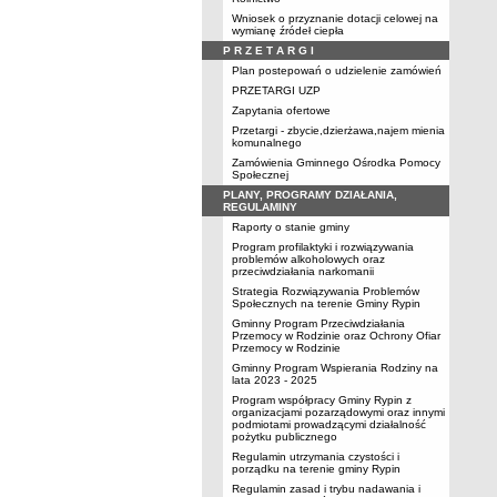
Wniosek o przyznanie dotacji celowej na
wymianę źródeł ciepła
P R Z E T A R G I
Plan postepowań o udzielenie zamówień
PRZETARGI UZP
Zapytania ofertowe
Przetargi - zbycie,dzierżawa,najem mienia
komunalnego
Zamówienia Gminnego Ośrodka Pomocy
Społecznej
PLANY, PROGRAMY DZIAŁANIA,
REGULAMINY
Raporty o stanie gminy
Program profilaktyki i rozwiązywania
problemów alkoholowych oraz
przeciwdziałania narkomanii
Strategia Rozwiązywania Problemów
Społecznych na terenie Gminy Rypin
Gminny Program Przeciwdziałania
Przemocy w Rodzinie oraz Ochrony Ofiar
Przemocy w Rodzinie
Gminny Program Wspierania Rodziny na
lata 2023 - 2025
Program współpracy Gminy Rypin z
organizacjami pozarządowymi oraz innymi
podmiotami prowadzącymi działalność
pożytku publicznego
Regulamin utrzymania czystości i
porządku na terenie gminy Rypin
Regulamin zasad i trybu nadawania i