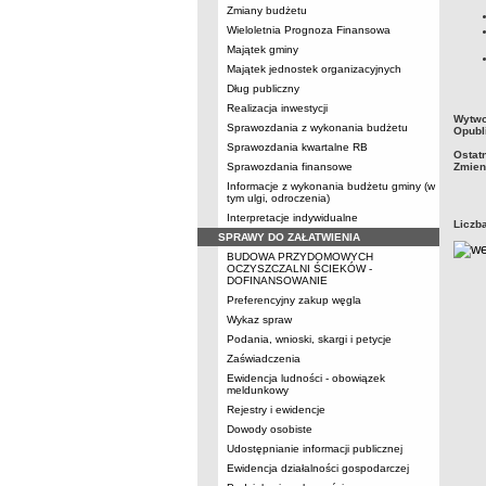
Zmiany budżetu
Wieloletnia Prognoza Finansowa
Majątek gminy
Majątek jednostek organizacyjnych
Dług publiczny
Realizacja inwestycji
metry
Wytwo
Sprawozdania z wykonania budżetu
Opubl
Sprawozdania kwartalne RB
Ostat
Sprawozdania finansowe
Zmien
Informacje z wykonania budżetu gminy (w
tym ulgi, odroczenia)
Interpretacje indywidualne
Liczb
SPRAWY DO ZAŁATWIENIA
BUDOWA PRZYDOMOWYCH
OCZYSZCZALNI ŚCIEKÓW -
DOFINANSOWANIE
Preferencyjny zakup węgla
Wykaz spraw
Podania, wnioski, skargi i petycje
Zaświadczenia
Ewidencja ludności - obowiązek
meldunkowy
Rejestry i ewidencje
Dowody osobiste
Udostępnianie informacji publicznej
Ewidencja działalności gospodarczej