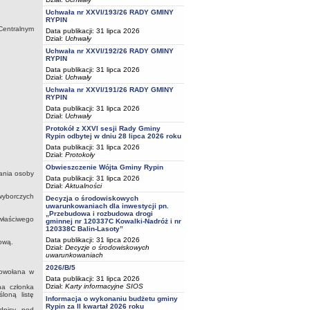
Uchwała nr XXVI/193/26 RADY GMINY
RYPIN
Centralnym
Data publikacji: 31 lipca 2026
Dział:
Uchwały
Uchwała nr XXVI/192/26 RADY GMINY
RYPIN
Data publikacji: 31 lipca 2026
Dział:
Uchwały
Uchwała nr XXVI/191/26 RADY GMINY
RYPIN
Data publikacji: 31 lipca 2026
Dział:
Uchwały
Protokół z XXVI sesji Rady Gminy
Rypin odbytej w dniu 28 lipca 2026 roku
Data publikacji: 31 lipca 2026
Dział:
Protokoły
Obwieszczenie Wójta Gminy Rypin
ania osoby
Data publikacji: 31 lipca 2026
Dział:
Aktualności
yborczych
Decyzja o środowiskowych
uwarunkowaniach dla inwestycji pn.
„Przebudowa i rozbudowa drogi
właściwego
gminnej nr 120337C Kowalki-Nadróż i nr
120338C Balin-Lasoty”
Data publikacji: 31 lipca 2026
ową.
Dział:
Decyzje o środowiskowych
uwarunkowaniach
2026/B/5
powołana w
Data publikacji: 31 lipca 2026
Dział:
Karty informacyjne SIOS
na członka
loną listę
Informacja o wykonaniu budżetu gminy
Rypin za II kwartał 2026 roku
odpisy pod