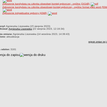
Zgłoszenie kandydata na członka obwodwej komisji wyborczej - ogólne (241kB)
Zgłoszenie kandydata na członka obwodowej komisji wyborczej - ogólne format pliku word (50k
Zgłoszenie indywidualne wyborcy (43kB)
czka
rzył:
Agnieszka Liszewska (15 sierpnia 2023)
ikował:
Agnieszka Liszewska
(22 sierpnia 2023, 12:16:34)
nia zmiana:
Agnieszka Liszewska (14 września 2023, 14:39:43)
iono:
aktualizacja
rejestr zmian tej 
a odsłon:
3161